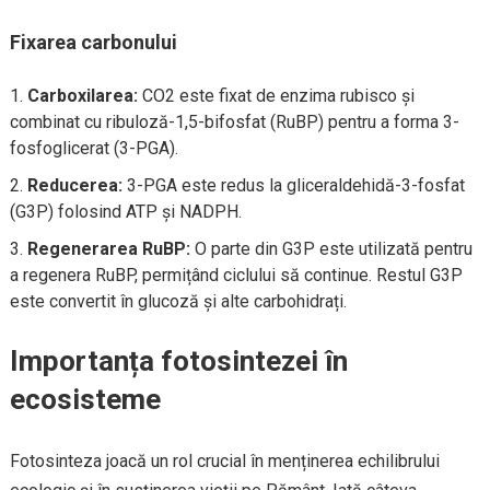
Fixarea carbonului
Carboxilarea:
CO2 este fixat de enzima rubisco și
combinat cu ribuloză-1,5-bifosfat (RuBP) pentru a forma 3-
fosfoglicerat (3-PGA).
Reducerea:
3-PGA este redus la gliceraldehidă-3-fosfat
(G3P) folosind ATP și NADPH.
Regenerarea RuBP:
O parte din G3P este utilizată pentru
a regenera RuBP, permițând ciclului să continue. Restul G3P
este convertit în glucoză și alte carbohidrați.
Importanța fotosintezei în
ecosisteme
Fotosinteza joacă un rol crucial în menținerea echilibrului