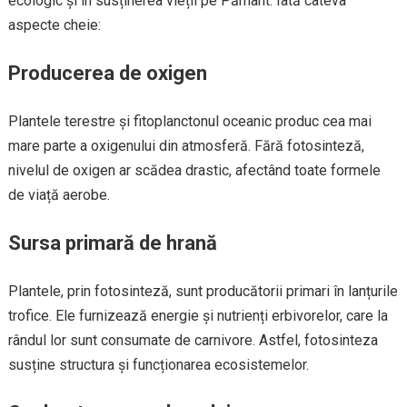
ecologic și în susținerea vieții pe Pământ. Iată câteva
aspecte cheie:
Producerea de oxigen
Plantele terestre și fitoplanctonul oceanic produc cea mai
mare parte a oxigenului din atmosferă. Fără fotosinteză,
nivelul de oxigen ar scădea drastic, afectând toate formele
de viață aerobe.
Sursa primară de hrană
Plantele, prin fotosinteză, sunt producătorii primari în lanțurile
trofice. Ele furnizează energie și nutrienți erbivorelor, care la
rândul lor sunt consumate de carnivore. Astfel, fotosinteza
susține structura și funcționarea ecosistemelor.