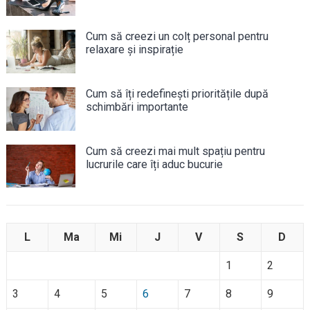
Cum să creezi un colț personal pentru
relaxare și inspirație
Cum să îți redefinești prioritățile după
schimbări importante
Cum să creezi mai mult spațiu pentru
lucrurile care îți aduc bucurie
L
Ma
Mi
J
V
S
D
1
2
3
4
5
6
7
8
9