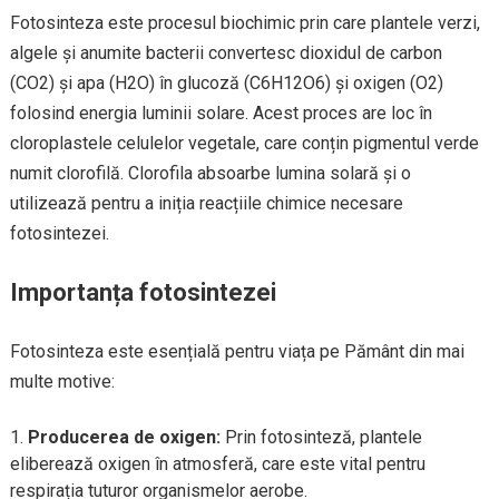
Fotosinteza este procesul biochimic prin care plantele verzi,
algele și anumite bacterii convertesc dioxidul de carbon
(CO2) și apa (H2O) în glucoză (C6H12O6) și oxigen (O2)
folosind energia luminii solare. Acest proces are loc în
cloroplastele celulelor vegetale, care conțin pigmentul verde
numit clorofilă. Clorofila absoarbe lumina solară și o
utilizează pentru a iniția reacțiile chimice necesare
fotosintezei.
Importanța fotosintezei
Fotosinteza este esențială pentru viața pe Pământ din mai
multe motive:
Producerea de oxigen:
Prin fotosinteză, plantele
eliberează oxigen în atmosferă, care este vital pentru
respirația tuturor organismelor aerobe.