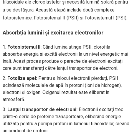
tilacoidale ale cloroplastelor și necesită lumină solară pentru
a se desfășura. Această etapă include două complexe
fotosistemice: Fotosistemul II (PSII) și Fotosistemul I (PSI).
Absorbția luminii și excitarea electronilor
Fotosistemul II:
Când lumina atinge PSII, clorofila
absoarbe energia și excită electronii la un nivel energetic mai
înalt. Acest proces produce o pereche de electroni excitați
care sunt transferați către lanțul transportor de electroni.
Fotoliza apei:
Pentru a înlocui electronii pierduți, PSII
scindează moleculele de apă în protoni (ioni de hidrogen),
electroni și oxigen. Oxigenul rezultat este eliberat în
atmosferă.
Lanțul transportor de electroni:
Electronii excitați trec
printr-o serie de proteine transportoare, eliberând energie
utilizată pentru a pompa protoni în lumenul tilacoidelor, creând
un gradient de protoni.