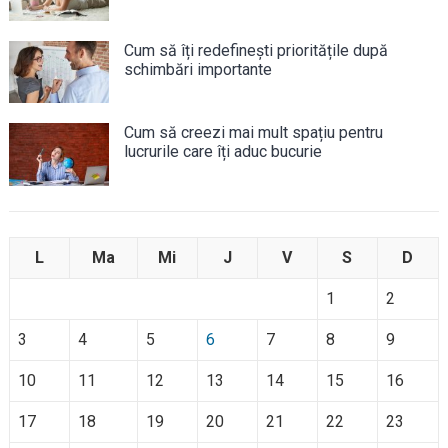
Cum să îți redefinești prioritățile după
schimbări importante
Cum să creezi mai mult spațiu pentru
lucrurile care îți aduc bucurie
L
Ma
Mi
J
V
S
D
1
2
3
4
5
6
7
8
9
10
11
12
13
14
15
16
17
18
19
20
21
22
23