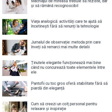
Machiajul de mireasă trebuie să reziste, dar
și să rămână recognoscibil
Viața analogică: activități care te ajută să
încetinești fără să renunți la tehnologie
Jurnalul de observație: metoda prin care
înveți să remarci mai multe detalii
Ținutele elegante funcționează mai bine
când nu concurează toate elementele între
ele
Pantofii cu toc gros oferă stabilitate fără să
piardă din eleganță
Cum să creezi un colț personal pentru
relaxare și inspirație