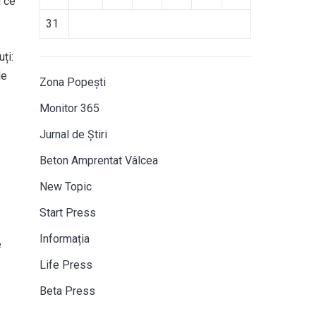
i ce
31
ți:
le
Zona Popești
Monitor 365
Jurnal de Știri
Beton Amprentat Vâlcea
New Topic
Start Press
Informația
e
Life Press
Beta Press