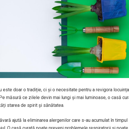
este doar o tradiție, ci și o necesitate pentru a revigora locuința
. Pe măsură ce zilele devin mai lungi și mai luminoase, o casă cur
ți starea de spirit și sănătatea.
ăvară ajută la eliminarea alergenilor care s-au acumulat în timpul i
aiul. O casă curată poate preveni problemele respiratorii și poate