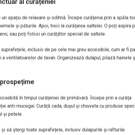
ctuar al curățeniei
e un spațiu de relaxare și odihnă. Începe curățenia prin a spăla to
 pernele și păturile. Apoi, treci la curățarea saltelei. O poți aspira 
enii, sau poți folosi un curățător special de saltele.
 suprafețele, inclusiv de pe cele mai greu accesibile, cum ar fi p
i a ventilatoarelor de tavan. Organizează dulapul, pliază hainele ș
i prospețime
eosebită în timpul curățeniei de primăvară. Începe prin a curăța
luție anti-mucegai. Curăță cada, dușul și chiuveta cu produse spec
l și petele.
 și să ștergi toate suprafețele, inclusiv dulapurile și rafturile.