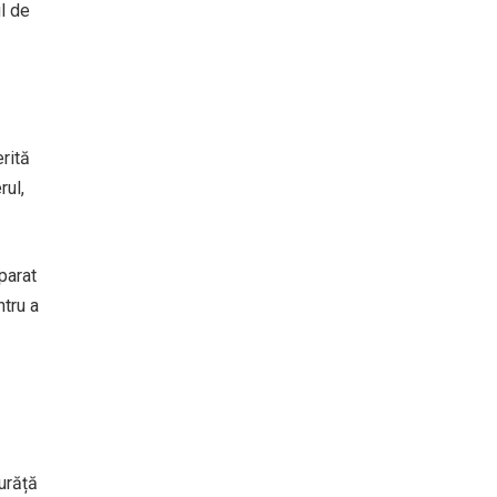
l de
rită
rul,
parat
ntru a
curăță