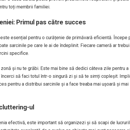
ru toți membrii familiei.
țeniei: Primul pas către succes
 este esențial pentru o curățenie de primăvară eficientă. Începe p
toate sarcinile pe care le ai de îndeplinit. Fiecare cameră ar trebu
rcini specifice.
 zonă și nu te grăbi. Este mai bine să dedici câteva zile pentru a
încerci să faci totul într-o singură zi și să te simți copleșit. Impl
ces pentru a distribui sarcinile și a face treaba mai ușoară și mai
cluttering-ul
enia efectivă, este important să organizezi și să scapi de lucruri