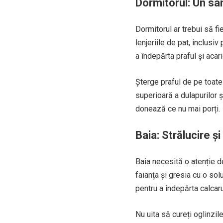
Dormitorul: Un san
Dormitorul ar trebui să fi
lenjeriile de pat, inclusiv
a îndepărta praful și acari
Șterge praful de pe toate
superioară a dulapurilor ș
donează ce nu mai porți.
Baia: Strălucire ș
Baia necesită o atenție d
faianța și gresia cu o so
pentru a îndepărta calcaru
Nu uita să cureți oglinzile