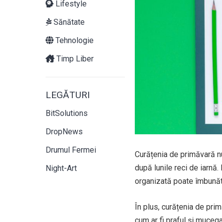
Lifestyle
Sănătate
Tehnologie
Timp Liber
LEGĂTURI
BitSolutions
DropNews
Drumul Fermei
Curățenia de primăvară nu 
după lunile reci de iarnă
Night-Art
organizată poate îmbunătă
În plus, curățenia de prim
cum ar fi praful și muceg