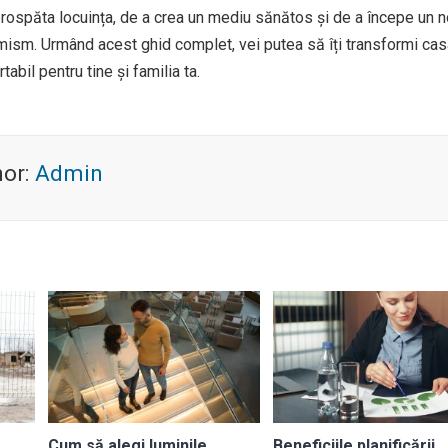
prospăta locuința, de a crea un mediu sănătos și de a începe un 
imism. Urmând acest ghid complet, vei putea să îți transformi ca
tabil pentru tine și familia ta.
hor:
Admin
Cum să alegi luminile
Beneficiile planificării