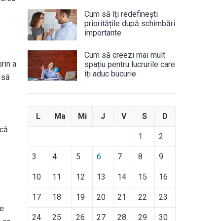
Cum să îți redefinești
prioritățile după schimbări
importante
Cum să creezi mai mult
rin a
spațiu pentru lucrurile care
îți aduc bucurie
i să
L
Ma
Mi
J
V
S
D
ică
1
2
3
4
5
6
7
8
9
10
11
12
13
14
15
16
17
18
19
20
21
22
23
le
24
25
26
27
28
29
30