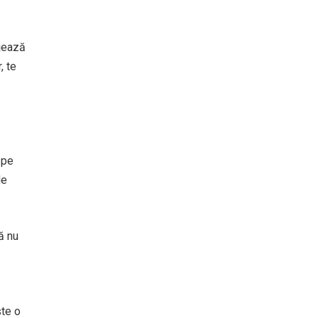
njează
, te
 pe
de
ă nu
ste o