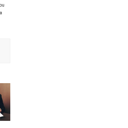
nou
sa