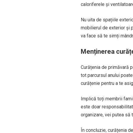
caloriferele și ventilatoar
Nu uita de spațiile exter
mobilierul de exterior și p
va face să te simți mândru
Menținerea curățe
Curățenia de primăvară po
tot parcursul anului poat
curățenie pentru a te asi
Implică toți membrii fami
este doar responsabilitate
organizare, vei putea să t
În concluzie, curățenia d