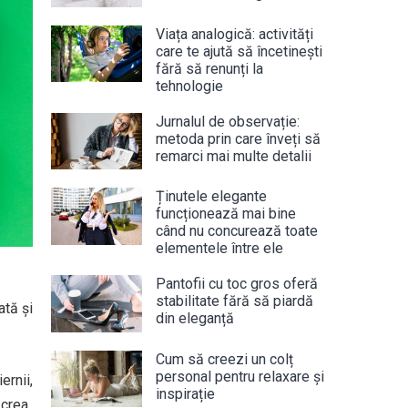
Viața analogică: activități
care te ajută să încetinești
fără să renunți la
tehnologie
Jurnalul de observație:
metoda prin care înveți să
remarci mai multe detalii
Ținutele elegante
funcționează mai bine
când nu concurează toate
elementele între ele
Pantofii cu toc gros oferă
stabilitate fără să piardă
ată și
din eleganță
Cum să creezi un colț
personal pentru relaxare și
ernii,
inspirație
 crea