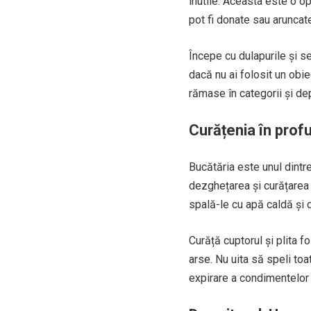
inutile. Aceasta este o o
pot fi donate sau aruncat
Începe cu dulapurile și se
dacă nu ai folosit un obie
rămase în categorii și de
Curățenia în prof
Bucătăria este unul dintr
dezghețarea și curățarea f
spală-le cu apă caldă și de
Curăță cuptorul și plita 
arse. Nu uita să speli toa
expirare a condimentelor ș