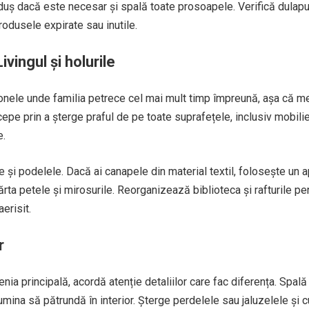
duș dacă este necesar și spală toate prosoapele. Verifică dulapu
odusele expirate sau inutile.
ivingul și holurile
 zonele unde familia petrece cel mai mult timp împreună, așa că me
epe prin a șterge praful de pe toate suprafețele, inclusiv mobilie
e.
e și podelele. Dacă ai canapele din material textil, folosește un a
rta petele și mirosurile. Reorganizează biblioteca și rafturile pe
erisit.
r
nia principală, acordă atenție detaliilor care fac diferența. Spală
umina să pătrundă în interior. Șterge perdelele sau jaluzelele și 