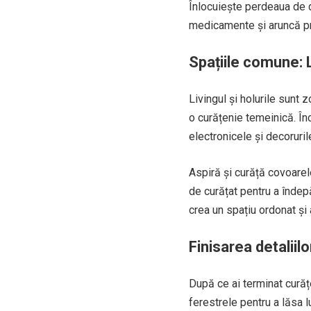
Înlocuiește perdeaua de 
medicamente și aruncă pr
Spațiile comune: L
Livingul și holurile sunt
o curățenie temeinică. Înc
electronicele și decoruril
Aspiră și curăță covoarel
de curățat pentru a îndepă
crea un spațiu ordonat și a
Finisarea detaliilo
După ce ai terminat curățe
ferestrele pentru a lăsa l