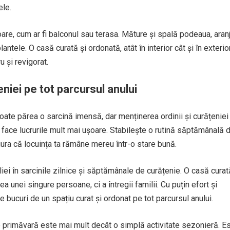
ele.
ioare, cum ar fi balconul sau terasa. Măture și spală podeaua, ara
lantele. O casă curată și ordonată, atât în interior cât și în exterior
 și revigorat.
niei pe tot parcursul anului
ate părea o sarcină imensă, dar menținerea ordinii și curățeniei
e face lucrurile mult mai ușoare. Stabilește o rutină săptămânală 
gura că locuința ta rămâne mereu într-o stare bună.
liei în sarcinile zilnice și săptămânale de curățenie. O casă curat
a unei singure persoane, ci a întregii familii. Cu puțin efort și
e bucuri de un spațiu curat și ordonat pe tot parcursul anului.
e primăvară este mai mult decât o simplă activitate sezonieră. E