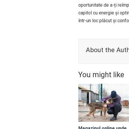
oportunitate de a-ți reîm
capitol cu energie și opt
într-un loc plăcut și confor
About the Aut
You might like
Magazinul online unde