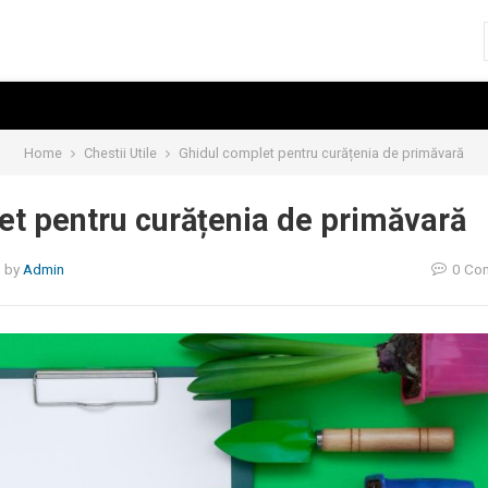
Home
Chestii Utile
Ghidul complet pentru curățenia de primăvară
et pentru curățenia de primăvară
5
by
Admin
0 Co