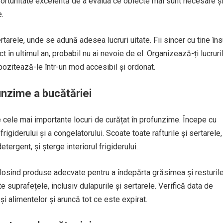
portunitate excelentă de a evalua ce obiecte mai sunt necesare ș
e.
rtarele, unde se adună adesea lucruri uitate. Fii sincer cu tine însu
ct în ultimul an, probabil nu ai nevoie de el. Organizează-ți lucruri
pozitează-le într-un mod accesibil și ordonat.
unzime a bucătăriei
e cele mai importante locuri de curățat în profunzime. Începe cu
rigiderului și a congelatorului. Scoate toate rafturile și sertarele,
tergent, și șterge interiorul frigiderului.
folosind produse adecvate pentru a îndepărta grăsimea și resturil
te suprafețele, inclusiv dulapurile și sertarele. Verifică data de
i alimentelor și aruncă tot ce este expirat.