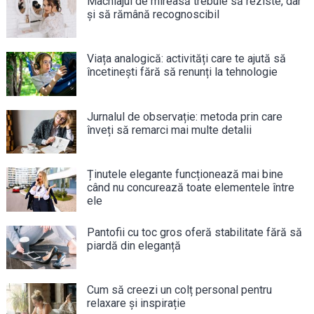
Machiajul de mireasă trebuie să reziste, dar
și să rămână recognoscibil
Viața analogică: activități care te ajută să
încetinești fără să renunți la tehnologie
Jurnalul de observație: metoda prin care
înveți să remarci mai multe detalii
Ținutele elegante funcționează mai bine
când nu concurează toate elementele între
ele
Pantofii cu toc gros oferă stabilitate fără să
piardă din eleganță
Cum să creezi un colț personal pentru
relaxare și inspirație