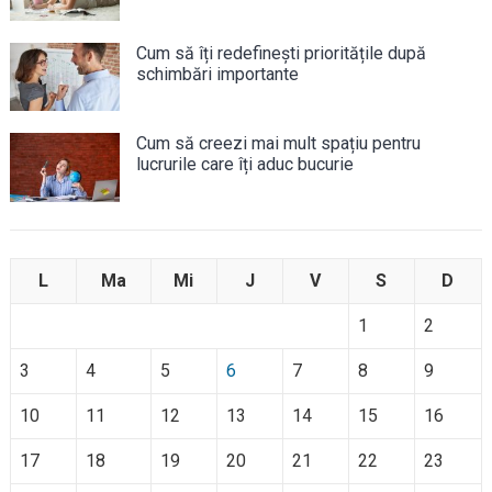
Cum să îți redefinești prioritățile după
schimbări importante
Cum să creezi mai mult spațiu pentru
lucrurile care îți aduc bucurie
L
Ma
Mi
J
V
S
D
1
2
3
4
5
6
7
8
9
10
11
12
13
14
15
16
17
18
19
20
21
22
23