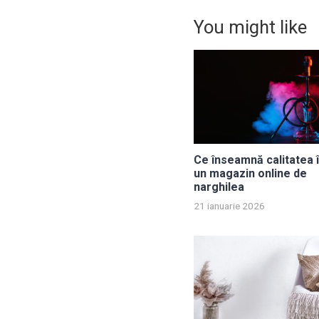
You might like
Ce înseamnă calitatea î
un magazin online de
narghilea
21 ianuarie 2026