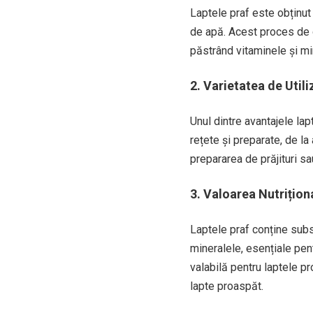
Laptele praf este obținut 
de apă. Acest proces de d
păstrând vitaminele și mi
2. Varietatea de Utiliz
Unul dintre avantajele lapt
rețete și preparate, de la 
prepararea de prăjituri sa
3. Valoarea Nutrițion
Laptele praf conține subst
mineralele, esențiale pen
valabilă pentru laptele p
lapte proaspăt.