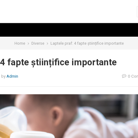
Home
Diverse
Laptele praf: 4 fapte științifice importante
 4 fapte științifice importante
5
by
Admin
0 Co