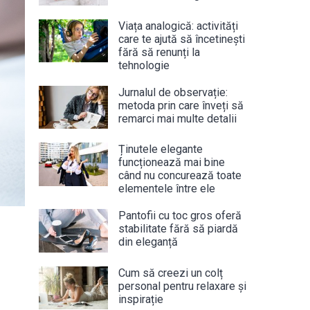
Viața analogică: activități
care te ajută să încetinești
fără să renunți la
tehnologie
Jurnalul de observație:
metoda prin care înveți să
remarci mai multe detalii
Ținutele elegante
funcționează mai bine
când nu concurează toate
elementele între ele
Pantofii cu toc gros oferă
stabilitate fără să piardă
din eleganță
Cum să creezi un colț
personal pentru relaxare și
inspirație