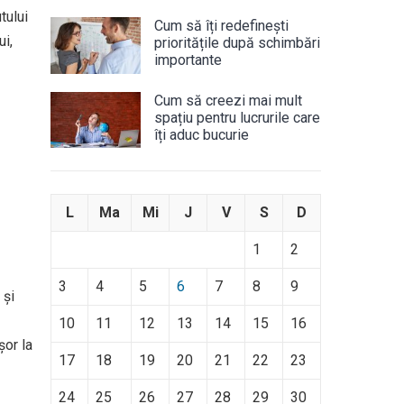
tului
Cum să îți redefinești
ui,
prioritățile după schimbări
importante
Cum să creezi mai mult
spațiu pentru lucrurile care
îți aduc bucurie
L
Ma
Mi
J
V
S
D
1
2
3
4
5
6
7
8
9
 și
ă
10
11
12
13
14
15
16
șor la
17
18
19
20
21
22
23
24
25
26
27
28
29
30