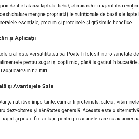
prin deshidratarea laptelui lichid, eliminându-i majoritatea conținu
eshidratare menține proprietățile nutriționale de bază ale laptel
neralele esențiale, precum și proteinele și grăsimile benefice.
ări și Aplicații
ele praf este versatilitatea sa. Poate fi folosit într-o varietate de
alimentele pentru sugari și copii mici, până la gătitul în bucătărie,
u adăugarea în băuturi.
ală și Avantajele Sale
anțe nutritive importante, cum ar fi proteinele, calciul, vitaminele
tru dezvoltarea și sănătatea generală. Aceasta este o alternativ
roaspăt și poate fi o soluție pentru persoanele care nu au acces u