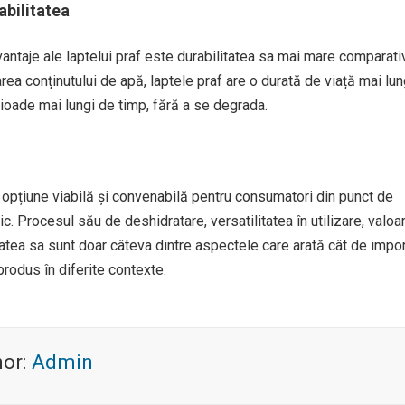
abilitatea
vantaje ale laptelui praf este durabilitatea sa mai mare comparati
narea conținutului de apă, laptele praf are o durată de viață mai lun
rioade mai lungi de timp, fără a se degrada.
 opțiune viabilă și convenabilă pentru consumatori din punct de
tic. Procesul său de deshidratare, versatilitatea în utilizare, valoa
itatea sa sunt doar câteva dintre aspectele care arată cât de impo
produs în diferite contexte.
hor:
Admin