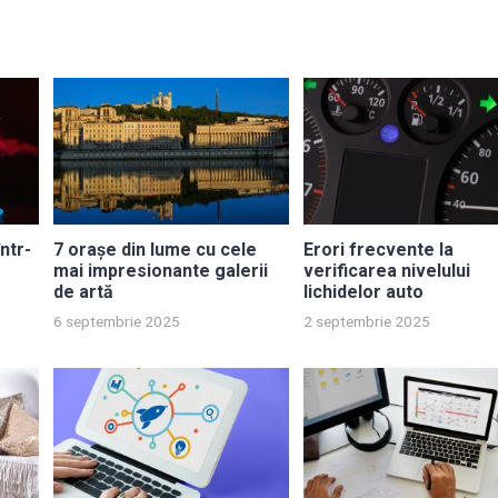
ntr-
7 orașe din lume cu cele
Erori frecvente la
mai impresionante galerii
verificarea nivelului
de artă
lichidelor auto
6 septembrie 2025
2 septembrie 2025