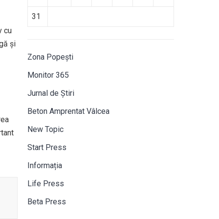
31
v cu
gă și
Zona Popești
Monitor 365
Jurnal de Știri
Beton Amprentat Vâlcea
rea
New Topic
rtant
Start Press
Informația
Life Press
Beta Press