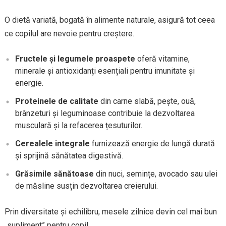
O dietă variată, bogată în alimente naturale, asigură tot ceea
ce copilul are nevoie pentru creștere.
Fructele și legumele proaspete
oferă vitamine,
minerale și antioxidanți esențiali pentru imunitate și
energie.
Proteinele de calitate
din carne slabă, pește, ouă,
brânzeturi și leguminoase contribuie la dezvoltarea
musculară și la refacerea țesuturilor.
Cerealele integrale
furnizează energie de lungă durată
și sprijină sănătatea digestivă.
Grăsimile sănătoase
din nuci, semințe, avocado sau ulei
de măsline susțin dezvoltarea creierului.
Prin diversitate și echilibru, mesele zilnice devin cel mai bun
„supliment” pentru copil.