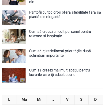
ele
Pantofii cu toc gros oferă stabilitate fără să
piardă din eleganță
Cum să creezi un colț personal pentru
relaxare și inspirație
Cum să îți redefinești prioritățile după
schimbări importante
Cum să creezi mai mult spațiu pentru
lucrurile care îți aduc bucurie
L
Ma
Mi
J
V
S
D