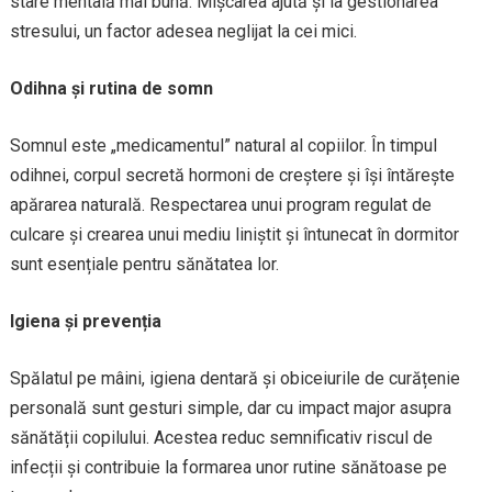
stare mentală mai bună. Mișcarea ajută și la gestionarea
stresului, un factor adesea neglijat la cei mici.
Odihna și rutina de somn
Somnul este „medicamentul” natural al copiilor. În timpul
odihnei, corpul secretă hormoni de creștere și își întărește
apărarea naturală. Respectarea unui program regulat de
culcare și crearea unui mediu liniștit și întunecat în dormitor
sunt esențiale pentru sănătatea lor.
Igiena și prevenția
Spălatul pe mâini, igiena dentară și obiceiurile de curățenie
personală sunt gesturi simple, dar cu impact major asupra
sănătății copilului. Acestea reduc semnificativ riscul de
infecții și contribuie la formarea unor rutine sănătoase pe