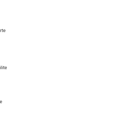
rte
lite
ne