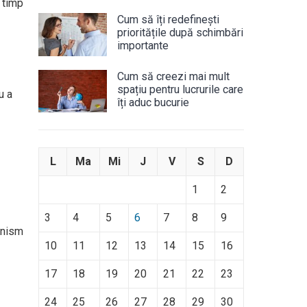
 timp
Cum să îți redefinești
prioritățile după schimbări
importante
Cum să creezi mai mult
spațiu pentru lucrurile care
u a
îți aduc bucurie
L
Ma
Mi
J
V
S
D
1
2
3
4
5
6
7
8
9
anism
10
11
12
13
14
15
16
17
18
19
20
21
22
23
24
25
26
27
28
29
30