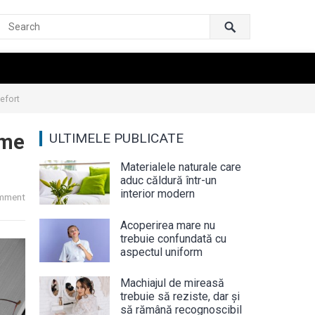
 efort
ame
ULTIMELE PUBLICATE
Materialele naturale care
aduc căldură într-un
interior modern
mment
Acoperirea mare nu
trebuie confundată cu
aspectul uniform
Machiajul de mireasă
trebuie să reziste, dar și
să rămână recognoscibil