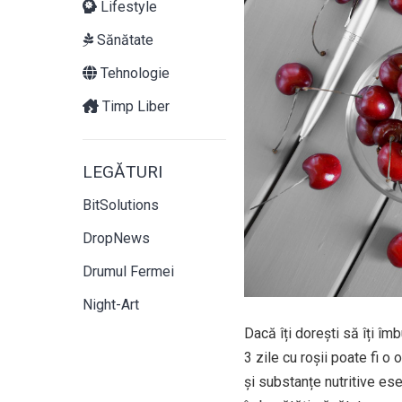
Lifestyle
Sănătate
Tehnologie
Timp Liber
LEGĂTURI
BitSolutions
DropNews
Drumul Fermei
Night-Art
Dacă îți dorești să îți îm
3 zile cu roșii poate fi o
și substanțe nutritive ese