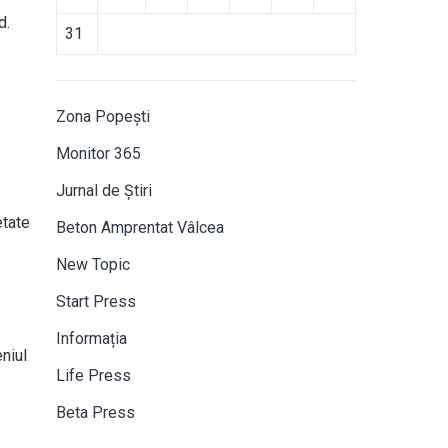
d.
31
Zona Popești
Monitor 365
Jurnal de Știri
etate
Beton Amprentat Vâlcea
New Topic
Start Press
Informația
eniul
Life Press
Beta Press