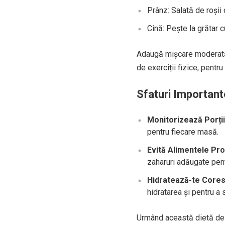
Prânz: Salată de roșii 
Cină: Pește la grătar c
Adaugă mișcare moderată în
de exerciții fizice, pentr
Sfaturi Important
Monitorizează Porții
pentru fiecare masă.
Evită Alimentele Pr
zaharuri adăugate pent
Hidratează-te Cores
hidratarea și pentru a 
Urmând această dietă de 3