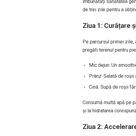
îmbunătăți sănătatea gen
de trei zile pentru a obți
Ziua 1: Curățare ș
Pe parcursul primei zile, 
pregăti terenul pentru pie
Mic dejun: Un smoothie
Prânz: Salată de roșii 
Cină: Supă de roșii făr
Consumă multă apă pe parc
și la hidratarea corespun
Ziua 2: Accelerar