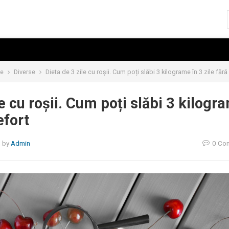
e
Diverse
Dieta de 3 zile cu roșii. Cum poți slăbi 3 kilograme în 3 zile fără
le cu roșii. Cum poți slăbi 3 kilogr
efort
5
by
Admin
0 Co