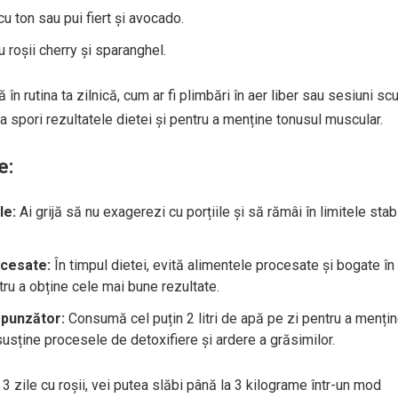
cu ton sau pui fiert și avocado.
u roșii cherry și sparanghel.
 rutina ta zilnică, cum ar fi plimbări în aer liber sau sesiuni scu
u a spori rezultatele dietei și pentru a menține tonusul muscular.
e:
le:
Ai grijă să nu exagerezi cu porțiile și să rămâi în limitele stabi
ocesate:
În timpul dietei, evită alimentele procesate și bogate în
ru a obține cele mai bune rezultate.
punzător:
Consumă cel puțin 2 litri de apă pe zi pentru a menți
susține procesele de detoxifiere și ardere a grăsimilor.
 zile cu roșii, vei putea slăbi până la 3 kilograme într-un mod