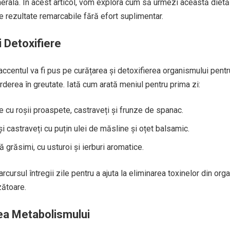
erală. În acest articol, vom explora cum să urmezi această dietă
ne rezultate remarcabile fără efort suplimentar.
i Detoxifiere
accentul va fi pus pe curățarea și detoxifierea organismului pentr
rderea în greutate. Iată cum arată meniul pentru prima zi:
 cu roșii proaspete, castraveți și frunze de spanac.
și castraveți cu puțin ulei de măsline și oțet balsamic.
ă grăsimi, cu usturoi și ierburi aromatice.
ursul întregii zile pentru a ajuta la eliminarea toxinelor din org
zătoare.
ea Metabolismului