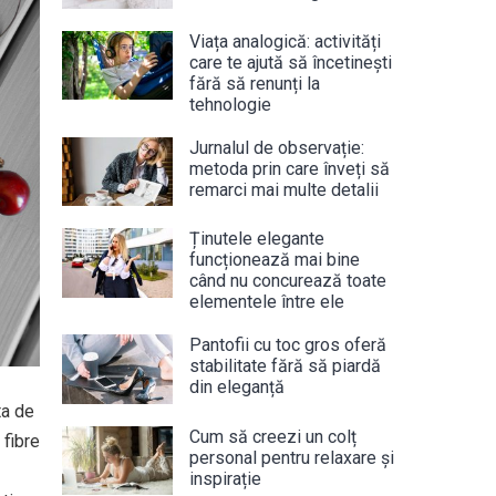
Viața analogică: activități
care te ajută să încetinești
fără să renunți la
tehnologie
Jurnalul de observație:
metoda prin care înveți să
remarci mai multe detalii
Ținutele elegante
funcționează mai bine
când nu concurează toate
elementele între ele
Pantofii cu toc gros oferă
stabilitate fără să piardă
din eleganță
ta de
Cum să creezi un colț
 fibre
personal pentru relaxare și
inspirație