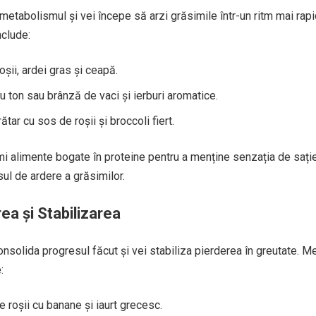
 metabolismul și vei începe să arzi grăsimile într-un ritm mai rapi
nclude:
șii, ardei gras și ceapă.
u ton sau brânză de vaci și ierburi aromatice.
ătar cu sos de roșii și broccoli fiert.
i alimente bogate în proteine pentru a menține senzația de sați
sul de ardere a grăsimilor.
ea și Stabilizarea
 consolida progresul făcut și vei stabiliza pierderea în greutate. M
:
 roșii cu banane și iaurt grecesc.