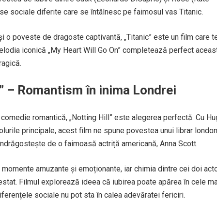
lase sociale diferite care se întâlnesc pe faimosul vas Titanic.
 o poveste de dragoste captivantă, „Titanic” este un film care t
 Melodia iconică „My Heart Will Go On” completează perfect aceas
ragică.
ll” – Romantism în inima Londrei
 comedie romantică, „Notting Hill” este alegerea perfectă. Cu Hu
rolurile principale, acest film ne spune povestea unui librar londo
îndrăgostește de o faimoasă actriță americană, Anna Scott.
de momente amuzante și emoționante, iar chimia dintre cei doi acto
estat. Filmul explorează ideea că iubirea poate apărea în cele ma
iferențele sociale nu pot sta în calea adevăratei fericiri.