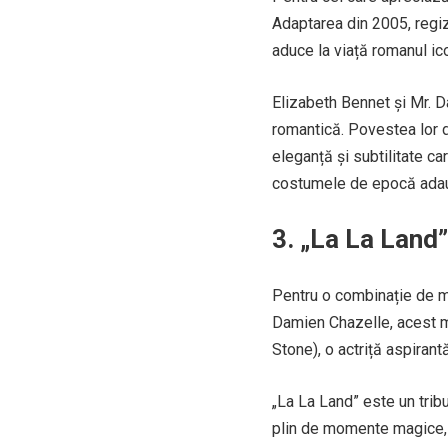
Adaptarea din 2005, regiz
aduce la viață romanul ic
Elizabeth Bennet și Mr. D
romantică. Povestea lor d
eleganță și subtilitate car
costumele de epocă adau
3. „La La Land” 
Pentru o combinație de mu
Damien Chazelle, acest 
Stone), o actriță aspirant
„La La Land” este un tribu
plin de momente magice, 