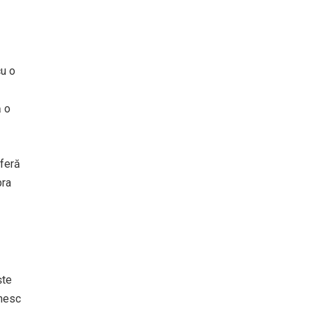
cu o
ă o
oferă
pra
ște
lnesc