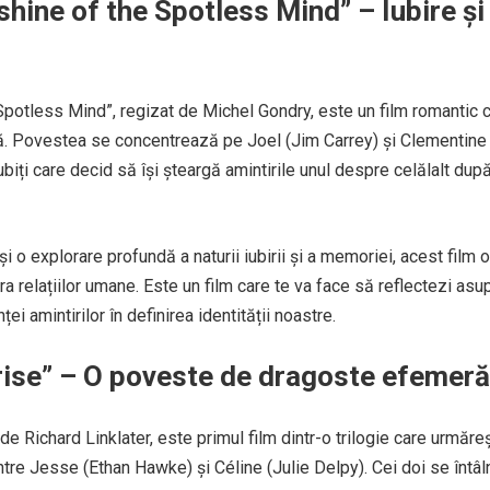
shine of the Spotless Mind” – Iubire și
Spotless Mind”, regizat de Michel Gondry, este un film romantic 
. Povestea se concentrează pe Joel (Jim Carrey) și Clementine
iubiți care decid să își șteargă amintirile unul despre celălalt dup
 o explorare profundă a naturii iubirii și a memoriei, acest film 
a relațiilor umane. Este un film care te va face să reflectezi asu
ței amintirilor în definirea identității noastre.
rise” – O poveste de dragoste efemeră
de Richard Linklater, este primul film dintr-o trilogie care urmăre
re Jesse (Ethan Hawke) și Céline (Julie Delpy). Cei doi se întâ