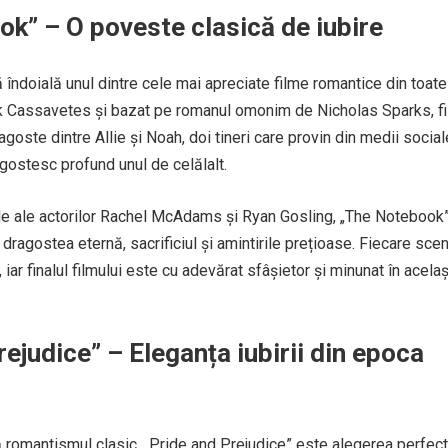
ok” – O poveste clasică de iubire
îndoială unul dintre cele mai apreciate filme romantice din toate
ck Cassavetes și bazat pe romanul omonim de Nicholas Sparks, fi
oste dintre Allie și Noah, doi tineri care provin din medii social
ăgostesc profund unul de celălalt.
le ale actorilor Rachel McAdams și Ryan Gosling, „The Notebook
agostea eternă, sacrificiul și amintirile prețioase. Fiecare sce
iar finalul filmului este cu adevărat sfâșietor și minunat în acelaș
rejudice” – Eleganța iubirii din epoca
 romantismul clasic, „Pride and Prejudice” este alegerea perfect