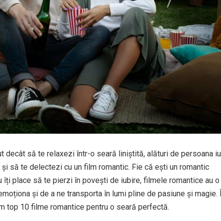
 decât să te relaxezi într-o seară liniștită, alături de persoana i
, și să te delectezi cu un film romantic. Fie că ești un romantic
u îți place să te pierzi în povești de iubire, filmele romantice au o
emoționa și de a ne transporta în lumi pline de pasiune și magie. 
tăm top 10 filme romantice pentru o seară perfectă.