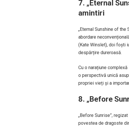
7. „Eternal Sun
amintiri
„Eternal Sunshine of the 
abordare neconvențională
(Kate Winslet), doi foști 
despărțire dureroasă.
Cu o narațiune complexă și
o perspectivă unică asupr
propriei vieți și a importan
8. „Before Sun
„Before Sunrise”, regizat 
povestea de dragoste dint