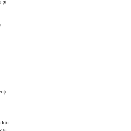
e și
e
nți
 trăi
eții