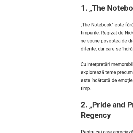
1. „The Notebo
„The Notebook” este fără 
timpurile. Regizat de Ni
ne spune povestea de drag
diferite, dar care se îndr
Cu interpretări memorabi
explorează teme precum dr
este încărcată de emoție, 
timp.
2. „Pride and P
Regency
Pentru cei care apreciază