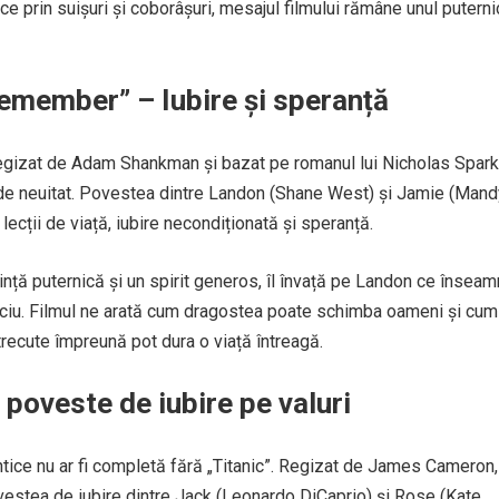
ce prin suișuri și coborâșuri, mesajul filmului rămâne unul puterni
Remember” – Iubire și speranță
gizat de Adam Shankman și bazat pe romanul lui Nicholas Spark
c de neuitat. Povestea dintre Landon (Shane West) și Jamie (Mand
ecții de viață, iubire necondiționată și speranță.
ință puternică și un spirit generos, îl învață pe Landon ce însea
ficiu. Filmul ne arată cum dragostea poate schimba oameni și cum
ecute împreună pot dura o viață întreagă.
O poveste de iubire pe valuri
ntice nu ar fi completă fără „Titanic”. Regizat de James Cameron,
vestea de iubire dintre Jack (Leonardo DiCaprio) și Rose (Kate