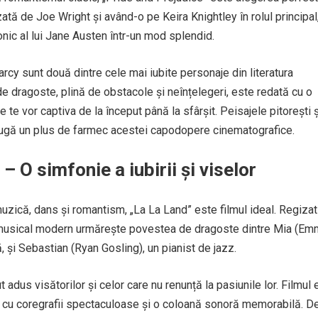
ată de Joe Wright și având-o pe Keira Knightley în rolul principal
onic al lui Jane Austen într-un mod splendid.
arcy sunt două dintre cele mai iubite personaje din literatura
e dragoste, plină de obstacole și neînțelegeri, este redată cu o
e te vor captiva de la început până la sfârșit. Peisajele pitorești ș
gă un plus de farmec acestei capodopere cinematografice.
– O simfonie a iubirii și viselor
zică, dans și romantism, „La La Land” este filmul ideal. Regizat
musical modern urmărește povestea de dragoste dintre Mia (Em
ă, și Sebastian (Ryan Gosling), un pianist de jazz.
t adus visătorilor și celor care nu renunță la pasiunile lor. Filmul 
cu coregrafii spectaculoase și o coloană sonoră memorabilă. D