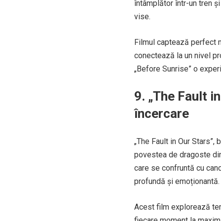
întâmplător într-un tren ș
vise.
Filmul captează perfect m
conectează la un nivel pro
„Before Sunrise” o experi
9. „The Fault i
încercare
„The Fault in Our Stars”,
povestea de dragoste din
care se confruntă cu cance
profundă și emoționantă.
Acest film explorează teme
fiecare moment la maxim. 