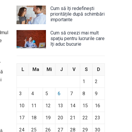
Cum să îți redefinești
prioritățile după schimbări
importante
lmul
Cum să creezi mai mult
spațiu pentru lucrurile care
e
îți aduc bucurie
”
L
Ma
Mi
J
V
S
D
nă
i
1
2
3
4
5
6
7
8
9
10
11
12
13
14
15
16
17
18
19
20
21
22
23
24
25
26
27
28
29
30
ă.