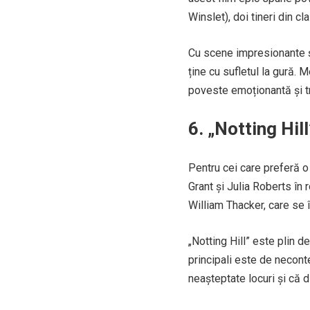
Winslet), doi tineri din c
Cu scene impresionante și
ține cu sufletul la gură.
poveste emoționantă și t
6. „Notting Hi
Pentru cei care preferă o
Grant și Julia Roberts în 
William Thacker, care se 
„Notting Hill” este plin 
principali este de necont
neașteptate locuri și că d