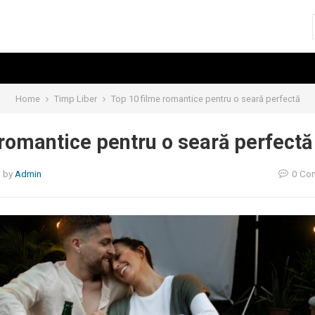
Home
Timp Liber
Top 10 filme romantice pentru o seară perfectă
romantice pentru o seară perfectă
5
by
Admin
0 Co