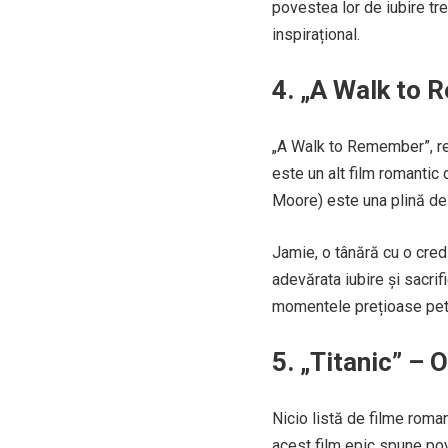
povestea lor de iubire tre
inspirațional.
4. „A Walk to 
„A Walk to Remember”, re
este un alt film romanti
Moore) este una plină de l
Jamie, o tânără cu o cred
adevărata iubire și sacri
momentele prețioase petr
5. „Titanic” – 
Nicio listă de filme roma
acest film epic spune po