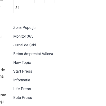
,
31
Zona Popești
Monitor 365
i
Jurnal de Știri
Beton Amprentat Vâlcea
New Topic
 de
Start Press
ma
Informația
Life Press
este
Beta Press
eși