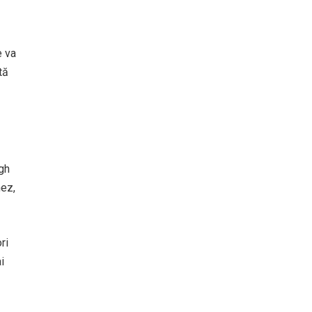
e va
tă
gh
nez,
ri
i