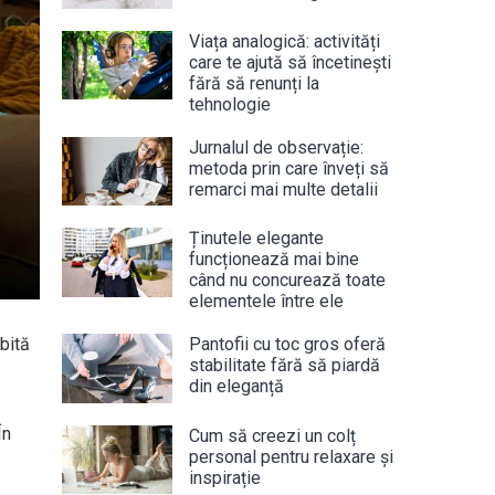
Viața analogică: activități
care te ajută să încetinești
fără să renunți la
tehnologie
Jurnalul de observație:
metoda prin care înveți să
remarci mai multe detalii
Ținutele elegante
funcționează mai bine
când nu concurează toate
elementele între ele
ubită
Pantofii cu toc gros oferă
stabilitate fără să piardă
din eleganță
În
Cum să creezi un colț
personal pentru relaxare și
inspirație