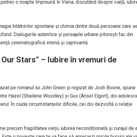
i petrec o noapte împreună în Viena, discutând despre viață, iubir
agia întâlnirilor spontane și chimia dintre două persoane care s
fund. Dialogurile autentice și peisajele urbane pitorești fac din
ență cinematografică intimă și captivantă.
n Our Stars” – Iubire în vremuri de
 bazat pe romanul lui John Green și regizat de Josh Boone, spune
tre Hazel (Shailene Woodley) și Gus (Ansel Elgort), doi adolesce
rul. În ciuda circumstanțelor dificile, cei doi dezvoltă o relație
 precum fragilitatea vieții, iubirea necondiționată și curajul de a
Este o poveste care te va face să apreciezi micile bucurii ale vi