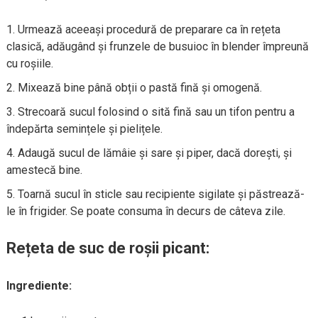
Urmează aceeași procedură de preparare ca în rețeta
clasică, adăugând și frunzele de busuioc în blender împreună
cu roșiile.
Mixează bine până obții o pastă fină și omogenă.
Strecoară sucul folosind o sită fină sau un tifon pentru a
îndepărta semințele și pielițele.
Adaugă sucul de lămâie și sare și piper, dacă dorești, și
amestecă bine.
Toarnă sucul în sticle sau recipiente sigilate și păstrează-
le în frigider. Se poate consuma în decurs de câteva zile.
Rețeta de suc de roșii picant:
Ingrediente: