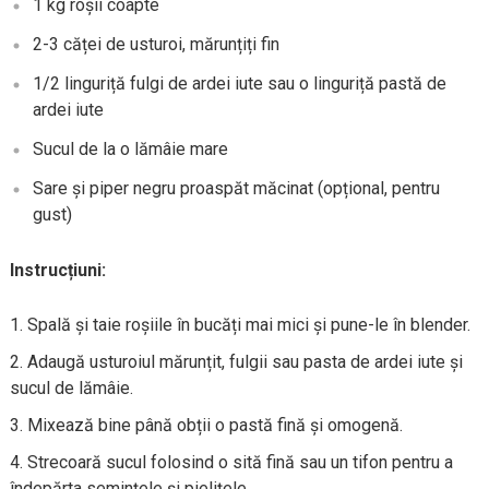
1 kg roșii coapte
2-3 căței de usturoi, mărunțiți fin
1/2 linguriță fulgi de ardei iute sau o linguriță pastă de
ardei iute
Sucul de la o lămâie mare
Sare și piper negru proaspăt măcinat (opțional, pentru
gust)
Instrucțiuni:
Spală și taie roșiile în bucăți mai mici și pune-le în blender.
Adaugă usturoiul mărunțit, fulgii sau pasta de ardei iute și
sucul de lămâie.
Mixează bine până obții o pastă fină și omogenă.
Strecoară sucul folosind o sită fină sau un tifon pentru a
îndepărta semințele și pielițele.