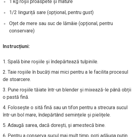
1 kg roșii proaspete și mature
1/2 linguriță sare (opțional, pentru gust)
Oțet de mere sau suc de lămâie (opțional, pentru
conservare)
Instrucțiuni:
Spală bine roșiile și îndepărtează tulpinile.
Taie roșiile în bucăți mai mici pentru a le facilita procesul
de stoarcere.
Pune roșiile tăiate într-un blender și mixează-le până obții
o pastă fină.
Folosește o sită fină sau un tifon pentru a strecura sucul
într-un bol mare, îndepărtând semințele și pielițele.
Adaugă sarea, dacă dorești, și amestecă bine.
Pentru a conserva sucul mai mult timp, poți adăuga puțin