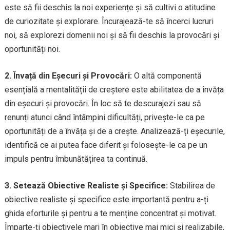
este să fii deschis la noi experiențe și să cultivi o atitudine
de curiozitate și explorare. Încurajează-te să încerci lucruri
noi, să explorezi domenii noi și să fii deschis la provocări și
oportunități noi.
2. Învață din Eșecuri și Provocări:
O altă componentă
esențială a mentalității de creștere este abilitatea de a învăța
din eșecuri și provocări. În loc să te descurajezi sau să
renunți atunci când întâmpini dificultăți, privește-le ca pe
oportunități de a învăța și de a crește. Analizează-ți eșecurile,
identifică ce ai putea face diferit și folosește-le ca pe un
impuls pentru îmbunătățirea ta continuă.
3. Setează Obiective Realiste și Specifice:
Stabilirea de
obiective realiste și specifice este importantă pentru a-ți
ghida eforturile și pentru a te menține concentrat și motivat.
Împarte-ți obiectivele mari în obiective mai mici și realizabile,