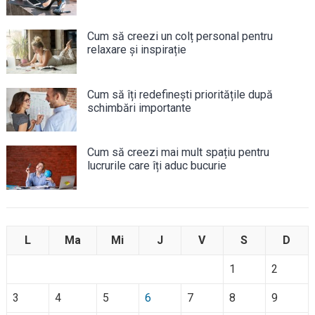
Cum să creezi un colț personal pentru
relaxare și inspirație
Cum să îți redefinești prioritățile după
schimbări importante
Cum să creezi mai mult spațiu pentru
lucrurile care îți aduc bucurie
L
Ma
Mi
J
V
S
D
1
2
3
4
5
6
7
8
9