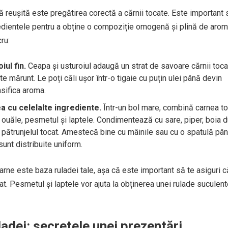
ă reușită este pregătirea corectă a cărnii tocate. Este important 
edientele pentru a obține o compoziție omogenă și plină de arom
ru:
iul fin.
Ceapa și usturoiul adaugă un strat de savoare cărnii toca
te mărunt. Le poți căli ușor într-o tigaie cu puțin ulei până devin
nsifica aroma.
 cu celelalte ingrediente.
Într-un bol mare, combină carnea t
l, ouăle, pesmetul și laptele. Condimentează cu sare, piper, boia 
ă pătrunjelul tocat. Amestecă bine cu mâinile sau cu o spatulă pâ
unt distribuite uniform.
ne este baza ruladei tale, așa că este important să te asiguri c
t. Pesmetul și laptele vor ajuta la obținerea unei rulade suculent
adei: secretele unei prezentări