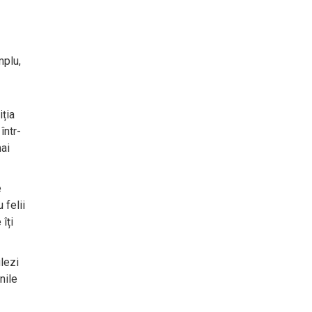
mplu,
ția
într-
ai
e
 felii
îți
lezi
nile