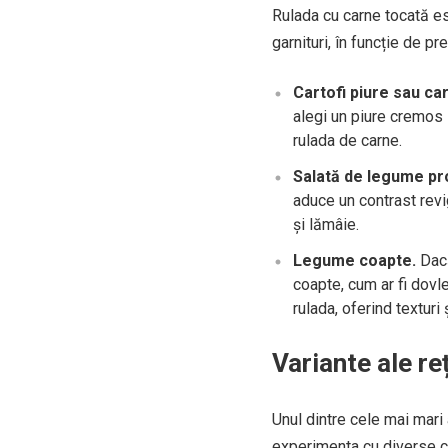
Rulada cu carne tocată es
garnituri, în funcție de p
Cartofi piure sau car
alegi un piure cremos 
rulada de carne.
Salată de legume pr
aduce un contrast revi
și lămâie.
Legume coapte.
Dacă
coapte, cum ar fi dovl
rulada, oferind texturi
Variante ale re
Unul dintre cele mai mari 
experimenta cu diverse co