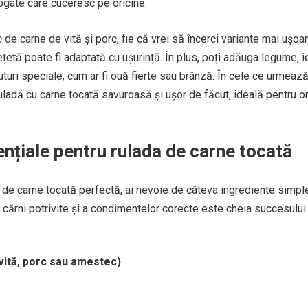
gate care cuceresc pe oricine.
de carne de vită și porc, fie că vrei să încerci variante mai ușoa
țetă poate fi adaptată cu ușurință. În plus, poți adăuga legume, i
turi speciale, cum ar fi ouă fierte sau brânză. În cele ce urmează
uladă cu carne tocată savuroasă și ușor de făcut, ideală pentru o
ențiale pentru rulada de carne tocată
 de carne tocată perfectă, ai nevoie de câteva ingrediente simple
 cărni potrivite și a condimentelor corecte este cheia succesului.
vită, porc sau amestec)