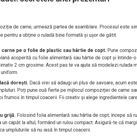
oziția de carne, urmează partea de asamblare. Procesul este si
e pentru a obține o ruladă bine formată și ușor de gătit.
 carne pe o folie de plastic sau hârtie de copt.
Pune compozi
ană acoperită cu folie alimentară sau hârtie de copt și întinde-o 
ximativ 2 cm grosime. Acest pas te va ajuta să modelezi rulada m
 uniform.
dacă dorești.
Dacă vrei să adaugi un plus de savoare, acum est
luturi. Poți pune ouă fierte pe mijlocul compoziției de carne sau
i frumos în timpul coacerii. Fii creativ și alege ingredientele care 
 grijă.
Folosind folia alimentară sau hârtia de copt, începe să ru
 un capăt la altul, formând un rulou compact. Asigură-te că margi
 ca umpluturile să nu iasă în timpul coacerii.