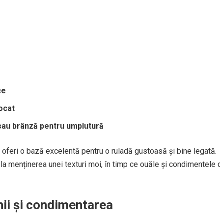
ce
ocat
 sau brânză pentru umplutură
r oferi o bază excelentă pentru o ruladă gustoasă și bine legată.
 la menținerea unei texturi moi, în timp ce ouăle și condimentele 
nii și condimentarea