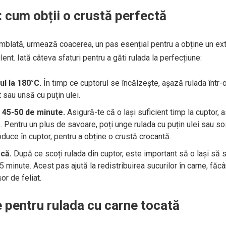
: cum obții o crustă perfectă
mblată, urmează coacerea, un pas esențial pentru a obține un ext
lent. Iată câteva sfaturi pentru a găti rulada la perfecțiune:
l la 180°C.
În timp ce cuptorul se încălzește, așază rulada într-
 sau unsă cu puțin ulei.
 45-50 de minute.
Asigură-te că o lași suficient timp la cuptor, a
ă. Pentru un plus de savoare, poți unge rulada cu puțin ulei sau s
oduce în cuptor, pentru a obține o crustă crocantă.
că.
După ce scoți rulada din cuptor, este important să o lași să 
minute. Acest pas ajută la redistribuirea sucurilor în carne, făc
or de feliat.
e pentru rulada cu carne tocată