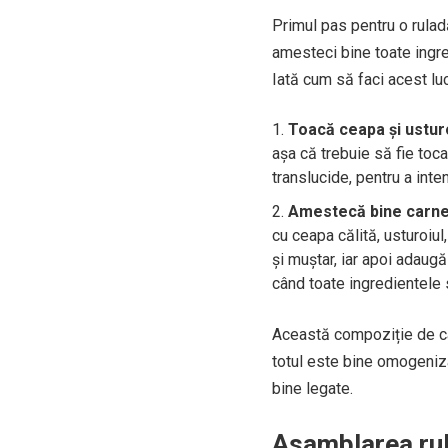
Primul pas pentru o rulad
amesteci bine toate ingr
Iată cum să faci acest luc
Toacă ceapa și usturo
așa că trebuie să fie toca
translucide, pentru a inte
Amestecă bine carnea
cu ceapa călită, usturoiu
și muștar, iar apoi adaug
când toate ingredientele s
Această compoziție de car
totul este bine omogeniza
bine legate.
Asamblarea rul