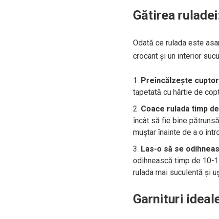
Gătirea ruladei
Odată ce rulada este asa
crocant și un interior sucu
Preîncălzește cuptoru
tapetată cu hârtie de copt
Coace rulada timp de
încât să fie bine pătruns
muștar înainte de a o intr
Las-o să se odihneas
odihnească timp de 10-15 
rulada mai suculentă și uș
Garnituri ideal