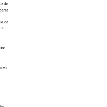
te de
parat:
Fie că
 cu
line
nt cu
ei.