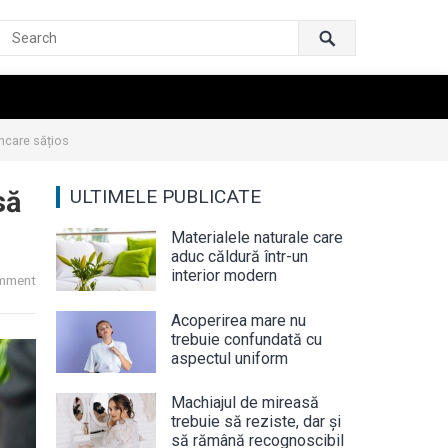
ncare sățios
să
ULTIMELE PUBLICATE
Materialele naturale care
aduc căldură într-un
interior modern
mment
Acoperirea mare nu
trebuie confundată cu
aspectul uniform
Machiajul de mireasă
trebuie să reziste, dar și
să rămână recognoscibil