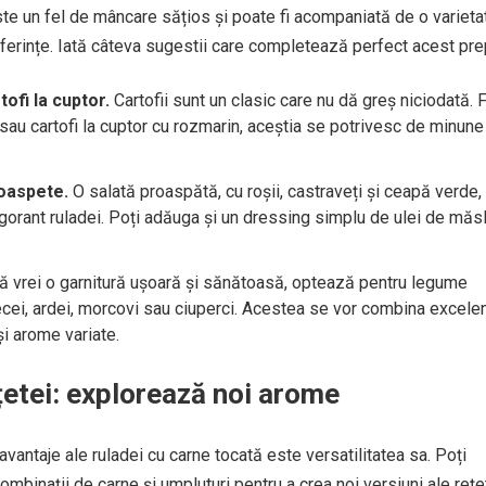
te un fel de mâncare sățios și poate fi acompaniată de o varieta
referințe. Iată câteva sugestii care completează perfect acest pre
tofi la cuptor.
Cartofii sunt un clasic care nu dă greș niciodată. 
sau cartofi la cuptor cu rozmarin, aceștia se potrivesc de minune
oaspete.
O salată proaspătă, cu roșii, castraveți și ceapă verde,
gorant ruladei. Poți adăuga și un dressing simplu de ulei de măs
 vrei o garnitură ușoară și sănătoasă, optează pentru legume
ecei, ardei, morcovi sau ciuperci. Acestea se vor combina excele
 și arome variate.
țetei: explorează noi arome
avantaje ale ruladei cu carne tocată este versatilitatea sa. Poți
mbinații de carne și umpluturi pentru a crea noi versiuni ale rețet