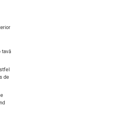
erior
o tavă
stfel
os de
se
ând