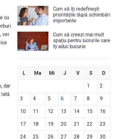
Cum să îți redefinești
prioritățile după schimbări
re cu
importante
erburi
, vei
Cum să creezi mai mult
spațiu pentru lucrurile care
rice
îți aduc bucurie
L
Ma
Mi
J
V
S
D
, dar
1
2
 Iată
3
4
5
6
7
8
9
10
11
12
13
14
15
16
17
18
19
20
21
22
23
24
25
26
27
28
29
30