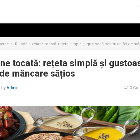
verse
Ruladă cu carne tocată: rețeta simplă și gustoasă pentru un fel de mâ
ne tocată: rețeta simplă și gustoa
 de mâncare sățios
5
by
Admin
0 Co