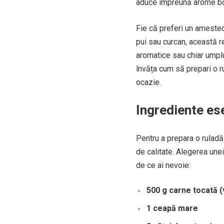
aduce împreună arome bo
Fie că preferi un amestec 
pui sau curcan, această re
aromatice sau chiar umplu
învăța cum să prepari o r
ocazie.
Ingrediente es
Pentru a prepara o ruladă
de calitate. Alegerea unei
de ce ai nevoie:
500 g carne tocată (
1 ceapă mare