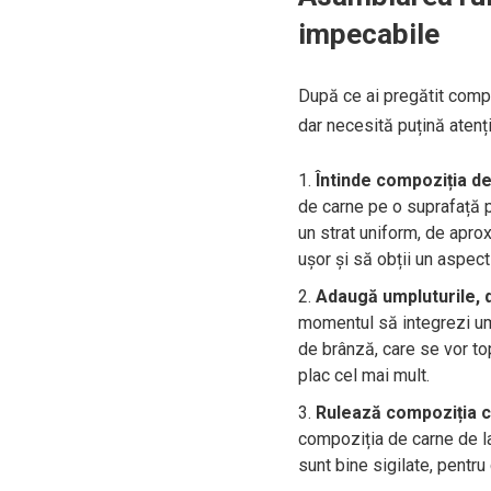
impecabile
După ce ai pregătit comp
dar necesită puțină atenți
Întinde compoziția de
de carne pe o suprafață pl
un strat uniform, de apro
ușor și să obții un aspect
Adaugă umpluturile, 
momentul să integrezi ump
de brânză, care se vor top
plac cel mai mult.
Rulează compoziția cu
compoziția de carne de la
sunt bine sigilate, pentru