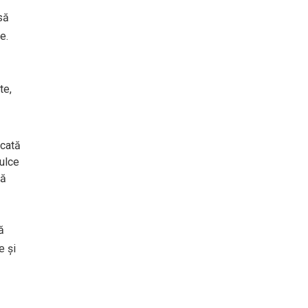
să
e.
te,
ocată
dulce
nă
ă
e și