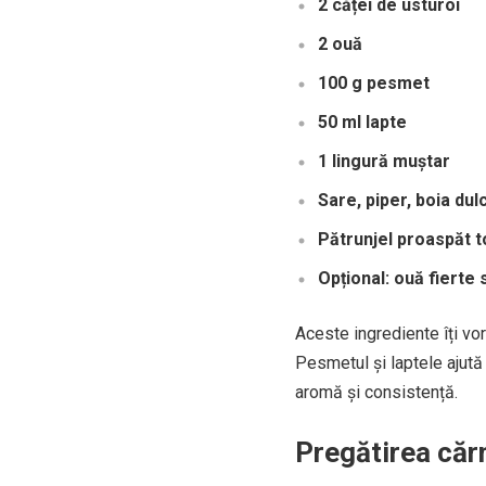
2 căței de usturoi
2 ouă
100 g pesmet
50 ml lapte
1 lingură muștar
Sare, piper, boia dul
Pătrunjel proaspăt t
Opțional: ouă fierte
Aceste ingrediente îți vo
Pesmetul și laptele ajută
aromă și consistență.
Pregătirea căr