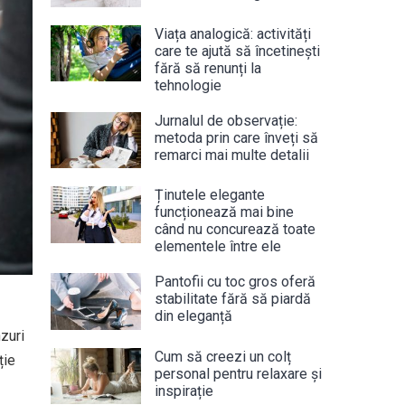
Viața analogică: activități
care te ajută să încetinești
fără să renunți la
tehnologie
Jurnalul de observație:
metoda prin care înveți să
remarci mai multe detalii
Ținutele elegante
funcționează mai bine
când nu concurează toate
elementele între ele
Pantofii cu toc gros oferă
stabilitate fără să piardă
din eleganță
zuri
Cum să creezi un colț
ție
personal pentru relaxare și
inspirație