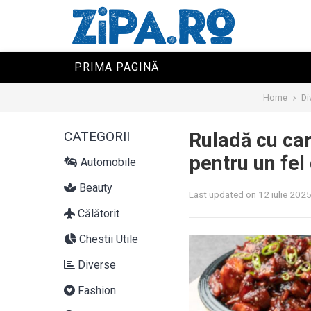
PRIMA PAGINĂ
Home
Di
CATEGORII
Ruladă cu car
pentru un fel
Automobile
Beauty
Last updated on 12 iulie 202
Călătorit
Chestii Utile
Diverse
Fashion