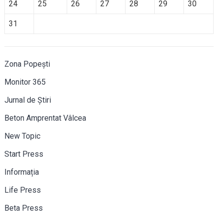
24
25
26
27
28
29
30
31
Zona Popești
Monitor 365
Jurnal de Știri
Beton Amprentat Vâlcea
New Topic
Start Press
Informația
Life Press
Beta Press