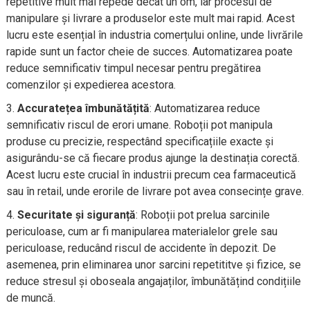
repetitive mult mai repede decât un om, iar procesul de
manipulare și livrare a produselor este mult mai rapid. Acest
lucru este esențial în industria comerțului online, unde livrările
rapide sunt un factor cheie de succes. Automatizarea poate
reduce semnificativ timpul necesar pentru pregătirea
comenzilor și expedierea acestora.
Accuratețea îmbunătățită
: Automatizarea reduce
semnificativ riscul de erori umane. Roboții pot manipula
produse cu precizie, respectând specificațiile exacte și
asigurându-se că fiecare produs ajunge la destinația corectă.
Acest lucru este crucial în industrii precum cea farmaceutică
sau în retail, unde erorile de livrare pot avea consecințe grave.
Securitate și siguranță
: Roboții pot prelua sarcinile
periculoase, cum ar fi manipularea materialelor grele sau
periculoase, reducând riscul de accidente în depozit. De
asemenea, prin eliminarea unor sarcini repetititve și fizice, se
reduce stresul și oboseala angajaților, îmbunătățind condițiile
de muncă.