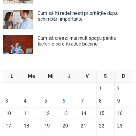
Cum să îți redefinești prioritățile după
schimbări importante
Cum să creezi mai mult spațiu pentru
lucrurile care îți aduc bucurie
L
Ma
Mi
J
V
S
D
1
2
3
4
5
6
7
8
9
10
11
12
13
14
15
16
17
18
19
20
21
22
23