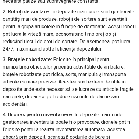
necesita pauze sau supraveghere constantă.
Roboți de sortare
: În depozite mari, unde sunt gestionate
cantități mari de produse, roboții de sortare sunt esențiali
pentru a grupa articolele în funcție de destinație. Acești roboți
pot lucra la viteză mare, economisind timp prețios și
reducând riscul de erori de sortare. De asemenea, pot lucra
24/7, maximizând astfel eficiența depozitului.
Brațele robotizate
: Folosite în principal pentru
manipularea obiectelor și pentru activitățile de ambalare,
brațele robotizate pot ridica, sorta, manipula și transporta
articole cu mare precizie. Acestea sunt extrem de utile în
depozite unde este necesar să se lucreze cu articole fragile
sau grele, deoarece pot reduce riscurile de daune sau
accidentări.
Drones pentru inventariere
: În depozite mari, unde
gestionarea inventarului poate fi o provocare, dronele pot fi
folosite pentru a realiza inventarierea automată. Acestea
zboară prin depozit, scanează codurile de bare și