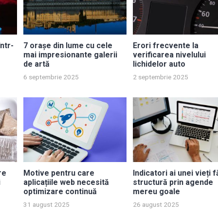
ntr-
7 orașe din lume cu cele
Erori frecvente la
mai impresionante galerii
verificarea nivelului
de artă
lichidelor auto
6 septembrie 2025
2 septembrie 2025
re
Motive pentru care
Indicatori ai unei vieți 
i
aplicațiile web necesită
structură prin agende
optimizare continuă
mereu goale
31 august 2025
26 august 2025