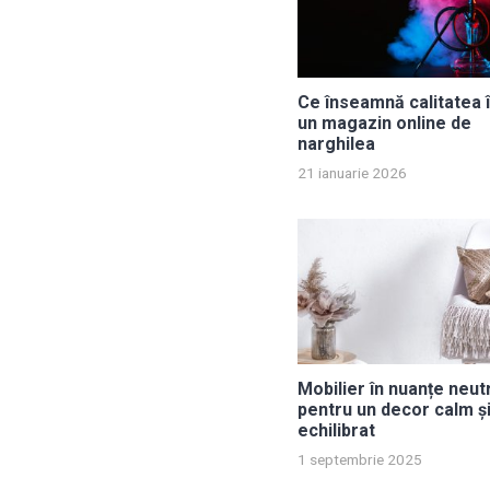
Ce înseamnă calitatea î
un magazin online de
narghilea
21 ianuarie 2026
Mobilier în nuanțe neut
pentru un decor calm ș
echilibrat
1 septembrie 2025