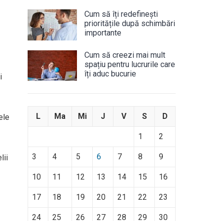
Cum să îți redefinești
prioritățile după schimbări
importante
Cum să creezi mai mult
spațiu pentru lucrurile care
îți aduc bucurie
i
L
Ma
Mi
J
V
S
D
ele
1
2
3
4
5
6
7
8
9
lii
10
11
12
13
14
15
16
17
18
19
20
21
22
23
24
25
26
27
28
29
30