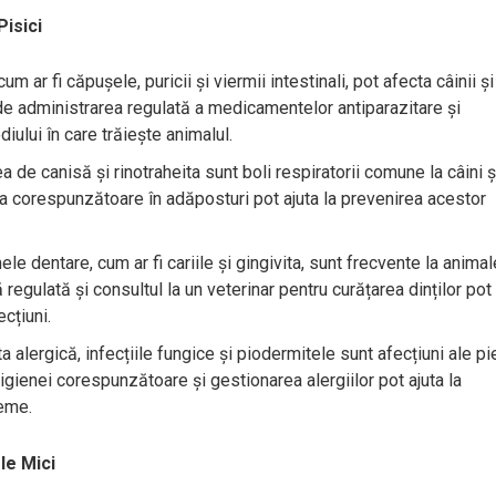
Pisici
cum ar fi căpușele, puricii și viermii intestinali, pot afecta câinii și
ude administrarea regulată a medicamentelor antiparazitare și
iului în care trăiește animalul.
 de canisă și rinotraheita sunt boli respiratorii comune la câini ș
ena corespunzătoare în adăposturi pot ajuta la prevenirea acestor
e dentare, cum ar fi cariile și gingivita, sunt frecvente la animal
regulată și consultul la un veterinar pentru curățarea dinților pot
ecțiuni.
 alergică, infecțiile fungice și piodermitele sunt afecțiuni ale pie
igienei corespunzătoare și gestionarea alergiilor pot ajuta la
eme.
le Mici