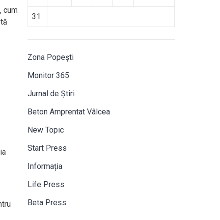
i, cum
31
ătă
Zona Popești
Monitor 365
Jurnal de Știri
Beton Amprentat Vâlcea
New Topic
Start Press
ia
Informația
Life Press
Beta Press
ntru