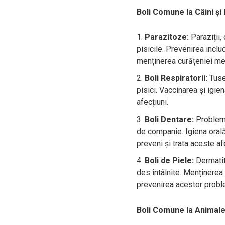
Boli Comune la Câini și 
Parazitoze:
Paraziții, 
pisicile. Prevenirea incl
menținerea curățeniei med
Boli Respiratorii:
Tusea
pisici. Vaccinarea și igi
afecțiuni.
Boli Dentare:
Problemel
de companie. Igiena orală 
preveni și trata aceste af
Boli de Piele:
Dermatita
des întâlnite. Menținerea 
prevenirea acestor probl
Boli Comune la Animale