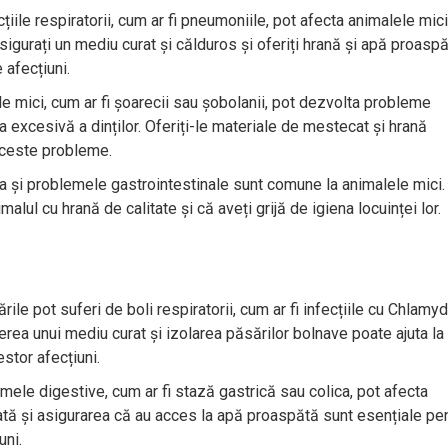
țiile respiratorii, cum ar fi pneumoniile, pot afecta animalele mic
. Asigurați un mediu curat și călduros și oferiți hrană și apă proasp
 afecțiuni.
e mici, cum ar fi șoarecii sau șobolanii, pot dezvolta probleme
a excesivă a dinților. Oferiți-le materiale de mestecat și hrană
aceste probleme.
 și problemele gastrointestinale sunt comune la animalele mici.
malul cu hrană de calitate și că aveți grijă de igiena locuinței lor.
ile pot suferi de boli respiratorii, cum ar fi infecțiile cu Chlamyd
ea unui mediu curat și izolarea păsărilor bolnave poate ajuta la
stor afecțiuni.
ele digestive, cum ar fi stază gastrică sau colica, pot afecta
rată și asigurarea că au acces la apă proaspătă sunt esențiale pe
uni.