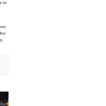
a lor
nire
ibui
g.