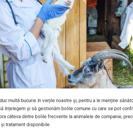
c multă bucurie în viețile noastre și, pentru a le menține sănă
 să înțelegem și să gestionăm bolile comune cu care se pot confr
lora câteva dintre bolile frecvente la animalele de companie, pre
 și tratament disponibile.