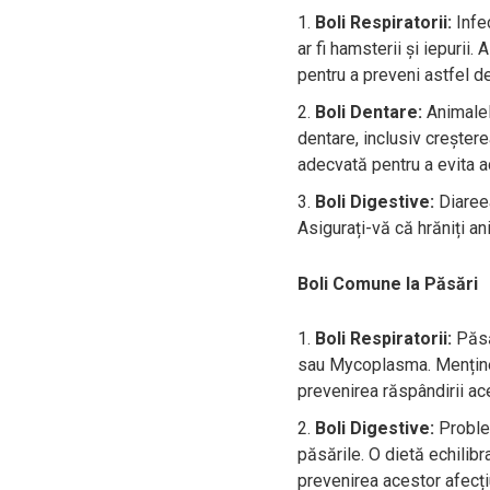
Boli Respiratorii:
Infec
ar fi hamsterii și iepurii
pentru a preveni astfel de
Boli Dentare:
Animalel
dentare, inclusiv creștere
adecvată pentru a evita 
Boli Digestive:
Diareea
Asigurați-vă că hrăniți ani
Boli Comune la Păsări
Boli Respiratorii:
Păsăr
sau Mycoplasma. Menținer
prevenirea răspândirii ace
Boli Digestive:
Problem
păsările. O dietă echilib
prevenirea acestor afecți