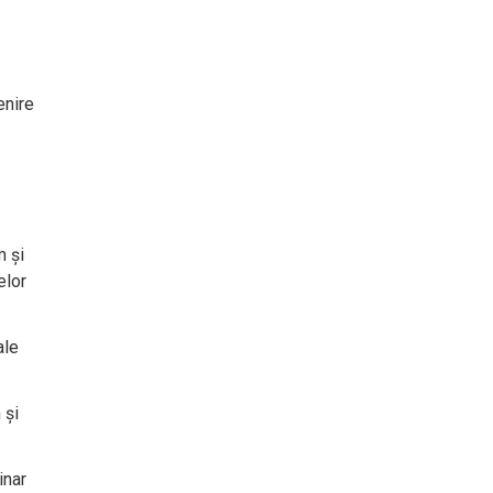
enire
m și
elor
ale
 și
inar