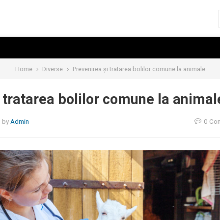
Home
Diverse
Prevenirea și tratarea bolilor comune la animale
 tratarea bolilor comune la animal
5
by
Admin
0 Co