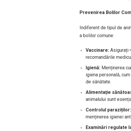
Prevenirea Bolilor Co
Indiferent de tipul de an
a bolilor comune:
Vaccinare:
Asigurați-
recomandările mediculu
Igienă:
Menținerea cur
igiena personală, cum a
de sănătate.
Alimentație sănătoa
animalului sunt esenți
Controlul paraziților:
menținerea igienei anti
Examinări regulate l