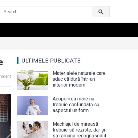
e
ULTIMELE PUBLICATE
Materialele naturale care
mment
aduc căldură într-un
interior modern
Acoperirea mare nu
trebuie confundată cu
aspectul uniform
Machiajul de mireasă
trebuie să reziste, dar și
să rămână recognoscibil