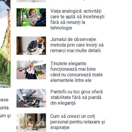
Viața analogică: activități
care te ajută să încetinești
fără să renunți la
tehnologie
Jurnalul de observație:
metoda prin care înveți să
remarci mai multe detalii
Ținutele elegante
funcționează mai bine
când nu concurează toate
elementele între ele
Pantofii cu toc gros oferă
stabilitate fără să piardă
toase
din eleganță
unta.
cum și
Cum să creezi un colț
personal pentru relaxare și
inspirație