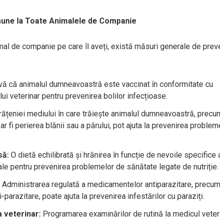
mune la Toate Animalele de Companie
imal de companie pe care îl aveți, există măsuri generale de prev
vă că animalul dumneavoastră este vaccinat în conformitate cu
i veterinar pentru prevenirea bolilor infecțioase.
ățeniei mediului în care trăiește animalul dumneavoastră, precu
r fi perierea blănii sau a părului, pot ajuta la prevenirea problem
să:
O dietă echilibrată și hrănirea în funcție de nevoile specifice 
ale pentru prevenirea problemelor de sănătate legate de nutriție.
Administrarea regulată a medicamentelor antiparazitare, precum
-parazitare, poate ajuta la prevenirea infestărilor cu paraziți.
a veterinar:
Programarea examinărilor de rutină la medicul veter