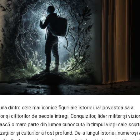
a dintre cele mai iconice figuri ale istoriei, iar povestea sa a
r și cititorilor de secole întregi. Conquizitor, lider militar și vizio
ască o mare parte din lumea cunoscută în timpul vieții sale scurte
ațiilor și culturilor a fost profund. De-a lungul istoriei, numeroși 