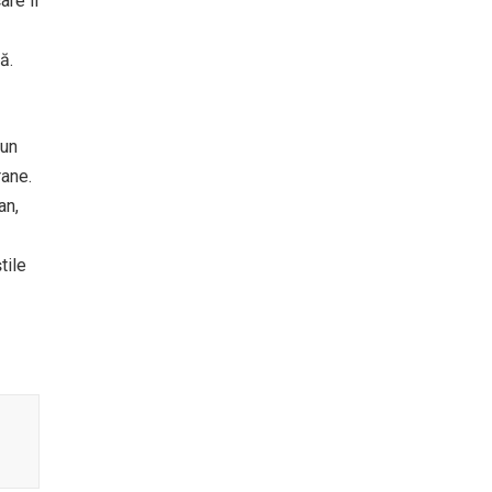
are îl
ă.
 un
rane.
an,
tile