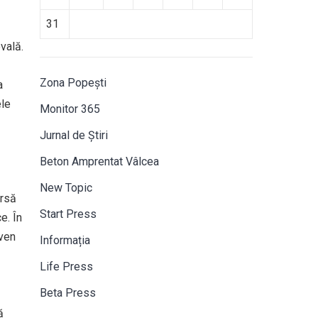
31
vală.
Zona Popești
a
ele
Monitor 365
Jurnal de Știri
Beton Amprentat Vâlcea
New Topic
ursă
Start Press
e. În
even
Informația
Life Press
Beta Press
ă