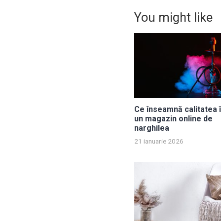
You might like
Ce înseamnă calitatea î
un magazin online de
narghilea
21 ianuarie 2026