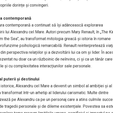
opriile dorințe și convingeri.
tura contemporană
atura contemporană a continuat să își adâncească explorarea
irii lui Alexandru cel Mare. Autori precum Mary Renault, în „The K
om the Sea”, au transformat mitologia greacă și istoria în romane
 profunzime psihologică remarcabilă. Renault reinterpretează viața
in perspectiva relațiilor și a dezvoltării lui ca om și lider. În ace
ezentat nu doar ca un războinic de neînvins, ci și ca un tânăr care
e și cu complexitatea interacțiunilor sale personale.
l puterii și destinului
storice, Alexandru cel Mare a devenit un simbol al ambiției și al
l-a transformat într-un arhetip al liderului carismatic. Multe dintre
etizează pe Alexandru ca pe un personaj care a atins culmile succe
 de tragedii personale și de dileme existențiale. Povestea sa est