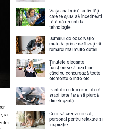
Viața analogică: activități
care te ajută să încetinești
fără să renunți la
tehnologie
Jurnalul de observație:
metoda prin care înveți să
remarci mai multe detalii
Ținutele elegante
funcționează mai bine
când nu concurează toate
elementele între ele
Pantofii cu toc gros oferă
stabilitate fără să piardă
din eleganță
nar,
Cum să creezi un colț
, iar
personal pentru relaxare și
autori
inspirație