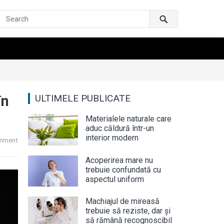
ă
în
ULTIMELE PUBLICATE
Materialele naturale care
aduc căldură într-un
interior modern
mment
Acoperirea mare nu
trebuie confundată cu
aspectul uniform
Machiajul de mireasă
trebuie să reziste, dar și
să rămână recognoscibil