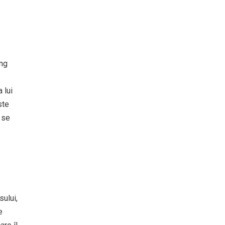
ing
 lui
ste
 se
sului,
e