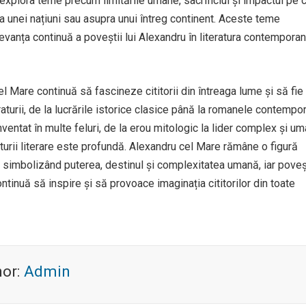
explora teme precum limitările umane, sacrificiul și impactul pe c
a unei națiuni sau asupra unui întreg continent. Aceste teme
evanța continuă a poveștii lui Alexandru în literatura contemporan
l Mare continuă să fascineze cititorii din întreaga lume și să fie
aturii, de la lucrările istorice clasice până la romanele contempo
ventat în multe feluri, de la erou mitologic la lider complex și um
lturii literare este profundă. Alexandru cel Mare rămâne o figură
, simbolizând puterea, destinul și complexitatea umană, iar poveș
ntinuă să inspire și să provoace imaginația cititorilor din toate
hor:
Admin