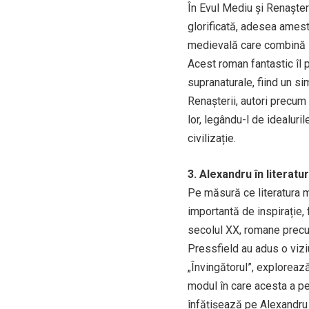
În Evul Mediu și Renașter
glorificată, adesea ameste
medievală care combină is
Acest roman fantastic îl 
supranaturale, fiind un si
Renașterii, autori precum
lor, legându-l de idealuri
civilizație.
3. Alexandru în literat
Pe măsură ce literatura m
importantă de inspirație, 
secolul XX, romane precu
Pressfield au adus o vizi
„Învingătorul”, exploreaz
modul în care acesta a per
înfățișează pe Alexandru c