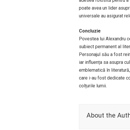
adesea folosită pentru a 
poate avea un lider asupr
universale au asigurat rel
Concluzie
Povestea lui Alexandru ce
subiect permanent al liter
Personajul său a fost rein
iar influența sa asupra cu
emblematică în literatură
care i-au fost dedicate co
colțurile lumii.
About the Aut