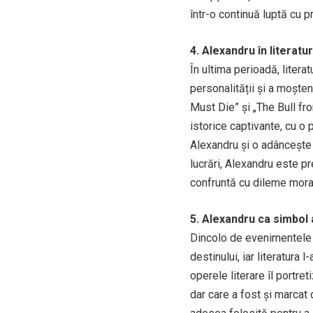
într-o continuă luptă cu pr
4. Alexandru în litera
În ultima perioadă, liter
personalității și a moșten
Must Die” și „The Bull fr
istorice captivante, cu o
Alexandru și o adâncește d
lucrări, Alexandru este pr
confruntă cu dileme moral
5. Alexandru ca simbol a
Dincolo de evenimentele i
destinului, iar literatura 
operele literare îl portr
dar care a fost și marcat