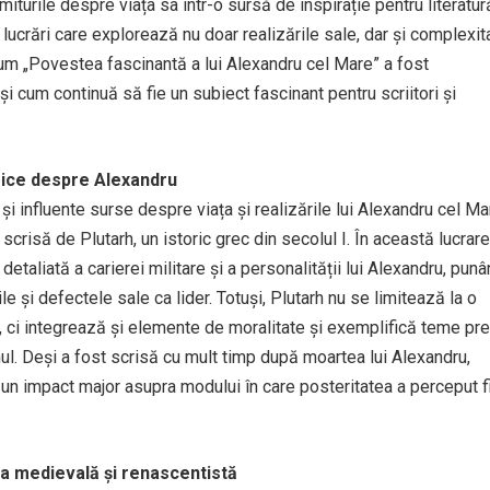
miturile despre viața sa într-o sursă de inspirație pentru literatur
lucrări care explorează nu doar realizările sale, dar și complexit
 cum „Povestea fascinantă a lui Alexandru cel Mare” a fost
 și cum continuă să fie un subiect fascinant pentru scriitori și
orice despre Alexandru
și influente surse despre viața și realizările lui Alexandru cel Ma
 scrisă de Plutarh, un istoric grec din secolul I. În această lucrare
detaliată a carierei militare și a personalității lui Alexandru, pun
le și defectele sale ca lider. Totuși, Plutarh nu se limitează la o
r, ci integrează și elemente de moralitate și exemplifică teme p
nul. Deși a fost scrisă cu mult timp după moartea lui Alexandru,
t un impact major asupra modului în care posteritatea a perceput f
ura medievală și renascentistă