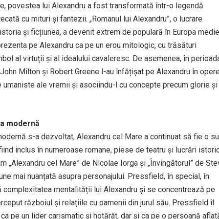
e, povestea lui Alexandru a fost transformată într-o legendă
cată cu mituri și fantezii. „Romanul lui Alexandru”, o lucrare
toria și ficțiunea, a devenit extrem de populară în Europa medie
prezenta pe Alexandru ca pe un erou mitologic, cu trăsături
mbol al virtuții și al idealului cavaleresc. De asemenea, în perioad
 John Milton și Robert Greene l-au înfățișat pe Alexandru în oper
le umaniste ale vremii și asociindu-l cu concepte precum glorie și
ura modernă
odernă s-a dezvoltat, Alexandru cel Mare a continuat să fie o s
fiind inclus în numeroase romane, piese de teatru și lucrări istoric
m „Alexandru cel Mare” de Nicolae Iorga și „Învingătorul” de St
une mai nuanțată asupra personajului. Pressfield, în special, în
ă complexitatea mentalității lui Alexandru și se concentrează pe
ceput războiul și relațiile cu oamenii din jurul său. Pressfield îl
a pe un lider carismatic și hotărât, dar și ca pe o persoană aflat