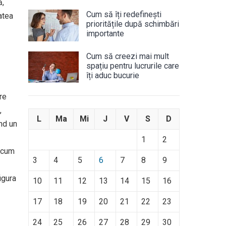
ă,
Cum să îți redefinești
atea
prioritățile după schimbări
importante
Cum să creezi mai mult
spațiu pentru lucrurile care
îți aduc bucurie
re
,
L
Ma
Mi
J
V
S
D
ând un
1
2
recum
3
4
5
6
7
8
9
igura
10
11
12
13
14
15
16
17
18
19
20
21
22
23
24
25
26
27
28
29
30