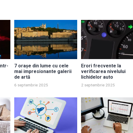
ntr-
7 orașe din lume cu cele
Erori frecvente la
mai impresionante galerii
verificarea nivelului
de artă
lichidelor auto
6 septembrie 2025
2 septembrie 2025