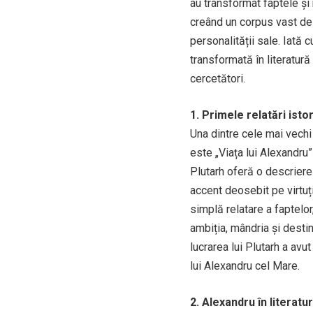
au transformat faptele și 
creând un corpus vast de 
personalității sale. Iată
transformată în literatură
cercetători.
1. Primele relatări ist
Una dintre cele mai vechi 
este „Viața lui Alexandru”
Plutarh oferă o descriere 
accent deosebit pe virtuți
simplă relatare a faptelo
ambiția, mândria și desti
lucrarea lui Plutarh a avu
lui Alexandru cel Mare.
2. Alexandru în literat