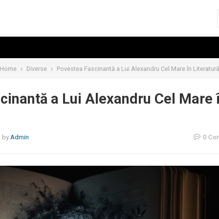
Home
Diverse
Povestea Fascinantă a Lui Alexandru Cel Mare în Literatur
cinantă a Lui Alexandru Cel Mare 
5
by
Admin
0 Co