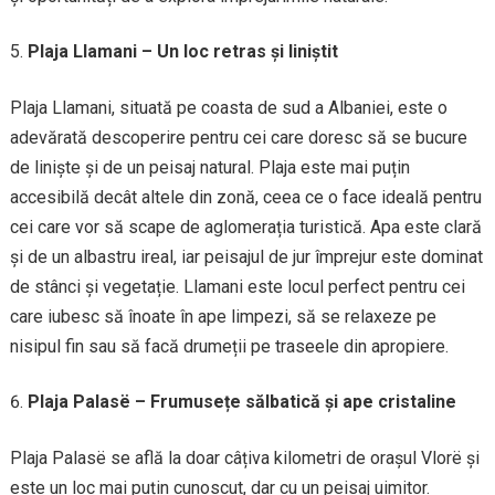
Plaja Llamani – Un loc retras și liniștit
Plaja Llamani, situată pe coasta de sud a Albaniei, este o
adevărată descoperire pentru cei care doresc să se bucure
de liniște și de un peisaj natural. Plaja este mai puțin
accesibilă decât altele din zonă, ceea ce o face ideală pentru
cei care vor să scape de aglomerația turistică. Apa este clară
și de un albastru ireal, iar peisajul de jur împrejur este dominat
de stânci și vegetație. Llamani este locul perfect pentru cei
care iubesc să înoate în ape limpezi, să se relaxeze pe
nisipul fin sau să facă drumeții pe traseele din apropiere.
Plaja Palasë – Frumusețe sălbatică și ape cristaline
Plaja Palasë se află la doar câțiva kilometri de orașul Vlorë și
este un loc mai puțin cunoscut, dar cu un peisaj uimitor.