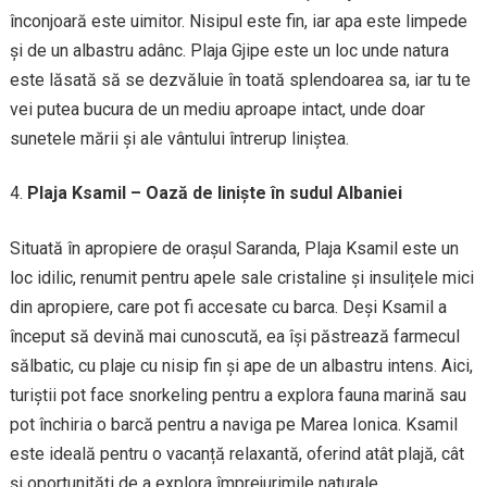
înconjoară este uimitor. Nisipul este fin, iar apa este limpede
și de un albastru adânc. Plaja Gjipe este un loc unde natura
este lăsată să se dezvăluie în toată splendoarea sa, iar tu te
vei putea bucura de un mediu aproape intact, unde doar
sunetele mării și ale vântului întrerup liniștea.
Plaja Ksamil – Oază de liniște în sudul Albaniei
Situată în apropiere de orașul Saranda, Plaja Ksamil este un
loc idilic, renumit pentru apele sale cristaline și insulițele mici
din apropiere, care pot fi accesate cu barca. Deși Ksamil a
început să devină mai cunoscută, ea își păstrează farmecul
sălbatic, cu plaje cu nisip fin și ape de un albastru intens. Aici,
turiștii pot face snorkeling pentru a explora fauna marină sau
pot închiria o barcă pentru a naviga pe Marea Ionica. Ksamil
este ideală pentru o vacanță relaxantă, oferind atât plajă, cât
și oportunități de a explora împrejurimile naturale.