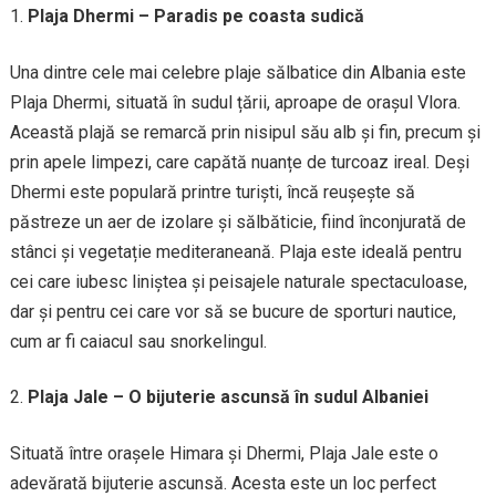
Plaja Dhermi – Paradis pe coasta sudică
Una dintre cele mai celebre plaje sălbatice din Albania este
Plaja Dhermi, situată în sudul țării, aproape de orașul Vlora.
Această plajă se remarcă prin nisipul său alb și fin, precum și
prin apele limpezi, care capătă nuanțe de turcoaz ireal. Deși
Dhermi este populară printre turiști, încă reușește să
păstreze un aer de izolare și sălbăticie, fiind înconjurată de
stânci și vegetație mediteraneană. Plaja este ideală pentru
cei care iubesc liniștea și peisajele naturale spectaculoase,
dar și pentru cei care vor să se bucure de sporturi nautice,
cum ar fi caiacul sau snorkelingul.
Plaja Jale – O bijuterie ascunsă în sudul Albaniei
Situată între orașele Himara și Dhermi, Plaja Jale este o
adevărată bijuterie ascunsă. Acesta este un loc perfect