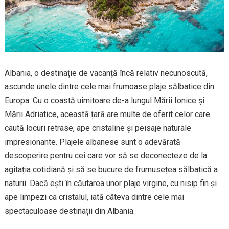
Albania, o destinație de vacanță încă relativ necunoscută,
ascunde unele dintre cele mai frumoase plaje sălbatice din
Europa. Cu o coastă uimitoare de-a lungul Mării Ionice și
Mării Adriatice, această țară are multe de oferit celor care
caută locuri retrase, ape cristaline și peisaje naturale
impresionante. Plajele albanese sunt o adevărată
descoperire pentru cei care vor să se deconecteze de la
agitația cotidiană și să se bucure de frumusețea sălbatică a
naturii. Dacă ești în căutarea unor plaje virgine, cu nisip fin și
ape limpezi ca cristalul, iată câteva dintre cele mai
spectaculoase destinații din Albania.