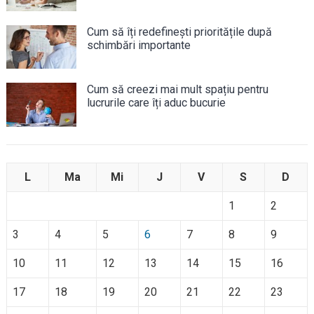
Cum să îți redefinești prioritățile după
schimbări importante
Cum să creezi mai mult spațiu pentru
lucrurile care îți aduc bucurie
L
Ma
Mi
J
V
S
D
1
2
3
4
5
6
7
8
9
10
11
12
13
14
15
16
17
18
19
20
21
22
23