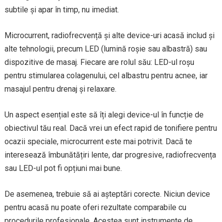
subtile și apar în timp, nu imediat.
Microcurrent, radiofrecvență și alte device-uri acasă includ și
alte tehnologii, precum LED (lumină roșie sau albastră) sau
dispozitive de masaj. Fiecare are rolul său: LED-ul roșu
pentru stimularea colagenului, cel albastru pentru acnee, iar
masajul pentru drenaj și relaxare.
Un aspect esențial este să îți alegi device-ul în funcție de
obiectivul tău real. Dacă vrei un efect rapid de tonifiere pentru
ocazii speciale, microcurrent este mai potrivit. Dacă te
interesează îmbunătățiri lente, dar progresive, radiofrecvența
sau LED-ul pot fi opțiuni mai bune.
De asemenea, trebuie să ai așteptări corecte. Niciun device
pentru acasă nu poate oferi rezultate comparabile cu
procedurile profesionale. Acestea sunt instrumente de