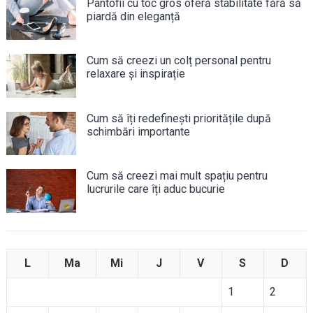
Pantofii cu toc gros oferă stabilitate fără să
piardă din eleganță
Cum să creezi un colț personal pentru
relaxare și inspirație
Cum să îți redefinești prioritățile după
schimbări importante
Cum să creezi mai mult spațiu pentru
lucrurile care îți aduc bucurie
L
Ma
Mi
J
V
S
D
1
2