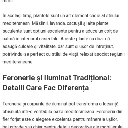
mării.
În același timp, plantele sunt un alt element cheie al stilului
mediteranean. Măslinii, lavanda, cactușii și alte plante
suculente sunt opțiuni excelente pentru a aduce un colț de
natură în interiorul casei tale. Aceste plante nu doar că
adaugă culoare și vitalitate, dar sunt și ușor de întreținut,
potrivindu-se perfect cu stilul de viață relaxat asociat regiunii
mediteraneene.
Feronerie și Iluminat Tradițional:
Detalii Care Fac Diferența
Feroneria și corpurile de iluminat pot transforma o locuință
obișnuită într-o veritabilă oază mediteraneană. Feroneria din
fier forjat este o alegere excelentă pentru mânerele ușilor,
balustrade sau chiar pentru detalii decorative ale mobilierului.