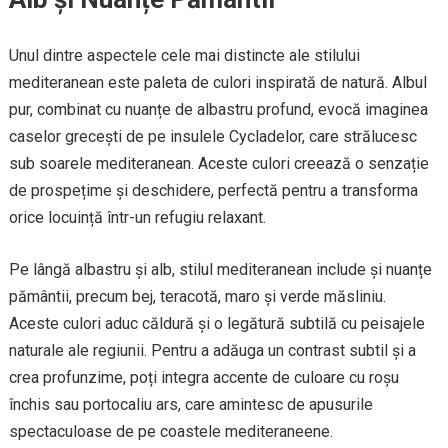
Unul dintre aspectele cele mai distincte ale stilului
mediteranean este paleta de culori inspirată de natură. Albul
pur, combinat cu nuanțe de albastru profund, evocă imaginea
caselor grecești de pe insulele Cycladelor, care strălucesc
sub soarele mediteranean. Aceste culori creează o senzație
de prospețime și deschidere, perfectă pentru a transforma
orice locuință într-un refugiu relaxant.
Pe lângă albastru și alb, stilul mediteranean include și nuanțe
pământii, precum bej, teracotă, maro și verde măsliniu.
Aceste culori aduc căldură și o legătură subtilă cu peisajele
naturale ale regiunii. Pentru a adăuga un contrast subtil și a
crea profunzime, poți integra accente de culoare cu roșu
închis sau portocaliu ars, care amintesc de apusurile
spectaculoase de pe coastele mediteraneene.