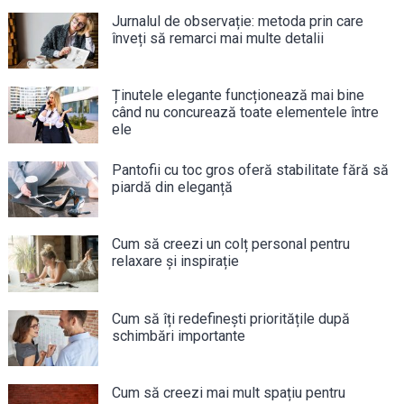
Jurnalul de observație: metoda prin care
înveți să remarci mai multe detalii
Ținutele elegante funcționează mai bine
când nu concurează toate elementele între
ele
Pantofii cu toc gros oferă stabilitate fără să
piardă din eleganță
Cum să creezi un colț personal pentru
relaxare și inspirație
Cum să îți redefinești prioritățile după
schimbări importante
Cum să creezi mai mult spațiu pentru