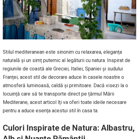
Stilul mediteranean este sinonim cu relaxarea, eleganța
naturală și un simț puternic al legăturii cu natura. Inspirat de
regiunile de coastă ale Greciei, Italiei, Spaniei și sudului
Franței, acest stil de decorare aduce în casele noastre o
atmosferă luminoasă, caldă și primitoare. Dacă visezi la o
locuință care să te transporte direct pe țărmul Mării
Mediterane, acest articol îți va oferi toate ideile necesare
pentru a aduce esența acestui stil în casa ta.
Culori Inspirate de Natura: Albastru,
Alb și Nuanțe Pământii