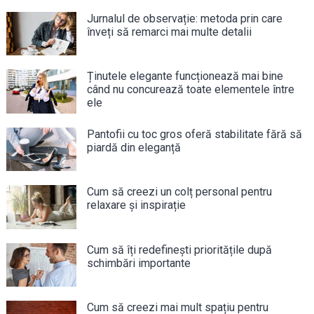
Jurnalul de observație: metoda prin care
înveți să remarci mai multe detalii
Ținutele elegante funcționează mai bine
când nu concurează toate elementele între
ele
Pantofii cu toc gros oferă stabilitate fără să
piardă din eleganță
Cum să creezi un colț personal pentru
relaxare și inspirație
Cum să îți redefinești prioritățile după
schimbări importante
Cum să creezi mai mult spațiu pentru