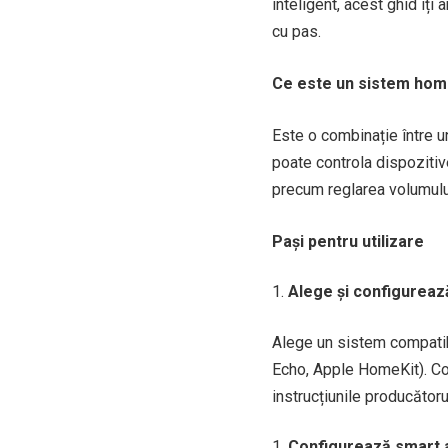
inteligent, acest ghid îț
cu pas.
Ce este un sistem hom
Este o combinație între u
poate controla dispozitiv
precum reglarea volumului
Pași pentru utilizare
Alege și configurea
Alege un sistem compatib
Echo, Apple HomeKit). Con
instrucțiunile producătoru
Configurează smart a