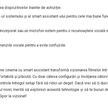
ea dispozitivelor înainte de achiziție.
ul sistemului și al smart assistant-ului pentru cele mai bune func
încorporat sau un microfon extern pentru o recunoaștere vocală 
omenzile vocale pentru a evita confuziile.
me cinema cu smart assistant transformă vizionarea filmelor într
rtabilă și plăcută. Cu doar câteva configurări și învățarea câtor
ontrola întregul setup fără să ridici un deget. Dacă vrei să-ți duci
ul nivel, merită să explorezi această tehnologie și să te bucuri d
Spor la vizionat!