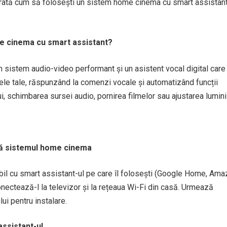
i arată cum să folosești un sistem home cinema cu smart assistan
e cinema cu smart assistant?
n sistem audio-video performant și un asistent vocal digital care
ele tale, răspunzând la comenzi vocale și automatizând funcții
, schimbarea sursei audio, pornirea filmelor sau ajustarea luminil
ză sistemul home cinema
il cu smart assistant-ul pe care îl folosești (Google Home, Am
ectează-l la televizor și la rețeaua Wi-Fi din casă. Urmează
lui pentru instalare.
ssistant-ul