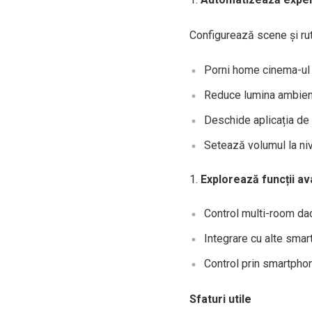
Configurează scene și ru
Porni home cinema-ul
Reduce lumina ambien
Deschide aplicația de
Setează volumul la ni
Explorează funcții a
Control multi-room dac
Integrare cu alte smar
Control prin smartpho
Sfaturi utile