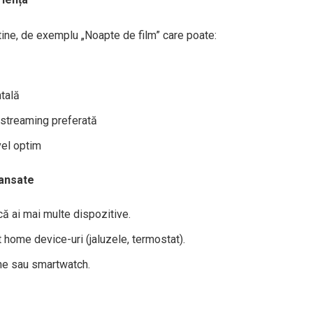
tine, de exemplu „Noapte de film” care poate:
tală
 streaming preferată
vel optim
vansate
ă ai mai multe dispozitive.
t home device-uri (jaluzele, termostat).
ne sau smartwatch.