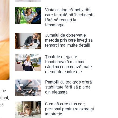
Viața analogică: activități
care te ajută să încetinești
fără să renunți la
tehnologie
Jurnalul de observație:
metoda prin care înveți să
remarci mai multe detalii
Ținutele elegante
funcționează mai bine
când nu concurează toate
elementele între ele
Pantofii cu toc gros oferă
stabilitate fără să piardă
fice
din eleganță
tant,
Cum să creezi un colț
acă
personal pentru relaxare și
inspirație