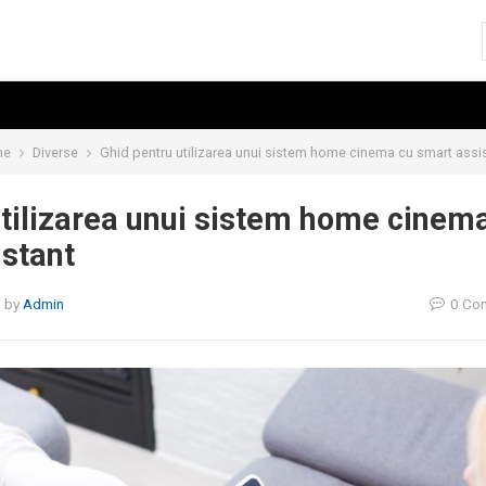
me
Diverse
Ghid pentru utilizarea unui sistem home cinema cu smart assi
utilizarea unui sistem home cinem
istant
5
by
Admin
0 Co