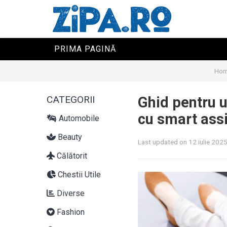
PRIMA PAGINĂ
Ho
CATEGORII
Ghid pentru 
cu smart ass
Automobile
Beauty
Last updated on 12 iulie 202
Călătorit
Chestii Utile
Diverse
Fashion