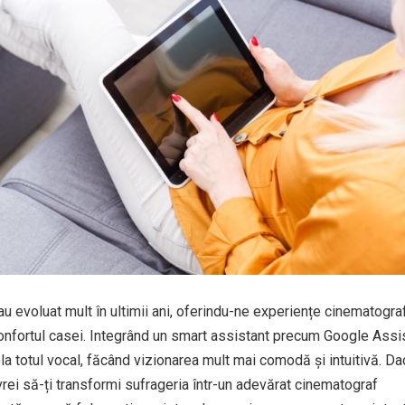
evoluat mult în ultimii ani, oferindu-ne experiențe cinematogra
onfortul casei. Integrând un smart assistant precum Google Assis
ola totul vocal, făcând vizionarea mult mai comodă și intuitivă. D
vrei să-ți transformi sufrageria într-un adevărat cinematograf