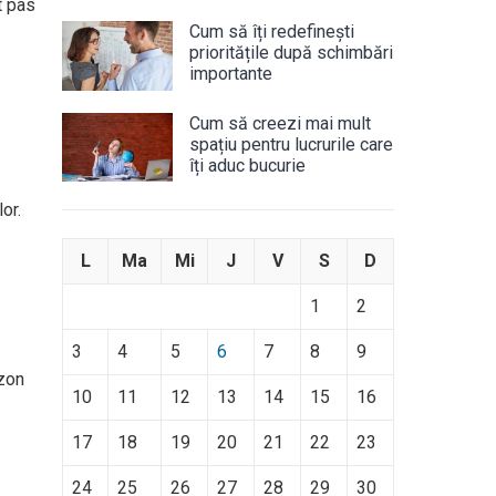
t pas
Cum să îți redefinești
prioritățile după schimbări
importante
Cum să creezi mai mult
spațiu pentru lucrurile care
îți aduc bucurie
or.
L
Ma
Mi
J
V
S
D
1
2
3
4
5
6
7
8
9
azon
10
11
12
13
14
15
16
17
18
19
20
21
22
23
24
25
26
27
28
29
30