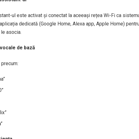
tant-ul este activat și conectat la aceeași rețea Wi-Fi ca sistem
plicația dedicată (Google Home, Alexa app, Apple Home) pentru
 le asocia.
vocale de bază
 precum:
ma”
0”
lix”
a”
iența