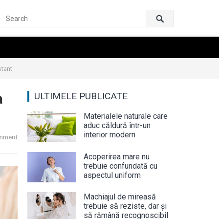
stant
a
ULTIMELE PUBLICATE
Materialele naturale care
aduc căldură într-un
interior modern
mment
Acoperirea mare nu
trebuie confundată cu
aspectul uniform
Machiajul de mireasă
trebuie să reziste, dar și
să rămână recognoscibil