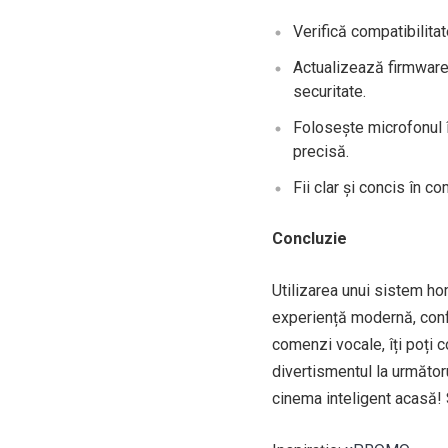
Verifică compatibilitat
Actualizează firmware-
securitate.
Folosește microfonul 
precisă.
Fii clar și concis în c
Concluzie
Utilizarea unui sistem ho
experiență modernă, confo
comenzi vocale, îți poți c
divertismentul la următor
cinema inteligent acasă! 