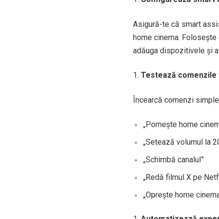
Asigură-te că smart assis
home cinema. Folosește a
adăuga dispozitivele și a
Testează comenzile 
Încearcă comenzi simple
„Pornește home cine
„Setează volumul la 2
„Schimbă canalul”
„Redă filmul X pe Netf
„Oprește home cinem
Automatizează exper