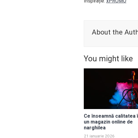
Inspirație:
xPROMO
About the Aut
You might like
Ce înseamnă calitatea î
un magazin online de
narghilea
21 ianuarie 2026