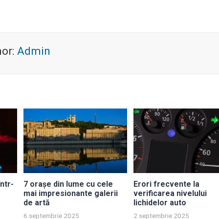
hor:
Admin
ntr-
7 orașe din lume cu cele
Erori frecvente la
mai impresionante galerii
verificarea nivelului
de artă
lichidelor auto
6 septembrie 2025
2 septembrie 2025