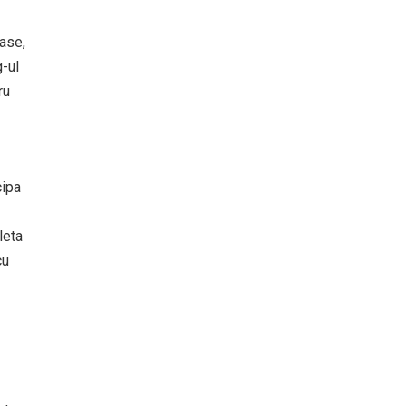
oase,
-ul
ru
cipa
leta
cu