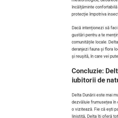
încălțăminte confortabilă
protecție împotriva insect
Dacă intenționezi să faci 
gustări pentru a te mențin
comunitățile locale. Delt
deranjezi fauna și flora l
și reușită, în care vei pu
Concluzie: Delt
iubitorii de nat
Delta Dunării este mai mu
dezvăluie frumusețea în c
o vizitează. Fie că ești 
liniștită, Delta îți oferă 