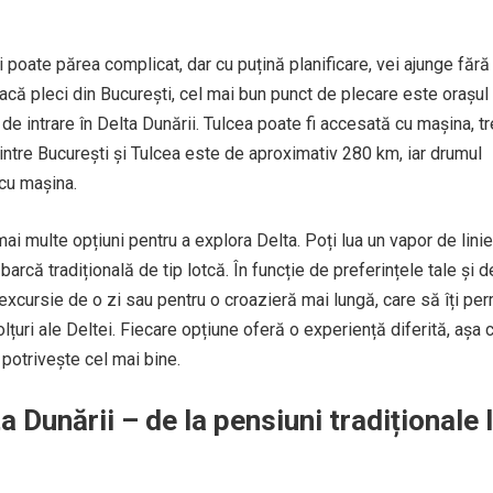
 poate părea complicat, dar cu puțină planificare, vei ajunge fără
acă pleci din București, cel mai bun punct de plecare este orașul
de intrare în Delta Dunării. Tulcea poate fi accesată cu mașina, tr
intre București și Tulcea este de aproximativ 280 km, iar drumul
 cu mașina.
mai multe opțiuni pentru a explora Delta. Poți lua un vapor de linie
barcă tradițională de tip lotcă. În funcție de preferințele tale și d
 excursie de o zi sau pentru o croazieră mai lungă, care să îți per
țuri ale Deltei. Fiecare opțiune oferă o experiență diferită, așa 
 potrivește cel mai bine.
a Dunării – de la pensiuni tradiționale 