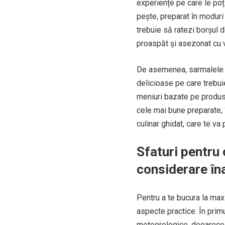
experiențe pe care le poț
pește, preparat în moduri 
trebuie să ratezi borșul 
proaspăt și asezonat cu v
De asemenea, sarmalele de
delicioase pe care trebuie
meniuri bazate pe produse
cele mai bune preparate, î
culinar ghidat, care te va
Sfaturi pentru 
considerare în
Pentru a te bucura la max
aspecte practice. În primu
meteorologice, deoarece v