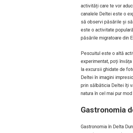
activități care te vor ad
canalele Deltei este o ex
să observi păsările și s
este o activitate populară
păsările migratoare din E
Pescuitul este o altă act
experimentat, poți învăța d
la excursii ghidate de fot
Deltei în imagini impresio
prin sălbăticia Deltei îți
natura în cel mai pur mod 
Gastronomia de
Gastronomia în Delta Dună