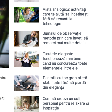
Viața analogică: activități
care te ajută să încetinești
fără să renunți la
tehnologie
Jurnalul de observație:
metoda prin care înveți să
remarci mai multe detalii
Ținutele elegante
funcționează mai bine
când nu concurează toate
elementele între ele
ntru
Pantofii cu toc gros oferă
stabilitate fără să piardă
din eleganță
-ți
Cum să creezi un colț
personal pentru relaxare și
inspirație