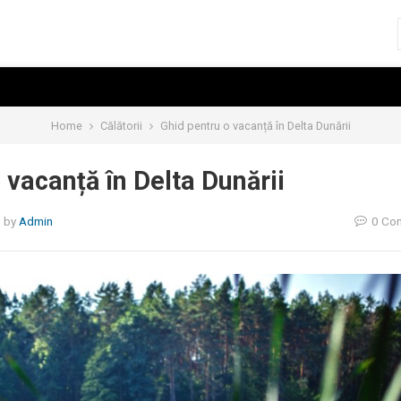
Home
Călătorii
Ghid pentru o vacanță în Delta Dunării
 vacanță în Delta Dunării
5
by
Admin
0 Co