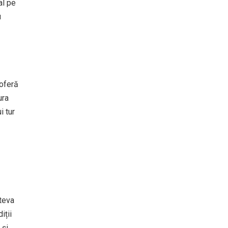
al pe
u
 oferă
ura
i tur
âteva
iții
 și