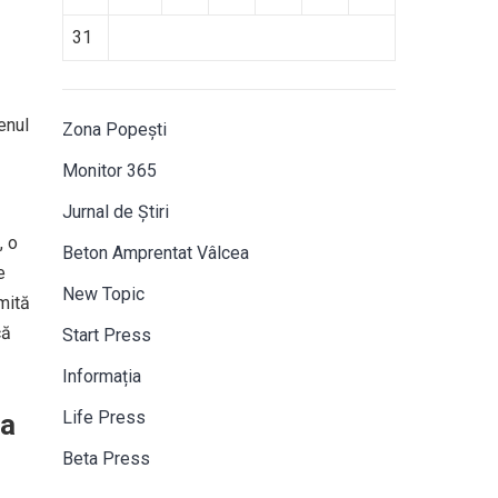
31
enul
Zona Popești
Monitor 365
Jurnal de Știri
, o
Beton Amprentat Vâlcea
e
New Topic
mită
că
Start Press
Informația
Life Press
la
Beta Press