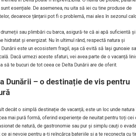
 sunt esențiale. De asemenea, nu uita să iei cu tine produse de
elor, deoarece țânțarii pot fi o problemă, mai ales în sezonul cal
drumeții sau plimbări cu barca, asigură-te că ai apă suficientă și
e hidratat și energizat. Nu în ultimul rând, respectă natura și
a Dunării este un ecosistem fragil, așa că evită să lași gunoaie s
ocală. Dacă urmezi aceste sfaturi, vei avea parte de o vacanță lini
tea să te bucuri de tot ceea ce Delta Dunării are de oferit.
a Dunării – o destinație de vis pentru
ură
lt decât o simplă destinație de vacanță; este un loc unde natura 
ea mai pură formă, oferind experiențe de neuitat pentru toți cei 
pasionat de natură, de gastronomie sau pur și simplu cauți o evad
tot ce ai nevoie pentru a-ți reîncărca bateriile și a te reconecta cu t