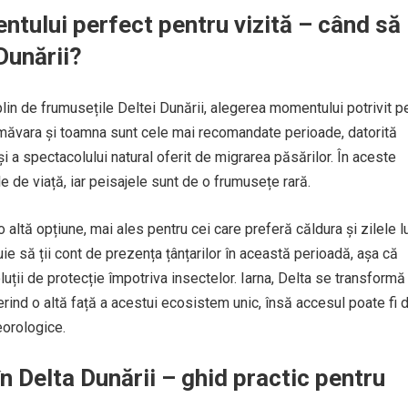
tului perfect pentru vizită – când să
Dunării?
lin de frumusețile Deltei Dunării, alegerea momentului potrivit p
imăvara și toamna sunt cele mai recomandate perioade, datorită
i a spectacolului natural oferit de migrarea păsărilor. În aceste
e de viață, iar peisajele sunt de o frumusețe rară.
altă opțiune, mai ales pentru cei care preferă căldura și zilele l
uie să ții cont de prezența țânțarilor în această perioadă, așa că
oluții de protecție împotriva insectelor. Iarna, Delta se transformă 
oferind o altă față a acestui ecosistem unic, însă accesul poate fi di
eorologice.
n Delta Dunării – ghid practic pentru