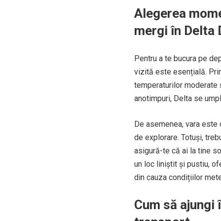
Alegerea momen
mergi în Delta 
Pentru a te bucura pe dep
vizită este esențială. Pr
temperaturilor moderate ș
anotimpuri, Delta se umpl
De asemenea, vara este o 
de explorare. Totuși, treb
asigură-te că ai la tine s
un loc liniștit și pustiu, 
din cauza condițiilor met
Cum să ajungi î