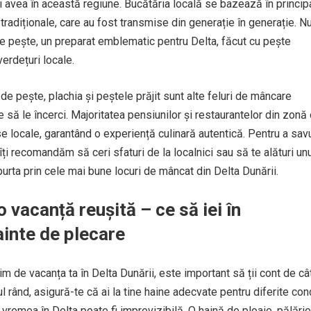
i avea în această regiune. Bucătăria locală se bazează în princip
tradiționale, care au fost transmise din generație în generație. N
de pește, un preparat emblematic pentru Delta, făcut cu pește
erdețuri locale.
 pește, plachia și peștele prăjit sunt alte feluri de mâncare
 să le încerci. Majoritatea pensiunilor și restaurantelor din zonă
 locale, garantând o experiență culinară autentică. Pentru a sav
ți recomandăm să ceri sfaturi de la localnici sau să te alături unu
 purta prin cele mai bune locuri de mâncat din Delta Dunării.
o vacanță reușită – ce să iei în
ainte de plecare
im de vacanța ta în Delta Dunării, este important să ții cont de c
l rând, asigură-te că ai la tine haine adecvate pentru diferite cond
remea în Delta poate fi imprevizibilă. O haină de ploaie, pălărie