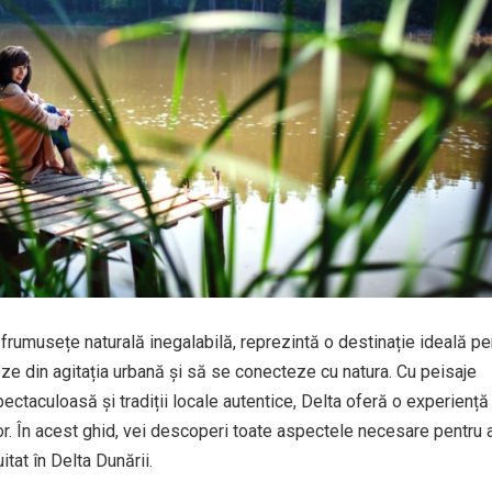
 frumusețe naturală inegalabilă, reprezintă o destinație ideală pe
e din agitația urbană și să se conecteze cu natura. Cu peisaje
spectaculoasă și tradiții locale autentice, Delta oferă o experiență
or. În acest ghid, vei descoperi toate aspectele necesare pentru a
itat în Delta Dunării.