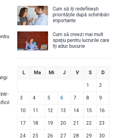
Cum să îți redefinești
prioritățile după schimbări
importante
Cum să creezi mai mult
entru
spațiu pentru lucrurile care
îți aduc bucurie
L
Ma
Mi
J
V
S
D
ungi
1
2
într-
3
4
5
6
7
8
9
ficil
10
11
12
13
14
15
16
17
18
19
20
21
22
23
24
25
26
27
28
29
30