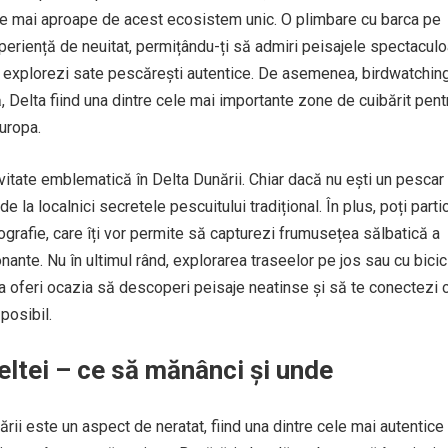
uce mai aproape de acest ecosistem unic. O plimbare cu barca pe
periență de neuitat, permițându-ți să admiri peisajele spectacul
ă explorezi sate pescărești autentice. De asemenea, birdwatching
, Delta fiind una dintre cele mai importante zone de cuibărit pent
uropa.
ivitate emblematică în Delta Dunării. Chiar dacă nu ești un pescar
e la localnici secretele pescuitului tradițional. În plus, poți parti
ografie, care îți vor permite să capturezi frumusețea sălbatică a
nante. Nu în ultimul rând, explorarea traseelor pe jos sau cu bicic
 va oferi ocazia să descoperi peisaje neatinse și să te conectezi 
posibil.
ltei – ce să mănânci și unde
rii este un aspect de neratat, fiind una dintre cele mai autentice