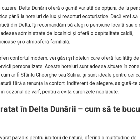
 cazare, Delta Dunării oferă o gamă variată de opțiuni, de la pen
tice până la hoteluri de lux și resorturi ecoturistice. Dacă vrei să
tică din Delta, îți recomandăm să alegi o pensiune locală sau o
adesea administrate de localnici și oferă o ospitalitate caldă,
licioase și o atmosferă familială.
feri confortul modern, vei găsi și hoteluri care oferă facilități de 
ervicii personalizate. Aceste hoteluri sunt adesea situate în zone
 cum ar fi Sfântu Gheorghe sau Sulina, și sunt ideale pentru cei c
tură fără a renunța la confort. Indiferent de alegere, asigură-te 
 în sezonul de vârf, pentru a evita surprizele neplăcute.
eratat în Delta Dunării – cum să te bucu
ărat paradis pentru iubitorii de natură, oferind o multitudine de