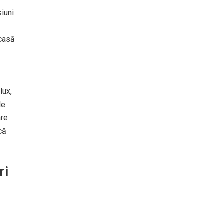
siuni
 casă
lux,
le
are
că
ri