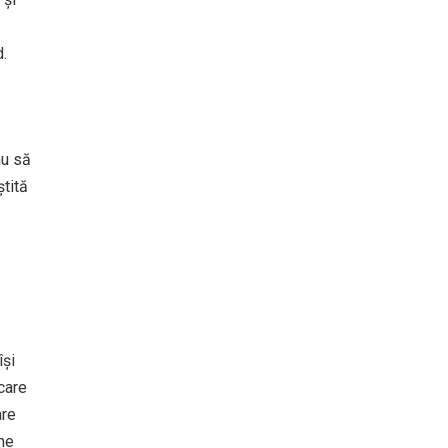
d.
au să
ștită
își
care
are
ine