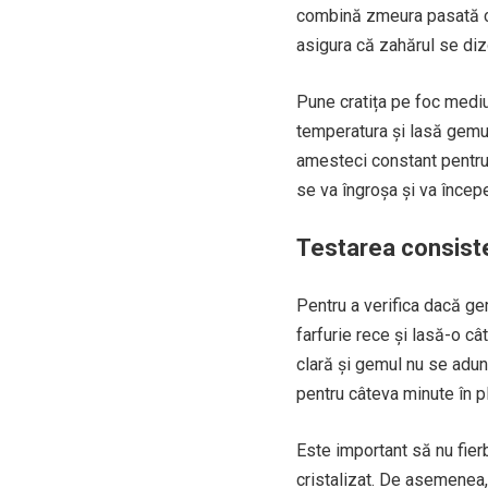
combină zmeura pasată cu
asigura că zahărul se diz
Pune cratița pe foc mediu
temperatura și lasă gemu
amesteci constant pentru 
se va îngroșa și va încep
Testarea consiste
Pentru a verifica dacă ge
farfurie rece și lasă-o c
clară și gemul nu se adun
pentru câteva minute în pl
Este important să nu fie
cristalizat. De asemenea, 