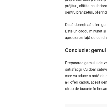
prăjituri, clătite sau b
pentru brânzeturi, oferind
Dacă dorești să oferi gemu
Este un cadou minunat și 
aprecierea față de cei dra
Concluzie: gemul 
Prepararea gemului de zm
satisfacții. Cu doar câte
care va aduce o notă de du
a-l oferi cadou, acest ge
strop de bucurie în fiecar