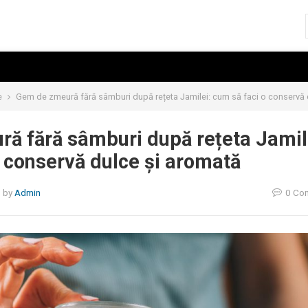
e
Gem de zmeură fără sâmburi după rețeta Jamilei: cum să faci o conservă 
ă fără sâmburi după rețeta Jamil
 conservă dulce și aromată
5
by
Admin
0 Co