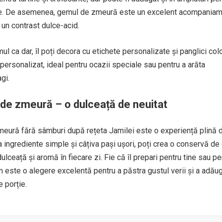
rioșe. De asemenea, gemul de zmeură este un excelent acompania
 un contrast dulce-acid.
l ca dar, îl poți decora cu etichete personalizate și panglici colo
personalizat, ideal pentru ocazii speciale sau pentru a arăta
gi.
de zmeură – o dulceață de neuitat
eură fără sâmburi după rețeta Jamilei este o experiență plină 
va ingrediente simple și câțiva pași ușori, poți crea o conservă d
lceață și aromă în fiecare zi. Fie că îl prepari pentru tine sau pe
m este o alegere excelentă pentru a păstra gustul verii și a adău
e porție.