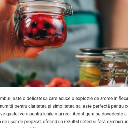
buri este o delicatesă care aduce o explozie de arome în fiec
numită pentru claritatea și simplitatea sa, este perfectă pentru c
ve gustul verii pentru lunile mai reci. Acest gem se dovedește a 
m de ușor de preparat, oferind un rezultat neted și fără sâmburi, i