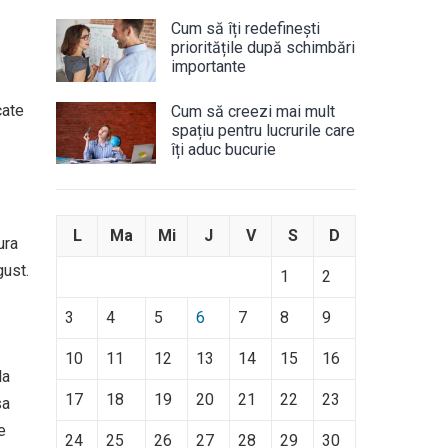
Cum să îți redefinești
prioritățile după schimbări
importante
cate
Cum să creezi mai mult
spațiu pentru lucrurile care
îți aduc bucurie
L
Ma
Mi
J
V
S
D
ura
gust.
1
2
3
4
5
6
7
8
9
10
11
12
13
14
15
16
la
17
18
19
20
21
22
23
sa
e
24
25
26
27
28
29
30