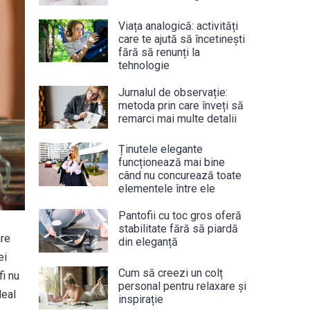
Viața analogică: activități
care te ajută să încetinești
fără să renunți la
tehnologie
Jurnalul de observație:
metoda prin care înveți să
remarci mai multe detalii
Ținutele elegante
funcționează mai bine
când nu concurează toate
elementele între ele
Pantofii cu toc gros oferă
stabilitate fără să piardă
are
din eleganță
ei
Cum să creezi un colț
fi nu
personal pentru relaxare și
deal
inspirație