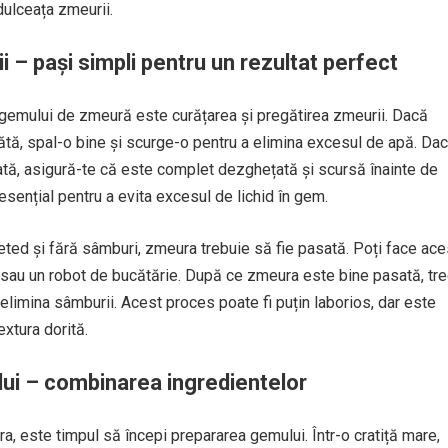
dulceața zmeurii.
 – pași simpli pentru un rezultat perfect
 gemului de zmeură este curățarea și pregătirea zmeurii. Dacă
tă, spal-o bine și scurge-o pentru a elimina excesul de apă. Da
tă, asigură-te că este complet dezghețată și scursă înainte de
esențial pentru a evita excesul de lichid în gem.
ted și fără sâmburi, zmeura trebuie să fie pasată. Poți face ace
r sau un robot de bucătărie. După ce zmeura este bine pasată, tr
a elimina sâmburii. Acest proces poate fi puțin laborios, dar este
extura dorită.
ui – combinarea ingredientelor
a, este timpul să începi prepararea gemului. Într-o cratiță mare,