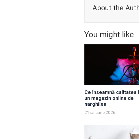
About the Aut
You might like
Ce înseamnă calitatea î
un magazin online de
narghilea
21 ianuarie 2026