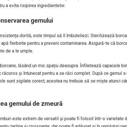
ru a evita risipirea ingredientelor.
conservarea gemului
sistența dorită, este timpul să îl îmbuteliezi. Sterilizează borc
u apă fierbinte pentru a preveni contaminarea. Asigură-te că borc
te de a le umple.
 borcane, lăsând un mic spațiu deasupra. Înfiletează capacele bin
c răcoros și întunecat pentru a se răci complet. După ce gemul s
cele sunt sigilate corect; acestea nu trebuie să se miște atunci c
zarea gemului de zmeură
uri este extrem de versatil și poate fi folosit într-o varietate 
ntru tartine și croissante, dar poate fi adăugat și în umpluturi pe