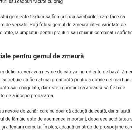
turi sau cadouri făcute cu drag.
estui gem este textura sa fină și lipsa sâmburilor, care face ca
rem de versatil. Poți folosi gemul de zmeură într-o varietate de
 clătite, la umpluturi pentru prăjituri sau chiar în combinații sofisti
țiale pentru gemul de zmeură
em delicios, vei avea nevoie de câteva ingrediente de bază. Zme
l și trebuie să fie cât mai proaspătă pentru a obține cel mai bun 
pătă sau congelată, dar este important ca aceasta să fie bine
nte de a începe prepararea.
ea nevoie de zahăr, care nu doar că adaugă dulceață, dar și ajută 
ul de lămâie este de asemenea important, deoarece aciditatea 
i și a texturii gemului. În plus, adaugă un strop de prospețime car