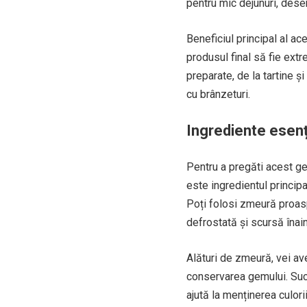
pentru mic dejunuri, deser
Beneficiul principal al ac
produsul final să fie ext
preparate, de la tartine și
cu brânzeturi.
Ingrediente esen
Pentru a pregăti acest g
este ingredientul principa
Poți folosi zmeură proas
defrostată și scursă înai
Alături de zmeură, vei av
conservarea gemului. Suc
ajută la menținerea culori