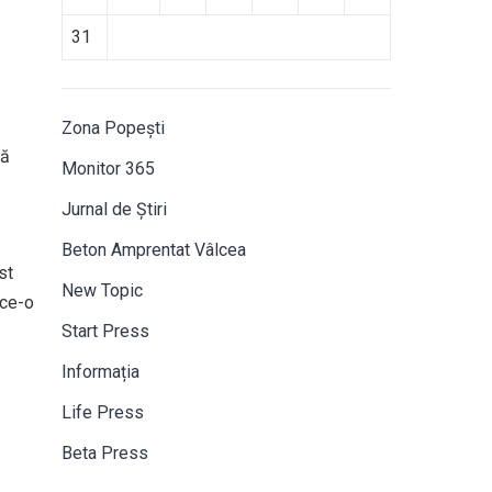
31
Zona Popești
că
Monitor 365
Jurnal de Știri
Beton Amprentat Vâlcea
st
New Topic
ece-o
Start Press
Informația
Life Press
Beta Press