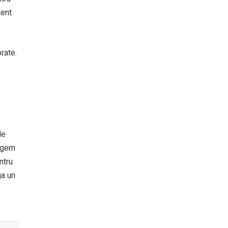
ment
rate.
de
e gem
ntru
ga un