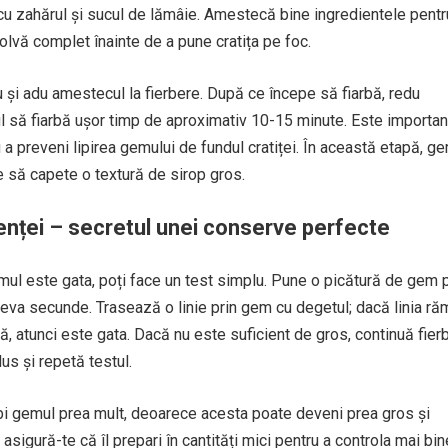
 zahărul și sucul de lămâie. Amestecă bine ingredientele pentr
olvă complet înainte de a pune cratița pe foc.
 și adu amestecul la fierbere. După ce începe să fiarbă, redu
l să fiarbă ușor timp de aproximativ 10-15 minute. Este importan
a preveni lipirea gemului de fundul cratiței. În această etapă, g
e să capete o textură de sirop gros.
nței – secretul unei conserve perfecte
mul este gata, poți face un test simplu. Pune o picătură de gem 
âteva secunde. Trasează o linie prin gem cu degetul; dacă linia r
ă, atunci este gata. Dacă nu este suficient de gros, continuă fier
us și repetă testul.
rbi gemul prea mult, deoarece acesta poate deveni prea gros și
asigură-te că îl prepari în cantități mici pentru a controla mai bin