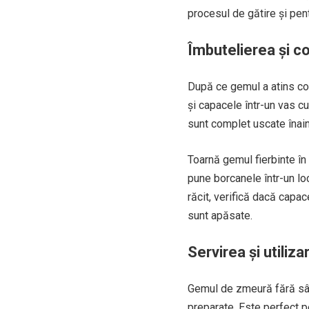
procesul de gătire și pent
Îmbutelierea și 
După ce gemul a atins con
și capacele într-un vas c
sunt complet uscate înain
Toarnă gemul fierbinte în
pune borcanele într-un lo
răcit, verifică dacă capa
sunt apăsate.
Servirea și utili
Gemul de zmeură fără sâmb
preparate. Este perfect pe