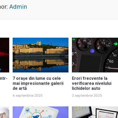
hor:
Admin
ntr-
7 orașe din lume cu cele
Erori frecvente la
mai impresionante galerii
verificarea nivelului
de artă
lichidelor auto
6 septembrie 2025
2 septembrie 2025