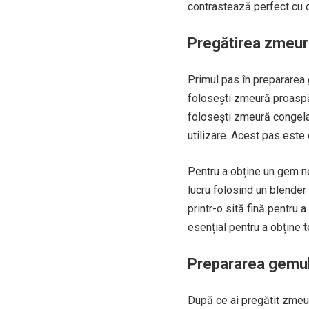
contrastează perfect cu 
Pregătirea zmeurii
Primul pas în prepararea
folosești zmeură proaspă
folosești zmeură congela
utilizare. Acest pas este 
Pentru a obține un gem ne
lucru folosind un blende
printr-o sită fină pentru 
esențial pentru a obține t
Prepararea gemul
După ce ai pregătit zmeur