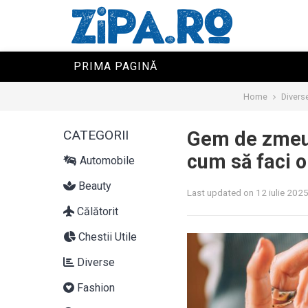
PRIMA PAGINĂ
Home
Divers
CATEGORII
Gem de zmeur
cum să faci o
Automobile
Beauty
Last updated on 12 iulie 202
Călătorit
Chestii Utile
Diverse
Fashion