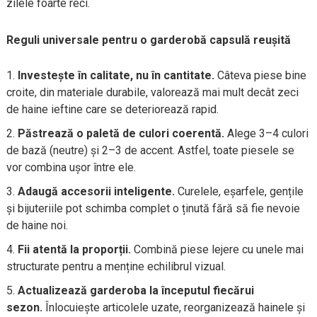
zilele foarte reci.
Reguli universale pentru o garderobă capsulă reușită
Investește în calitate, nu în cantitate.
Câteva piese bine
croite, din materiale durabile, valorează mai mult decât zeci
de haine ieftine care se deteriorează rapid.
Păstrează o paletă de culori coerentă.
Alege 3–4 culori
de bază (neutre) și 2–3 de accent. Astfel, toate piesele se
vor combina ușor între ele.
Adaugă accesorii inteligente.
Curelele, eșarfele, gențile
și bijuteriile pot schimba complet o ținută fără să fie nevoie
de haine noi.
Fii atentă la proporții.
Combină piese lejere cu unele mai
structurate pentru a menține echilibrul vizual.
Actualizează garderoba la începutul fiecărui
sezon.
Înlocuiește articolele uzate, reorganizează hainele și