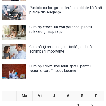
Pantofii cu toc gros oferă stabilitate fără să
piardă din eleganță
Cum să creezi un colț personal pentru
relaxare și inspirație
Cum să îți redefinești prioritățile după
schimbări importante
Cum să creezi mai mult spațiu pentru
lucrurile care îți aduc bucurie
L
Ma
Mi
J
V
S
D
1
2