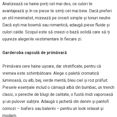
Analizează ce haine porți cel mai des, ce culori te
avantajează și în ce piese te simți cel mai bine. Dacă preferi
un stil minimalist, mizează pe croieli simple și tonuri neutre.
Dacă ești mai boemă sau romantică, adaugă piese fluide și
culori calde. Scopul este să creezi o bază solidă care să-ți
ușureze alegerile vestimentare în fiecare zi.
Garderoba capsulă de primăvară
Primăvara cere haine ușoare, dar stratificate, pentru că
vremea este schimbătoare. Alege o paletă cromatică
luminoasă, cu alb, bej, verde mentă, bleu ciel și roz prăfuit.
Piesele esențiale includ o cămașă albă din bumbac, un trench
clasic, o pereche de blugi de calitate, o fustă midi vaporoasă
și un pulover subțire. Adaugă o jachetă din denim și pantofi
comozi – loafers sau balerini – pentru un look relaxat și
modern.