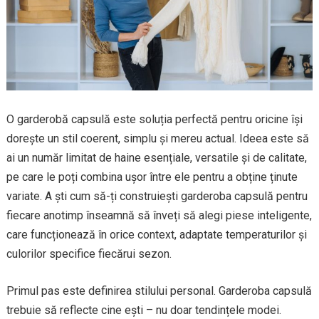
O garderobă capsulă este soluția perfectă pentru oricine își
dorește un stil coerent, simplu și mereu actual. Ideea este să
ai un număr limitat de haine esențiale, versatile și de calitate,
pe care le poți combina ușor între ele pentru a obține ținute
variate. A ști cum să-ți construiești garderoba capsulă pentru
fiecare anotimp înseamnă să înveți să alegi piese inteligente,
care funcționează în orice context, adaptate temperaturilor și
culorilor specifice fiecărui sezon.
Primul pas este definirea stilului personal. Garderoba capsulă
trebuie să reflecte cine ești – nu doar tendințele modei.