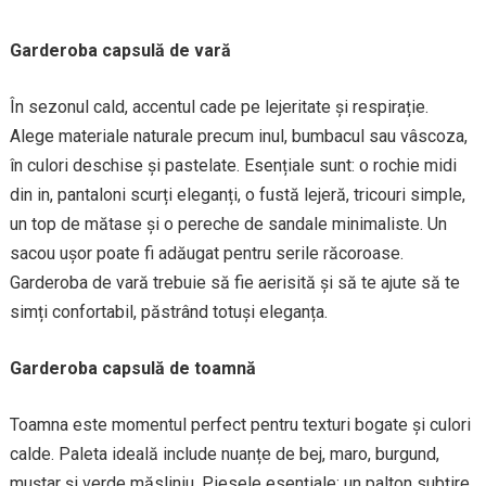
Garderoba capsulă de vară
În sezonul cald, accentul cade pe lejeritate și respirație.
Alege materiale naturale precum inul, bumbacul sau vâscoza,
în culori deschise și pastelate. Esențiale sunt: o rochie midi
din in, pantaloni scurți eleganți, o fustă lejeră, tricouri simple,
un top de mătase și o pereche de sandale minimaliste. Un
sacou ușor poate fi adăugat pentru serile răcoroase.
Garderoba de vară trebuie să fie aerisită și să te ajute să te
simți confortabil, păstrând totuși eleganța.
Garderoba capsulă de toamnă
Toamna este momentul perfect pentru texturi bogate și culori
calde. Paleta ideală include nuanțe de bej, maro, burgund,
muștar și verde măsliniu. Piesele esențiale: un palton subțire,