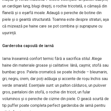
un cardigan lung, blugi drepți, o rochie tricotată, o cămașă din
flanelă și o eșarfă moale. Adaugă o pereche de botine din
piele și o geantă structurată. Toamna este despre straturi, așa
că mizează pe haine care se pot combina și suprapune cu
ușurință.
Garderoba capsulă de iarnă
Iarna înseamnă confort termic fără a sacrifica stilul. Alege
haine din materiale groase și calitative: lână, cașmir, stofă sau
bumbac gros. Paleta cromatică se poate închide – bleumarin,
gri, negru, crem, dar poți adăuga și accente de roșu închis sau
verde smarald. Esențiale sunt: un palton călduros, un pulover
gros, pantaloni din stofă, o rochie din tricot, un fular
voluminos și o pereche de cizme din piele. O geacă scurtă de
tip puffer poate completa perfect garderoba de iarnă pentru