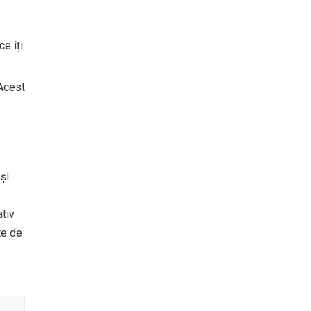
ce îți
 Acest
și
ativ
te de