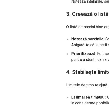
Notează întâlnirile, sa
3. Creează o listă
O listă de sarcini bine or
Notează sarcinile
: S
Asigură-te că le scrii c
Prioritizează
: Folos
pentru a identifica sar
4. Stabilește limi
Limitele de timp te ajută 
Estimarea timpului
: 
în considerare posibil