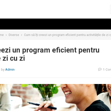
me
Diverse
Cum să îți creezi un program eficient pentru activitățile de zi c
eezi un program eficient pentru
 zi cu zi
5
by
Admin
1 Co