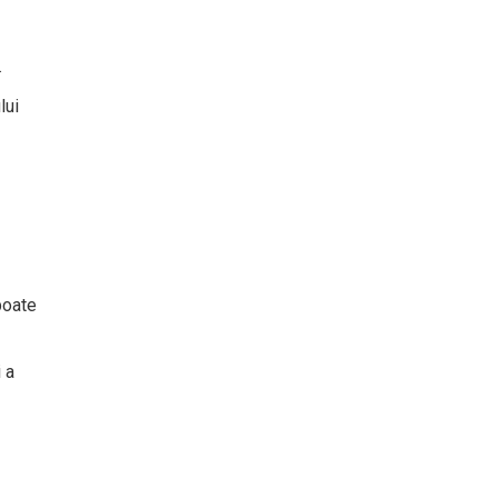
.
lui
poate
 a