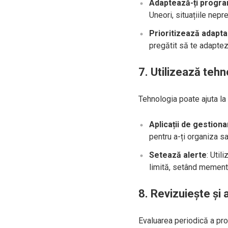
Adaptează-ți progra
Uneori, situațiile nep
Prioritizează adapt
pregătit să te adaptezi
7. Utilizează tehn
Tehnologia poate ajuta la 
Aplicații de gestiona
pentru a-ți organiza sa
Setează alerte
: Util
limită, setând memento
8. Revizuiește și
Evaluarea periodică a pro