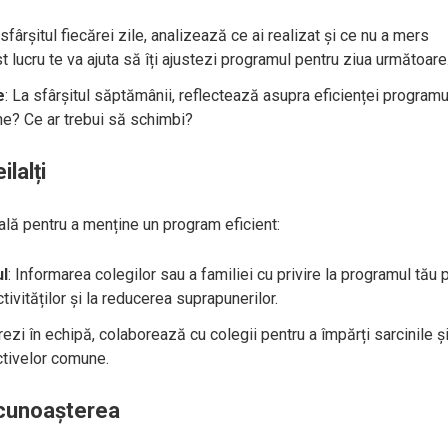
 sfârșitul fiecărei zile, analizează ce ai realizat și ce nu a mers
 lucru te va ajuta să îți ajustezi programul pentru ziua următoare
e
: La sfârșitul săptămânii, reflectează asupra eficienței programu
ine? Ce ar trebui să schimbi?
lalți
lă pentru a menține un program eficient:
ul
: Informarea colegilor sau a familiei cu privire la programul tău 
tivităților și la reducerea suprapunerilor.
rezi în echipă, colaborează cu colegii pentru a împărți sarcinile și
ectivelor comune.
ocunoașterea