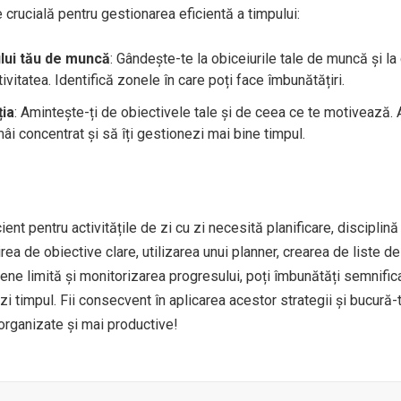
crucială pentru gestionarea eficientă a timpului:
ului tău de muncă
: Gândește-te la obiceiurile tale de muncă și la 
vitatea. Identifică zonele în care poți face îmbunătățiri.
ția
: Amintește-ți de obiectivele tale și de ceea ce te motivează.
mâi concentrat și să îți gestionezi mai bine timpul.
ent pentru activitățile de zi cu zi necesită planificare, disciplină 
irea de obiective clare, utilizarea unui planner, crearea de liste de
mene limită și monitorizarea progresului, poți îmbunătăți semnific
zi timpul. Fii consecvent în aplicarea acestor strategii și bucură-
 organizate și mai productive!