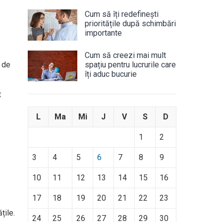
Cum să îți redefinești
prioritățile după schimbări
importante
Cum să creezi mai mult
t de
spațiu pentru lucrurile care
îți aduc bucurie
t
L
Ma
Mi
J
V
S
D
1
2
3
4
5
6
7
8
9
10
11
12
13
14
15
16
17
18
19
20
21
22
23
țile.
24
25
26
27
28
29
30