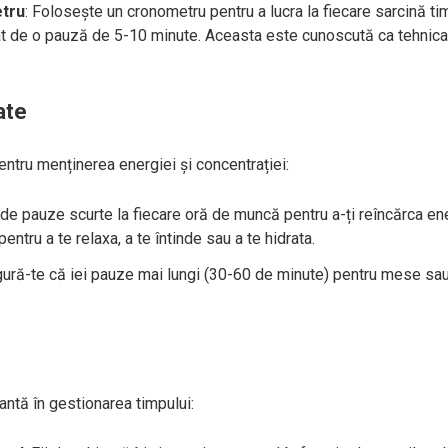
tru
: Folosește un cronometru pentru a lucra la fiecare sarcină t
t de o pauză de 5-10 minute. Aceasta este cunoscută ca tehnica
ate
ntru menținerea energiei și concentrației:
lude pauze scurte la fiecare oră de muncă pentru a-ți reîncărca en
ntru a te relaxa, a te întinde sau a te hidrata.
gură-te că iei pauze mai lungi (30-60 de minute) pentru mese sa
antă în gestionarea timpului: