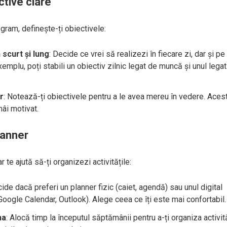
ctive clare
ogram, definește-ți obiectivele:
scurt și lung
: Decide ce vrei să realizezi în fiecare zi, dar și pe
emplu, poți stabili un obiectiv zilnic legat de muncă și unul lega
r
: Notează-ți obiectivele pentru a le avea mereu în vedere. Aces
mâi motivat.
lanner
 te ajută să-ți organizezi activitățile:
cide dacă preferi un planner fizic (caiet, agendă) sau unul digital
 Google Calendar, Outlook). Alege ceea ce îți este mai confortabil.
na
: Alocă timp la începutul săptămânii pentru a-ți organiza activită