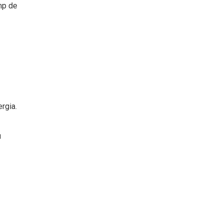
imp de
ergia.
u