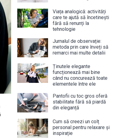
Viața analogică: activități
care te ajută să încetinești
fără să renunți la
tehnologie
Jurnalul de observație:
metoda prin care înveți să
remarci mai multe detalii
Ținutele elegante
funcționează mai bine
când nu concurează toate
elementele între ele
Pantofii cu toc gros oferă
stabilitate fără să piardă
a
din eleganță
ă
Cum să creezi un colț
personal pentru relaxare și
inspirație