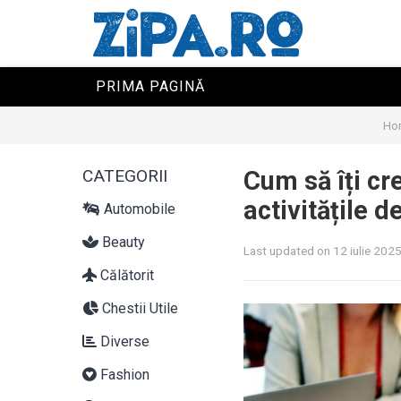
PRIMA PAGINĂ
Ho
CATEGORII
Cum să îți cr
activitățile de
Automobile
Beauty
Last updated on 12 iulie 202
Călătorit
Chestii Utile
Diverse
Fashion