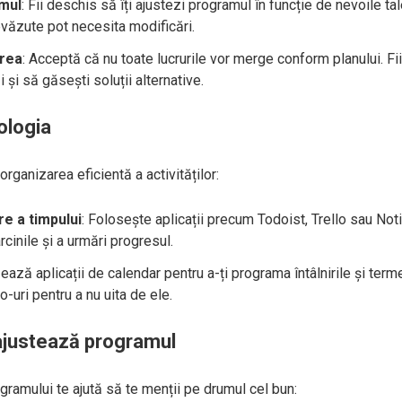
mul
: Fii deschis să îți ajustezi programul în funcție de nevoile tal
revăzute pot necesita modificări.
area
: Acceptă că nu toate lucrurile vor merge conform planului. Fii
 și să găsești soluții alternative.
ologia
organizarea eficientă a activităților:
re a timpului
: Folosește aplicații precum Todoist, Trello sau Not
rcinile și a urmări progresul.
izează aplicații de calendar pentru a-ți programa întâlnirile și ter
-uri pentru a nu uita de ele.
 ajustează programul
gramului te ajută să te menții pe drumul cel bun: