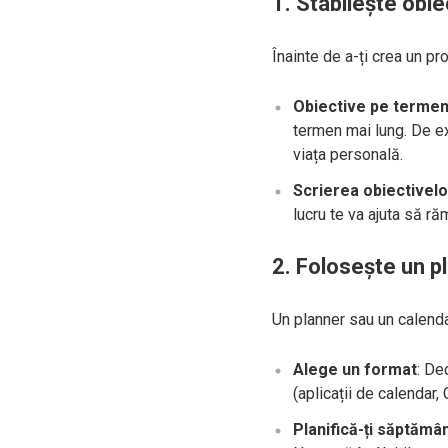
1. Stabilește obie
Înainte de a-ți crea un pr
Obiective pe termen 
termen mai lung. De ex
viața personală.
Scrierea obiectivelo
lucru te va ajuta să ră
2. Folosește un p
Un planner sau un calendar
Alege un format
: De
(aplicații de calendar,
Planifică-ți săptămâ