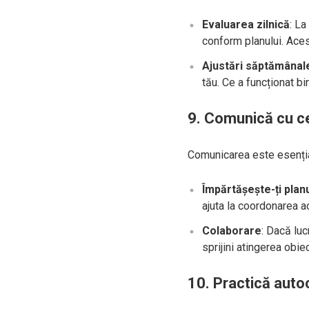
Evaluarea zilnică
: La
conform planului. Acest
Ajustări săptămânal
tău. Ce a funcționat b
9. Comunică cu cei
Comunicarea este esenția
Împărtășește-ți plan
ajuta la coordonarea ac
Colaborare
: Dacă luc
sprijini atingerea obi
10. Practică aut