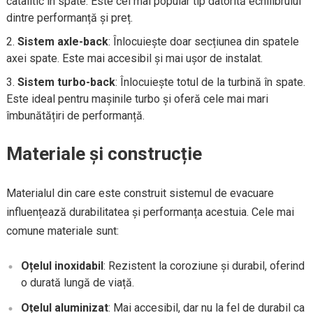
catalitic în spate. Este cel mai popular tip datorită echilibrului
dintre performanță și preț.
Sistem axle-back
: Înlocuiește doar secțiunea din spatele
axei spate. Este mai accesibil și mai ușor de instalat.
Sistem turbo-back
: Înlocuiește totul de la turbină în spate.
Este ideal pentru mașinile turbo și oferă cele mai mari
îmbunătățiri de performanță.
Materiale și construcție
Materialul din care este construit sistemul de evacuare
influențează durabilitatea și performanța acestuia. Cele mai
comune materiale sunt:
Oțelul inoxidabil
: Rezistent la coroziune și durabil, oferind
o durată lungă de viață.
Oțelul aluminizat
: Mai accesibil, dar nu la fel de durabil ca