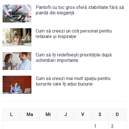
Pantofii cu toc gros oferă stabilitate fără să
piardă din eleganță
Cum să creezi un colț personal pentru
relaxare și inspirație
Cum să îți redefinești prioritățile după
schimbări importante
Cum să creezi mai mult spațiu pentru
lucrurile care îți aduc bucurie
L
Ma
Mi
J
V
S
D
1
2