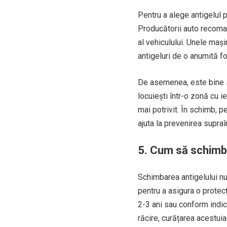
Pentru a alege antigelul po
Producătorii auto recoman
al vehiculului. Unele maș
antigeluri de o anumită fo
De asemenea, este bine să
locuiești într-o zonă cu i
mai potrivit. În schimb, p
ajuta la prevenirea supraî
5. Cum să schimbi
Schimbarea antigelului nu
pentru a asigura o protec
2-3 ani sau conform indic
răcire, curățarea acestuia