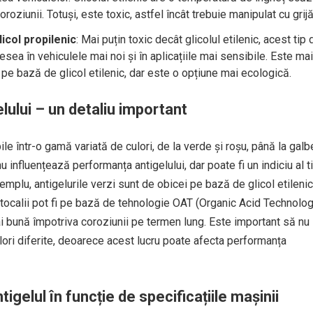
oroziunii. Totuși, este toxic, astfel încât trebuie manipulat cu grijă
icol propilenic
: Mai puțin toxic decât glicolul etilenic, acest tip 
esea în vehiculele mai noi și în aplicațiile mai sensibile. Este mai
pe bază de glicol etilenic, dar este o opțiune mai ecologică.
lului – un detaliu important
ile într-o gamă variată de culori, de la verde și roșu, până la galb
u influențează performanța antigelului, dar poate fi un indiciu al t
emplu, antigelurile verzi sunt de obicei pe bază de glicol etilenic,
rtocalii pot fi pe bază de tehnologie OAT (Organic Acid Technolog
i bună împotriva coroziunii pe termen lung. Este important să nu
lori diferite, deoarece acest lucru poate afecta performanța
tigelul în funcție de specificațiile mașinii