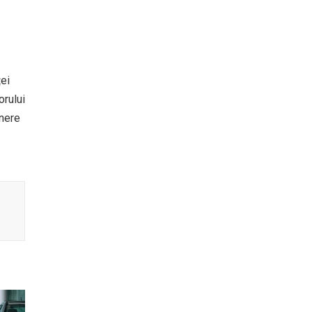
ței
orului
inere