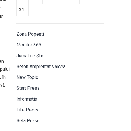
.
31
de
Zona Popești
Monitor 365
Jurnal de Știri
en
Beton Amprentat Vâlcea
ipului
 în
New Topic
y),
Start Press
Informația
Life Press
Beta Press