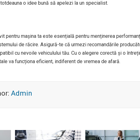
întotdeauna o idee bună să apelezi la un specialist.
ivit pentru mașina ta este esențială pentru menținerea performan
istemului de răcire. Asigură-te că urmezi recomandările producăt
patibil cu nevoile vehiculului tău. Cu o alegere corectă și o întreț
tale va funcționa eficient, indiferent de vremea de afară.
hor:
Admin