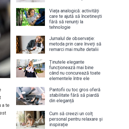
Viața analogică: activități
care te ajută să încetinești
fără să renunți la
tehnologie
Jurnalul de observație:
metoda prin care înveți să
remarci mai multe detalii
Ținutele elegante
funcționează mai bine
când nu concurează toate
elementele între ele
e
Pantofii cu toc gros oferă
stabilitate fără să piardă
t
din eleganță
 a te
cest
Cum să creezi un colț
personal pentru relaxare și
inspirație