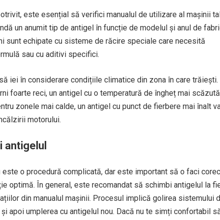
trivit, este esențial să verifici manualul de utilizare al mașinii ta
dă un anumit tip de antigel în funcție de modelul și anul de fabri
ini sunt echipate cu sisteme de răcire speciale care necesită
rmulă sau cu aditivi specifici.
 iei în considerare condițiile climatice din zona în care trăiești
erni foarte reci, un antigel cu o temperatură de îngheț mai scăzută 
entru zonele mai calde, un antigel cu punct de fierbere mai înalt v
ncălzirii motorului.
 antigelul
 este o procedură complicată, dar este important să o faci corec
ție optimă. În general, este recomandat să schimbi antigelul la fi
ațiilor din manualul mașinii. Procesul implică golirea sistemului 
 și apoi umplerea cu antigelul nou. Dacă nu te simți confortabil să