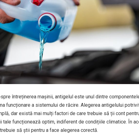
spre întreținerea mașinii, antigelul este unul dintre componentel
a funcționare a sistemului de răcire. Alegerea antigelului potrivi
lă, dar există mai mulți factori de care trebuie să ții cont pentru
 tale funcționează optim, indiferent de condițiile climatice. În a
e trebuie să știi pentru a face alegerea corectă.