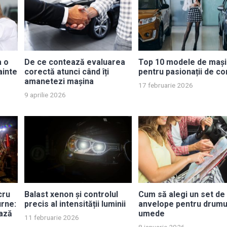
a o
De ce contează evaluarea
Top 10 modele de mași
ainte
corectă atunci când îți
pentru pasionații de co
amanetezi mașina
17 februarie 2026
9 aprilie 2026
cru
Balast xenon și controlul
Cum să alegi un set de
urne:
precis al intensității luminii
anvelope pentru drumu
ează
umede
11 februarie 2026