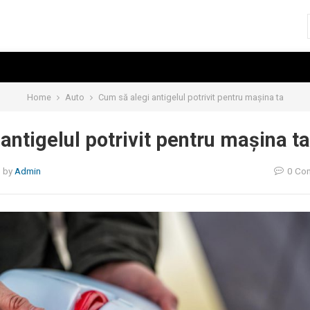
Home
Auto
Cum să alegi antigelul potrivit pentru mașina ta
antigelul potrivit pentru mașina ta
5
by
Admin
0 Co