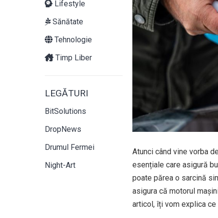
Lifestyle
Sănătate
Tehnologie
Timp Liber
LEGĂTURI
BitSolutions
DropNews
Drumul Fermei
Atunci când vine vorba de
esențiale care asigură bun
Night-Art
poate părea o sarcină simp
asigura că motorul mașinii
articol, îți vom explica c