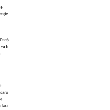
le.
cație
. Dacă
va fi
a
t
ecare
de
 faci