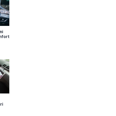
ni
nfort
ri