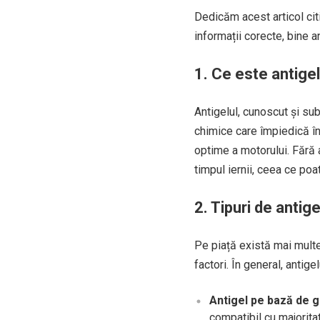
Dedicăm acest articol citi
informații corecte, bine a
1. Ce este antigel
Antigelul, cunoscut și su
chimice care împiedică în
optime a motorului. Fără 
timpul iernii, ceea ce po
2. Tipuri de antige
Pe piață există mai multe 
factori. În general, antige
Antigel pe bază de gl
compatibil cu majorita