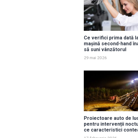
Ce verifici prima dată l
mașină second-hand în
să suni vânzătorul
29 mai 2026
Proiectoare auto de lu
pentru intervenții noct
ce caracteristici cont