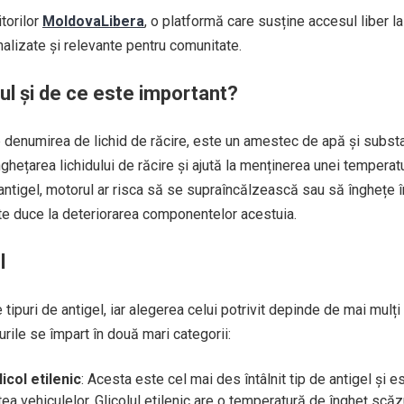
torilor
MoldovaLibera
, o platformă care susține accesul liber la
nalizate și relevante pentru comunitate.
ul și de ce este important?
b denumirea de lichid de răcire, este un amestec de apă și subst
ghețarea lichidului de răcire și ajută la menținerea unei temperatu
antigel, motorul ar risca să se supraîncălzească sau să înghețe î
ate duce la deteriorarea componentelor acestuia.
l
tipuri de antigel, iar alegerea celui potrivit depinde de mai mulți
lurile se împart în două mari categorii:
icol etilenic
: Acesta este cel mai des întâlnit tip de antigel și e
tea vehiculelor. Glicolul etilenic are o temperatură de îngheț scă