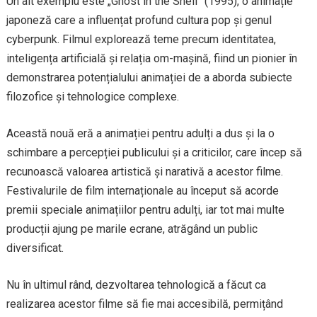
Un alt exemplu este „Ghost in the Shell” (1995), o animație
japoneză care a influențat profund cultura pop și genul
cyberpunk. Filmul explorează teme precum identitatea,
inteligența artificială și relația om-mașină, fiind un pionier în
demonstrarea potențialului animației de a aborda subiecte
filozofice și tehnologice complexe.
Această nouă eră a animației pentru adulți a dus și la o
schimbare a percepției publicului și a criticilor, care încep să
recunoască valoarea artistică și narativă a acestor filme.
Festivalurile de film internaționale au început să acorde
premii speciale animațiilor pentru adulți, iar tot mai multe
producții ajung pe marile ecrane, atrăgând un public
diversificat.
Nu în ultimul rând, dezvoltarea tehnologică a făcut ca
realizarea acestor filme să fie mai accesibilă, permițând