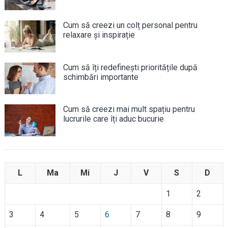
Cum să creezi un colț personal pentru
relaxare și inspirație
Cum să îți redefinești prioritățile după
schimbări importante
Cum să creezi mai mult spațiu pentru
lucrurile care îți aduc bucurie
L
Ma
Mi
J
V
S
D
1
2
3
4
5
6
7
8
9