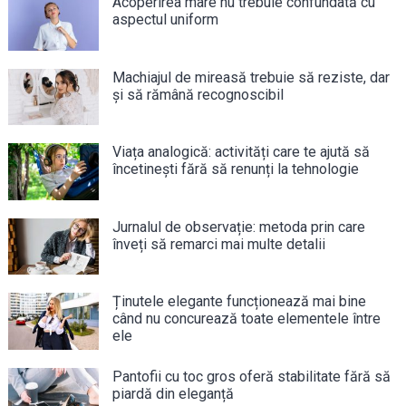
Acoperirea mare nu trebuie confundată cu
aspectul uniform
Machiajul de mireasă trebuie să reziste, dar
și să rămână recognoscibil
Viața analogică: activități care te ajută să
încetinești fără să renunți la tehnologie
Jurnalul de observație: metoda prin care
înveți să remarci mai multe detalii
Ținutele elegante funcționează mai bine
când nu concurează toate elementele între
ele
Pantofii cu toc gros oferă stabilitate fără să
piardă din eleganță