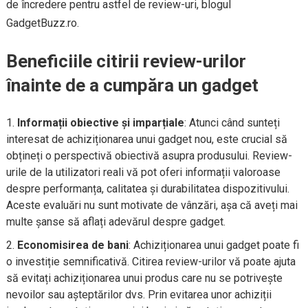
de încredere pentru astfel de review-uri, blogul
GadgetBuzz.ro.
Beneficiile citirii review-urilor
înainte de a cumpăra un gadget
Informații obiective și imparțiale
: Atunci când sunteți
interesat de achiziționarea unui gadget nou, este crucial să
obțineți o perspectivă obiectivă asupra produsului. Review-
urile de la utilizatori reali vă pot oferi informații valoroase
despre performanța, calitatea și durabilitatea dispozitivului.
Aceste evaluări nu sunt motivate de vânzări, așa că aveți mai
multe șanse să aflați adevărul despre gadget.
Economisirea de bani
: Achiziționarea unui gadget poate fi
o investiție semnificativă. Citirea review-urilor vă poate ajuta
să evitați achiziționarea unui produs care nu se potrivește
nevoilor sau așteptărilor dvs. Prin evitarea unor achiziții