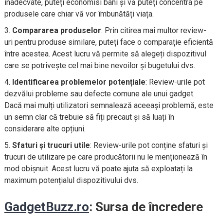
inadecvate, puteți economisi bani și vă puteți concentra pe
produsele care chiar vă vor îmbunătăți viața.
Compararea produselor
: Prin citirea mai multor review-
uri pentru produse similare, puteți face o comparație eficientă
între acestea. Acest lucru vă permite să alegeți dispozitivul
care se potrivește cel mai bine nevoilor și bugetului dvs.
Identificarea problemelor potențiale
: Review-urile pot
dezvălui probleme sau defecte comune ale unui gadget.
Dacă mai mulți utilizatori semnalează aceeași problemă, este
un semn clar că trebuie să fiți precaut și să luați în
considerare alte opțiuni.
Sfaturi și trucuri utile
: Review-urile pot conține sfaturi și
trucuri de utilizare pe care producătorii nu le menționează în
mod obișnuit. Acest lucru vă poate ajuta să exploatați la
maximum potențialul dispozitivului dvs.
GadgetBuzz.ro
: Sursa de încredere