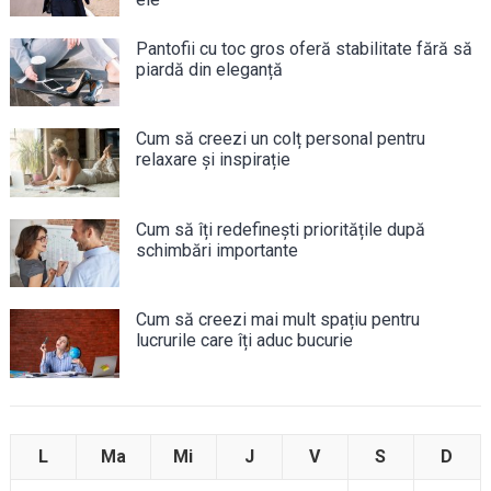
Pantofii cu toc gros oferă stabilitate fără să
piardă din eleganță
Cum să creezi un colț personal pentru
relaxare și inspirație
Cum să îți redefinești prioritățile după
schimbări importante
Cum să creezi mai mult spațiu pentru
lucrurile care îți aduc bucurie
L
Ma
Mi
J
V
S
D