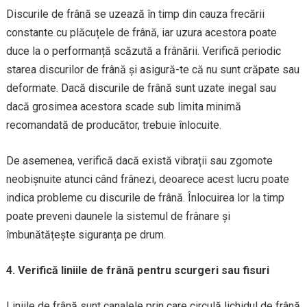
Discurile de frână se uzează în timp din cauza frecării
constante cu plăcuțele de frână, iar uzura acestora poate
duce la o performanță scăzută a frânării. Verifică periodic
starea discurilor de frână și asigură-te că nu sunt crăpate sau
deformate. Dacă discurile de frână sunt uzate inegal sau
dacă grosimea acestora scade sub limita minimă
recomandată de producător, trebuie înlocuite.
De asemenea, verifică dacă există vibrații sau zgomote
neobișnuite atunci când frânezi, deoarece acest lucru poate
indica probleme cu discurile de frână. Înlocuirea lor la timp
poate preveni daunele la sistemul de frânare și
îmbunătățește siguranța pe drum.
4. Verifică liniile de frână pentru scurgeri sau fisuri
Liniile de frână sunt canalele prin care circulă lichidul de frână