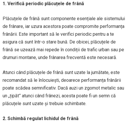
1. Verifică periodic plăcuțele de frână
Plăcuțele de frână sunt componente esențiale ale sistemului
de frânare, iar uzura acestora poate compromite performanța
frânării. Este important să le verifici periodic pentru a te
asigura că sunt într-o stare bună. De obicei, plăcuțele de
frână se uzează mai repede în condiții de trafic urban sau pe
drumuri montane, unde frânarea frecventă este necesară.
Atunci când plăcuțele de frână sunt uzate la jumătate, este
recomandat să le înlocuiești, deoarece performanța frânării
poate scădea semnificativ. Dacă auzi un zgomot metalic sau
un „țipăt” atunci când frânezi, acesta poate fi un semn că
plăcuțele sunt uzate și trebuie schimbate.
2. Schimbă regulat lichidul de frână