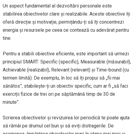
Un aspect fundamental al dezvoltării personale este
stabilirea obiectivelor clare și realizabile. Aceste obiective îți
oferă direcție și motivație, permițându-ți să îți concentrezi
energia și resursele pe ceea ce contează cu adevărat pentru
tine.
Pentru a stabili obiective eficiente, este important să urmezi
principiul SMART: Specific (specific), Measurable (măsurabil),
Achievable (realizabil), Relevant (relevant) și Time-bound (cu
termen limită). De exemplu, în loc să îți propui să „fii mai
sănătos”, stabilește-ți un obiectiv specific, cum ar fi „să faci
exerciții fizice de trei ori pe săptămână timp de 30 de
minute”.
Scrierea obiectivelor și revizuirea lor periodică te poate ajuta
să rămâi pe drumul cel bun și să eviți distragerile. De
asemenea, împărțirea obiectivelor mari în etape mai mici și