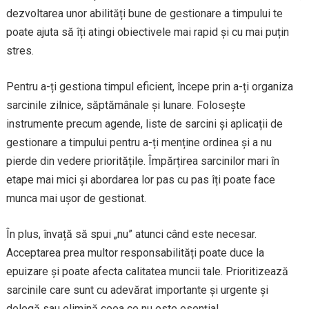
dezvoltarea unor abilități bune de gestionare a timpului te
poate ajuta să îți atingi obiectivele mai rapid și cu mai puțin
stres.
Pentru a-ți gestiona timpul eficient, începe prin a-ți organiza
sarcinile zilnice, săptămânale și lunare. Folosește
instrumente precum agende, liste de sarcini și aplicații de
gestionare a timpului pentru a-ți menține ordinea și a nu
pierde din vedere prioritățile. Împărțirea sarcinilor mari în
etape mai mici și abordarea lor pas cu pas îți poate face
munca mai ușor de gestionat.
În plus, învață să spui „nu” atunci când este necesar.
Acceptarea prea multor responsabilități poate duce la
epuizare și poate afecta calitatea muncii tale. Prioritizează
sarcinile care sunt cu adevărat importante și urgente și
delegă sau elimină ceea ce nu este esențial.