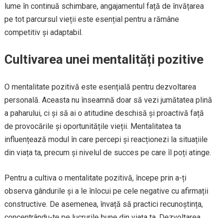
lume în continuă schimbare, angajamentul față de învățarea
pe tot parcursul vieții este esențial pentru a rămâne
competitiv și adaptabil.
Cultivarea unei mentalități pozitive
O mentalitate pozitivă este esențială pentru dezvoltarea
personală. Aceasta nu înseamnă doar să vezi jumătatea plină
a paharului, ci și să ai o atitudine deschisă și proactivă față
de provocările și oportunitățile vieții. Mentalitatea ta
influențează modul în care percepi și reacționezi la situațiile
din viața ta, precum și nivelul de succes pe care îl poți atinge.
Pentru a cultiva o mentalitate pozitivă, începe prin a-ți
observa gândurile și a le înlocui pe cele negative cu afirmații
constructive. De asemenea, învață să practici recunoștința,
concentrându-te pe lucrurile bune din viața ta. Dezvoltarea