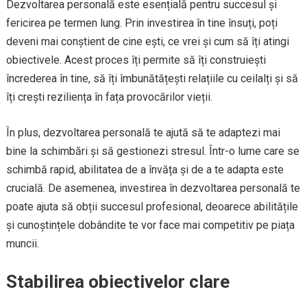
Dezvoltarea personală este esențială pentru succesul și
fericirea pe termen lung. Prin investirea în tine însuți, poți
deveni mai conștient de cine ești, ce vrei și cum să îți atingi
obiectivele. Acest proces îți permite să îți construiești
încrederea în tine, să îți îmbunătățești relațiile cu ceilalți și să
îți crești reziliența în fața provocărilor vieții.
În plus, dezvoltarea personală te ajută să te adaptezi mai
bine la schimbări și să gestionezi stresul. Într-o lume care se
schimbă rapid, abilitatea de a învăța și de a te adapta este
crucială. De asemenea, investirea în dezvoltarea personală te
poate ajuta să obții succesul profesional, deoarece abilitățile
și cunoștințele dobândite te vor face mai competitiv pe piața
muncii.
Stabilirea obiectivelor clare