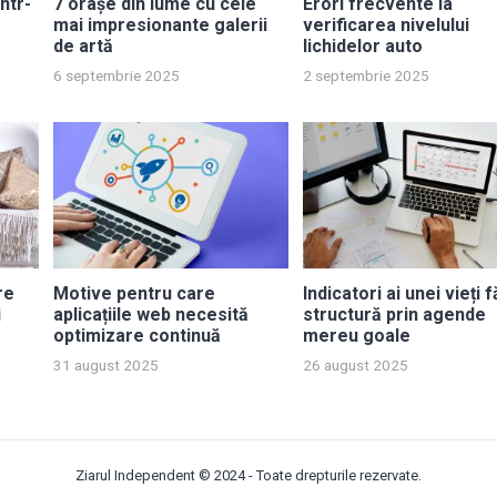
ntr-
7 orașe din lume cu cele
Erori frecvente la
mai impresionante galerii
verificarea nivelului
de artă
lichidelor auto
6 septembrie 2025
2 septembrie 2025
re
Motive pentru care
Indicatori ai unei vieți 
i
aplicațiile web necesită
structură prin agende
optimizare continuă
mereu goale
31 august 2025
26 august 2025
Ziarul Independent
© 2024 - Toate drepturile rezervate.