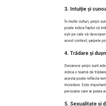
3.
Intuiție și cuno
În multe culturi, șerpii su
poate indica faptul că treb
ești pe cale să descoperi 
acest context, șarpele poa
4.
Trădare și duș
Deoarece șerpii sunt ades
indica o teamă de trădare
acesta poate reflecta tem
încredere. Este important 
persoane care ar putea av
5.
Sexualitate și d