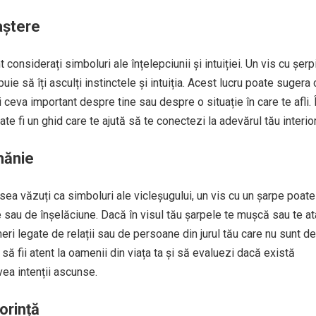
aștere
nt considerați simboluri ale înțelepciunii și intuiției. Un vis cu șerp
uie să îți asculți instinctele și intuiția. Acest lucru poate sugera 
ceva important despre tine sau despre o situație în care te afli. 
te fi un ghid care te ajută să te conectezi la adevărul tău interior
mănie
ea văzuți ca simboluri ale vicleșugului, un vis cu un șarpe poate
 sau de înșelăciune. Dacă în visul tău șarpele te mușcă sau te at
eri legate de relații sau de persoane din jurul tău care nu sunt de
să fii atent la oamenii din viața ta și să evaluezi dacă există
ea intenții ascunse.
orință