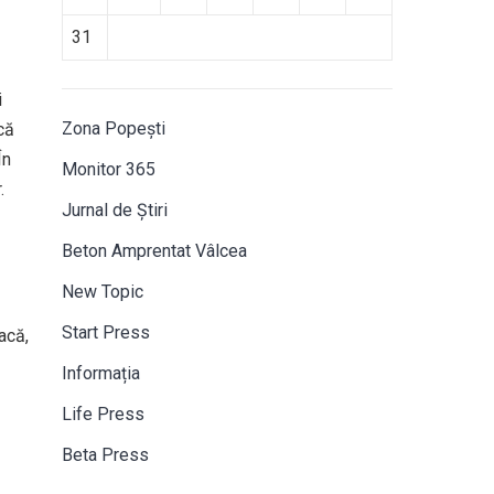
31
i
Zona Popești
că
În
Monitor 365
.
Jurnal de Știri
Beton Amprentat Vâlcea
New Topic
Start Press
acă,
Informația
Life Press
Beta Press