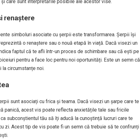
i care sunt interpretările posibile ale acestor vise.
i renaștere
vente simboluri asociate cu șerpii este transformarea. Șerpii își
eprezintă o renaștere sau o nouă etapă în viață. Dacă visezi un
ndica faptul că te afli într-un proces de schimbare sau că ești pe
biceiuri pentru a face loc pentru noi oportunități. Este un semn că
 la circumstanțe noi.
atea
rpii sunt asociați cu frica și teama. Dacă visezi un șarpe care te
ă panică, acest vis poate reflecta anxietățile tale sau fricile
ca subconștientul tău să îți aducă la cunoștință lucruri care te
 cu zi. Acest tip de vis poate fi un semn că trebuie să te confrunți
ești.