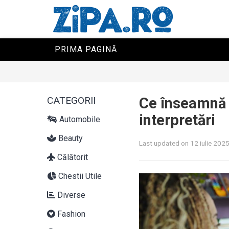
PRIMA PAGINĂ
CATEGORII
Ce înseamnă s
interpretări
Automobile
Beauty
Last updated on 12 iulie 202
Călătorit
Chestii Utile
Diverse
Fashion