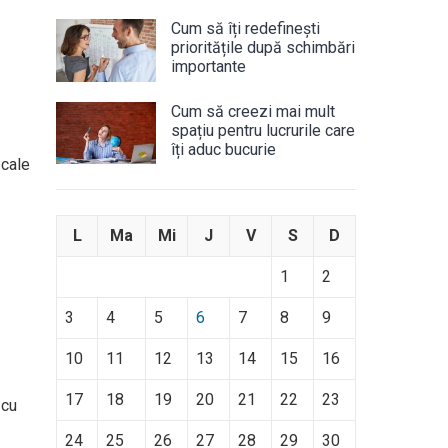
Cum să îți redefinești
prioritățile după schimbări
importante
Cum să creezi mai mult
spațiu pentru lucrurile care
îți aduc bucurie
 cale
L
Ma
Mi
J
V
S
D
1
2
3
4
5
6
7
8
9
10
11
12
13
14
15
16
17
18
19
20
21
22
23
 cu
24
25
26
27
28
29
30