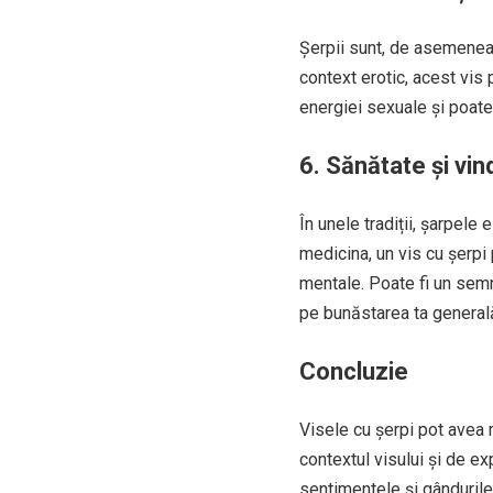
Șerpii sunt, de asemenea,
context erotic, acest vis 
energiei sexuale și poate
6.
Sănătate și vi
În unele tradiții, șarpele 
medicina, un vis cu șerpi
mentale. Poate fi un semn
pe bunăstarea ta general
Concluzie
Visele cu șerpi pot avea m
contextul visului și de ex
sentimentele și gândurile