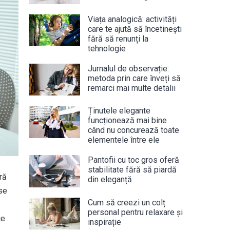
Viața analogică: activități
care te ajută să încetinești
fără să renunți la
tehnologie
Jurnalul de observație:
metoda prin care înveți să
remarci mai multe detalii
Ținutele elegante
funcționează mai bine
când nu concurează toate
elementele între ele
Pantofii cu toc gros oferă
stabilitate fără să piardă
ră
din eleganță
 se
Cum să creezi un colț
personal pentru relaxare și
ce
inspirație