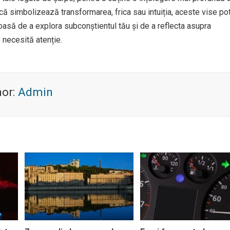
 că simbolizează transformarea, frica sau intuiția, aceste vise po
roasă de a explora subconștientul tău și de a reflecta asupra
e necesită atenție.
hor:
Admin