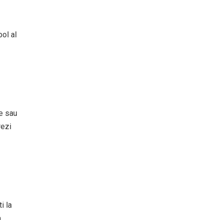
bol al
ce sau
rezi
i la
a