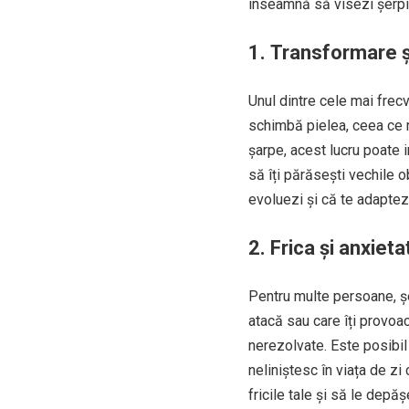
înseamnă să visezi șerpi ș
1.
Transformare ș
Unul dintre cele mai frec
schimbă pielea, ceea ce r
șarpe, acest lucru poate i
să îți părăsești vechile o
evoluezi și că te adaptezi
2.
Frica și anxiet
Pentru multe persoane, șe
atacă sau care îți provoac
nerezolvate. Este posibil 
neliniștesc în viața de zi
fricile tale și să le depăș