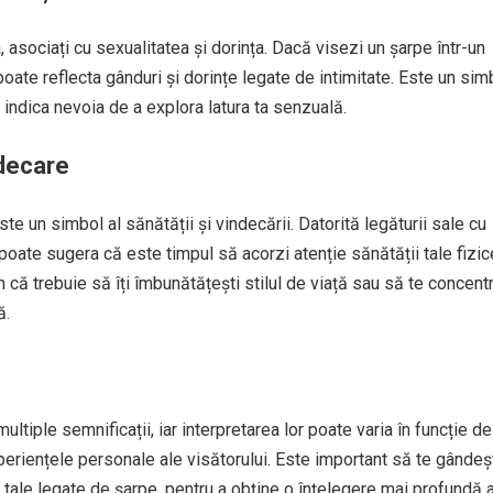
 asociați cu sexualitatea și dorința. Dacă visezi un șarpe într-un
poate reflecta gânduri și dorințe legate de intimitate. Este un sim
 indica nevoia de a explora latura ta senzuală.
ndecare
este un simbol al sănătății și vindecării. Datorită legăturii sale cu
 poate sugera că este timpul să acorzi atenție sănătății tale fizi
 că trebuie să îți îmbunătățești stilul de viață sau să te concent
ă.
ultiple semnificații, iar interpretarea lor poate varia în funcție de
periențele personale ale visătorului. Este important să te gândeșt
 tale legate de șarpe, pentru a obține o înțelegere mai profundă 