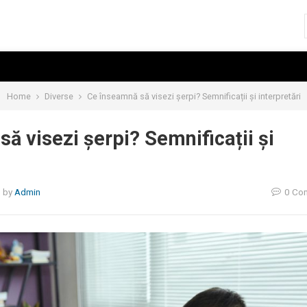
Home
Diverse
Ce înseamnă să visezi șerpi? Semnificații și interpretări
ă visezi șerpi? Semnificații și
5
by
Admin
0 Co