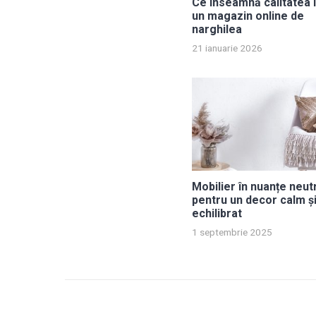
Ce înseamnă calitatea î
un magazin online de
narghilea
21 ianuarie 2026
Mobilier în nuanțe neut
pentru un decor calm ș
echilibrat
1 septembrie 2025