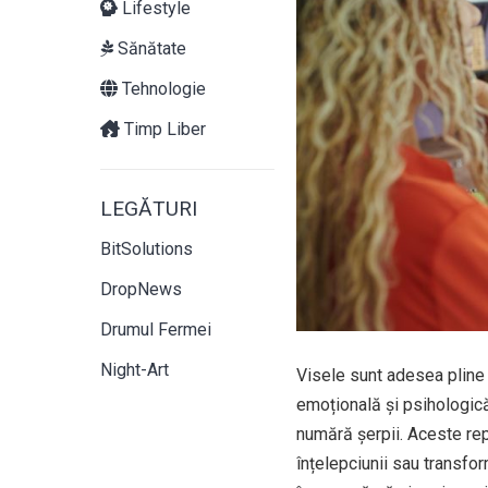
Lifestyle
Sănătate
Tehnologie
Timp Liber
LEGĂTURI
BitSolutions
DropNews
Drumul Fermei
Night-Art
Visele sunt adesea pline 
emoțională și psihologică.
numără șerpii. Aceste rept
înțelepciunii sau transfor