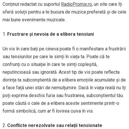
Conținut redactat cu suportul
RadioPromix.ro
, un site care îți
oferă soluții pentru a te bucura de muzica preferată și de cele
mai bune evenimente muzicale.
Frustrare și nevoia de a elibera tensiuni
Un vis în care bați pe cineva poate fi o manifestare a frustrării
sau tensiunilor pe care le simți în viața ta. Poate că te
confrunți cu o situație în care te simți copleșită,
neputincioasă sau ignorată. Acest tip de vis poate reflecta
dorința ta subconștientă de a elibera emoțiile acumulate și de
a face față unei stări de nemulțumire. Dacă în viața reală nu îți
poți exprima deschis furia sau frustrarea, subconștientul tău
poate căută o cale de a elibera aceste sentimente printr-o
formă simbolică, cum ar fi lovirea cuiva în vis.
Conflicte nerezolvate sau relații tensionate