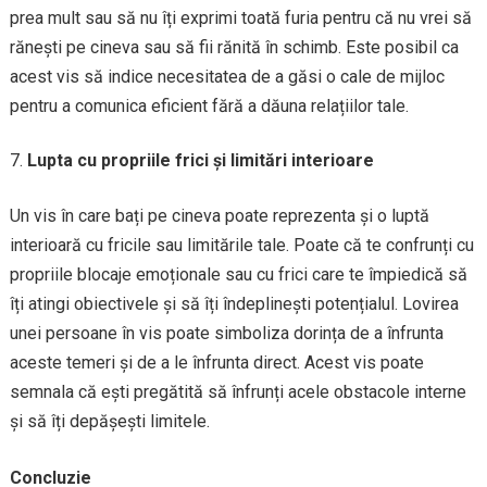
prea mult sau să nu îți exprimi toată furia pentru că nu vrei să
rănești pe cineva sau să fii rănită în schimb. Este posibil ca
acest vis să indice necesitatea de a găsi o cale de mijloc
pentru a comunica eficient fără a dăuna relațiilor tale.
Lupta cu propriile frici și limitări interioare
Un vis în care bați pe cineva poate reprezenta și o luptă
interioară cu fricile sau limitările tale. Poate că te confrunți cu
propriile blocaje emoționale sau cu frici care te împiedică să
îți atingi obiectivele și să îți îndeplinești potențialul. Lovirea
unei persoane în vis poate simboliza dorința de a înfrunta
aceste temeri și de a le înfrunta direct. Acest vis poate
semnala că ești pregătită să înfrunți acele obstacole interne
și să îți depășești limitele.
Concluzie