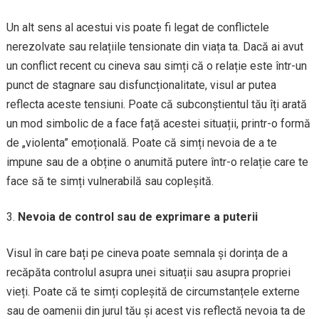
Un alt sens al acestui vis poate fi legat de conflictele
nerezolvate sau relațiile tensionate din viața ta. Dacă ai avut
un conflict recent cu cineva sau simți că o relație este într-un
punct de stagnare sau disfuncționalitate, visul ar putea
reflecta aceste tensiuni. Poate că subconștientul tău îți arată
un mod simbolic de a face față acestei situații, printr-o formă
de „violenta” emoțională. Poate că simți nevoia de a te
impune sau de a obține o anumită putere într-o relație care te
face să te simți vulnerabilă sau copleșită.
Nevoia de control sau de exprimare a puterii
Visul în care bați pe cineva poate semnala și dorința de a
recăpăta controlul asupra unei situații sau asupra propriei
vieți. Poate că te simți copleșită de circumstanțele externe
sau de oamenii din jurul tău și acest vis reflectă nevoia ta de