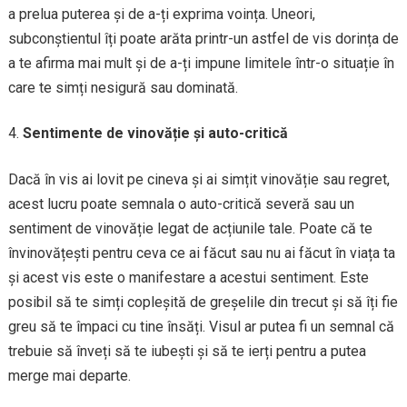
a prelua puterea și de a-ți exprima voința. Uneori,
subconștientul îți poate arăta printr-un astfel de vis dorința de
a te afirma mai mult și de a-ți impune limitele într-o situație în
care te simți nesigură sau dominată.
Sentimente de vinovăție și auto-critică
Dacă în vis ai lovit pe cineva și ai simțit vinovăție sau regret,
acest lucru poate semnala o auto-critică severă sau un
sentiment de vinovăție legat de acțiunile tale. Poate că te
învinovățești pentru ceva ce ai făcut sau nu ai făcut în viața ta
și acest vis este o manifestare a acestui sentiment. Este
posibil să te simți copleșită de greșelile din trecut și să îți fie
greu să te împaci cu tine însăți. Visul ar putea fi un semnal că
trebuie să înveți să te iubești și să te ierți pentru a putea
merge mai departe.