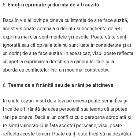
Emoții reprimate și dorința de a fi auzită
Dacă în vis ai lovit pe cineva cu intenția de a te face auzită,
acest vis poate semnala o dorință subconștientă de a-ți
exprima mai clar sentimentele și nevoile. Poate că te simți
ignorată sau că opiniile tale nu sunt luate în considerare și ai
un dorinț de a te face auzită. În acest caz, visul poate reflecta
un apel la exprimarea deschisă a gândurilor tale și la
abordarea conflictelor într-un mod mai constructiv.
Teama de a fi rănită sau de a răni pe altcineva
În unele cazuri, visul de a lovi pe cineva poate semnifica și
frica de a fi rănită de acea persoană sau teama că ai putea
răni pe cineva. Dacă ai un conflict cu o persoană apropiată și
te simți vulnerabilă în fața acestei persoane, visul poate
reflecta aceste temeri. Poate că îți este frică să nu dezvălui