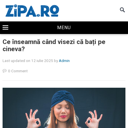
MENU
Ce înseamnă când visezi că bați pe
cineva?
Last updated on 12 iulie 2025
by
Admin
0 Comment