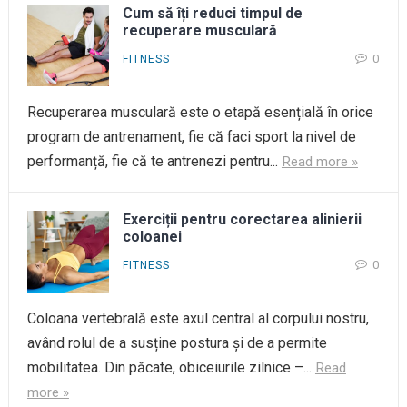
Cum să îți reduci timpul de
recuperare musculară
0
FITNESS
Recuperarea musculară este o etapă esențială în orice
program de antrenament, fie că faci sport la nivel de
performanță, fie că te antrenezi pentru...
Read more »
Exerciții pentru corectarea alinierii
coloanei
0
FITNESS
Coloana vertebrală este axul central al corpului nostru,
având rolul de a susține postura și de a permite
mobilitatea. Din păcate, obiceiurile zilnice –...
Read
more »