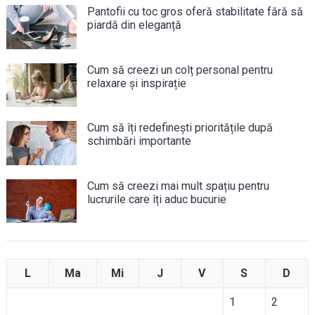
Pantofii cu toc gros oferă stabilitate fără să
piardă din eleganță
Cum să creezi un colț personal pentru
relaxare și inspirație
Cum să îți redefinești prioritățile după
schimbări importante
Cum să creezi mai mult spațiu pentru
lucrurile care îți aduc bucurie
L
Ma
Mi
J
V
S
D
1
2