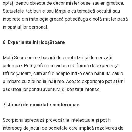
optați pentru obiecte de decor misterioase sau enigmatice.
Statuetele, tablourile sau lămpile cu tematică occultă sau
inspirate din mitologia greacă pot adăuga o notă misterioasă
în spațiul lor personal.
6. Experiențe înfricoșătoare
Mulți Scorpioni se bucură de emoții tari și de senzații
puternice. Puteți oferi un cadou sub formă de experiență
înfricoșătoare, cum ar fi o noapte într-o casă bântuită sau o
plimbare cu zipline la înălțime. Aceste experiențe pot stârni
pasiunea lor pentru aventură și senzații intense.
7. Jocuri de societate misterioase
Scorpionii apreciază provocările intelectuale și pot fi
interesați de jocuri de societate care implică rezolvarea de