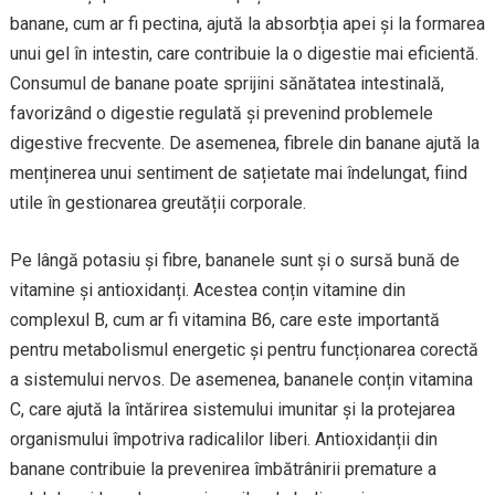
banane, cum ar fi pectina, ajută la absorbția apei și la formarea
unui gel în intestin, care contribuie la o digestie mai eficientă.
Consumul de banane poate sprijini sănătatea intestinală,
favorizând o digestie regulată și prevenind problemele
digestive frecvente. De asemenea, fibrele din banane ajută la
menținerea unui sentiment de sațietate mai îndelungat, fiind
utile în gestionarea greutății corporale.
Pe lângă potasiu și fibre, bananele sunt și o sursă bună de
vitamine și antioxidanți. Acestea conțin vitamine din
complexul B, cum ar fi vitamina B6, care este importantă
pentru metabolismul energetic și pentru funcționarea corectă
a sistemului nervos. De asemenea, bananele conțin vitamina
C, care ajută la întărirea sistemului imunitar și la protejarea
organismului împotriva radicalilor liberi. Antioxidanții din
banane contribuie la prevenirea îmbătrânirii premature a