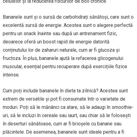
celulelor și la reducerea riscurilor de boli cronice.
Bananele sunt și o sursă de carbohidrați sănătoși, care sunt o
excelentă sursă de energie. Acestea sunt o alegere perfectă
pentru un snack înainte sau după un antrenament fizic,
deoarece oferă un boost rapid de energie datorită
conținutului lor de zaharuri naturale, cum ar fi glucoza și
fructoza. În plus, bananele ajută la refacerea glicogenului
muscular, esențial pentru recuperare după exercițiile fizice
intense.
Cum poți include bananele în dieta ta zilnică? Acestea sunt
extrem de versatile și pot fi consumate într-o varietate de
moduri. Poți să le mănânci ca atare, să le adaugi în smoothie-
uri, să le incluzi în cereale sau iaurt, sau chiar să le folosești
în deserturi sănătoase, cum ar fi brioșele cu banane sau
plăcintele. De asemenea, bananele sunt ideale pentru a fi