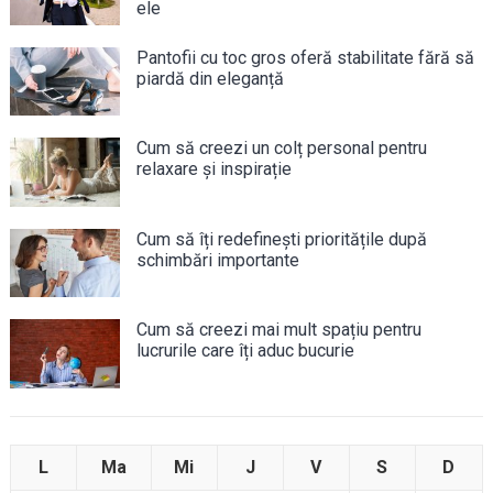
ele
Pantofii cu toc gros oferă stabilitate fără să
piardă din eleganță
Cum să creezi un colț personal pentru
relaxare și inspirație
Cum să îți redefinești prioritățile după
schimbări importante
Cum să creezi mai mult spațiu pentru
lucrurile care îți aduc bucurie
L
Ma
Mi
J
V
S
D