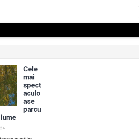
Cele
mai
spect
aculo
ase
parcu
n lume
024