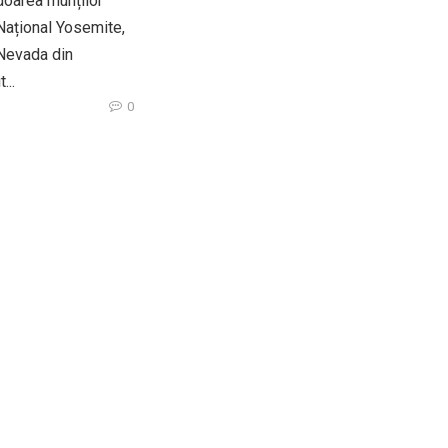
oarea munților
Național Yosemite,
 Nevada din
...
0