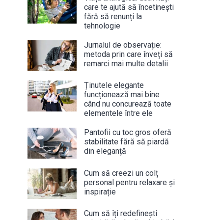
care te ajută să încetinești
fără să renunți la
tehnologie
Jurnalul de observație:
metoda prin care înveți să
remarci mai multe detalii
Ținutele elegante
funcționează mai bine
când nu concurează toate
elementele între ele
Pantofii cu toc gros oferă
stabilitate fără să piardă
din eleganță
Cum să creezi un colț
personal pentru relaxare și
inspirație
Cum să îți redefinești