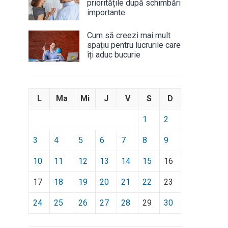
prioritățile după schimbări
importante
Cum să creezi mai mult
spațiu pentru lucrurile care
îți aduc bucurie
L
Ma
Mi
J
V
S
D
1
2
3
4
5
6
7
8
9
10
11
12
13
14
15
16
17
18
19
20
21
22
23
24
25
26
27
28
29
30