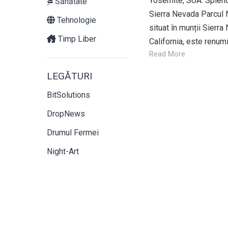
Yosemite, SUA: Splend
Sănătate
Sierra Nevada Parcul 
Tehnologie
situat în munții Sierra
Timp Liber
California, este renumit
Read More
LEGĂTURI
BitSolutions
DropNews
Drumul Fermei
Night-Art