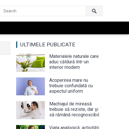
ULTIMELE PUBLICATE
Materialele naturale care
aduc căldură într-un
interior modern
Acoperirea mare nu
trebuie confundată cu
aspectul uniform
Machiajul de mireasă
trebuie să reziste, dar și
să rămână recognoscibil
Viața analogică: activități